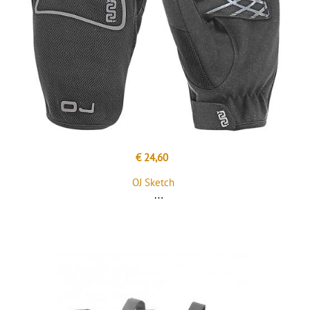
€ 24,60
OJ Sketch