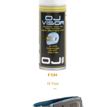
€ 9,84
OJ Visor