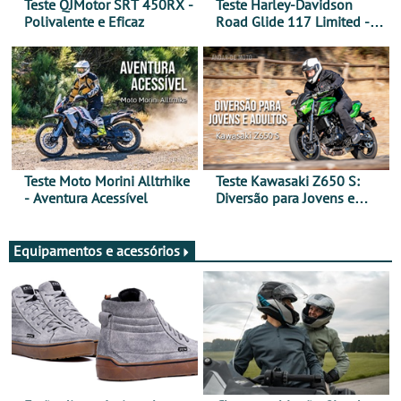
Teste QJMotor SRT 450RX -
Teste Harley-Davidson
Polivalente e Eficaz
Road Glide 117 Limited - A
Arte de Viajar Longe
Teste Moto Morini Alltrhike
Teste Kawasaki Z650 S:
- Aventura Acessível
Diversão para Jovens e
Adultos
Equipamentos e acessórios