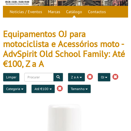
Notícias / Eventos
Marcas
Catálogo
Contactos
Equipamentos OJ para
motociclista e Acessórios moto -
AdvSpirit Old School Family: Até
€100, Z a A
Limpar
Z a A
OJ
Categoria
Até €100
Tamanho