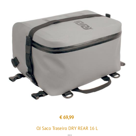
€ 69,99
OJ Saco Traseiro DRY REAR 16 L