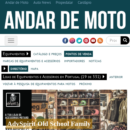
Andar de Moto
Auto News
Propedalar
Cardápio
Toggle
navigation
Equipamentos
catálogo e preços
pontos de venda
marcas de equipamentos e acessórios
importadores
notícias
directório
mapa
Lojas de Equipamentos e Acessórios em Portugal (19 de 331)
anterior
voltar à pesquisa de equipamentos para motos
próximo
AdvSpirit Old School Family