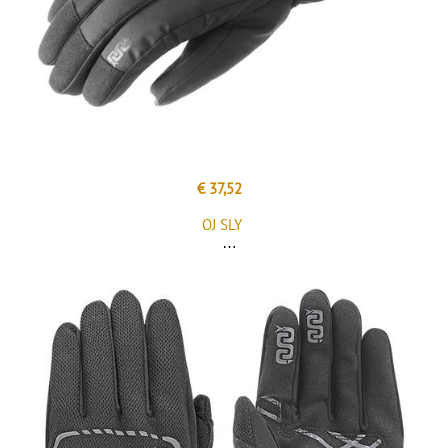
€ 37,52
OJ SLY