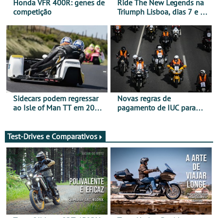
Honda VFR 400R: genes de
Ride The New Legends na
competição
Triumph Lisboa, dias 7 e 8
de agosto
Sidecars podem regressar
Novas regras de
ao Isle of Man TT em 2027
pagamento de IUC para
após revisão de segurança
2028 - Com ano de
transição em 2027
Test-Drives e Comparativos