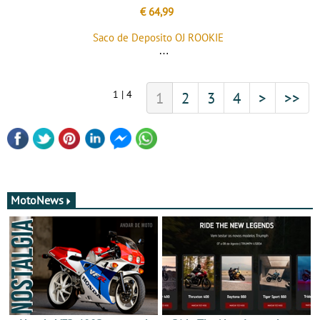
€ 64,99
Saco de Deposito OJ ROOKIE
1 | 4
1
2
3
4
>
>>
MotoNews