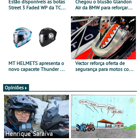
Estão disponíveis as botas
Chegou o blusão Glandon
Street 3 Faded WP da TCX
Air da BMW para reforçar
para utilização durante
oferta de equipamento de
todo o ano
verão
MT HELMETS apresenta o
Vector reforça oferta de
novo capacete Thunder 4 R
segurança para motos com
SV
nova gama de cadeados
JawX
Opiniões
Henrique Saraiva