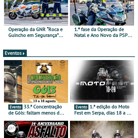
Operação da GNR “Roca e
1.ª fase da Operação de
Guincho em Segurança”
Natal e Ano Novo da PSP e
com resultados que
GNR menos trágica
merecem reflexão
Eventos
33.ª Concentração
1.ª edição do Moto
Evento
Evento
de Góis: faltam menos de
Fest em Serpa, dias 18 a 20
duas semanas! - De 13 a
de setembro - A cultura das
16 de agosto
duas rodas invade o Baixo
Alentejo