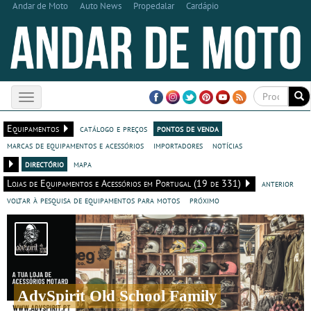
Andar de Moto
Auto News
Propedalar
Cardápio
Toggle
navigation
Equipamentos
catálogo e preços
pontos de venda
marcas de equipamentos e acessórios
importadores
notícias
directório
mapa
Lojas de Equipamentos e Acessórios em Portugal (19 de 331)
anterior
voltar à pesquisa de equipamentos para motos
próximo
AdvSpirit Old School Family