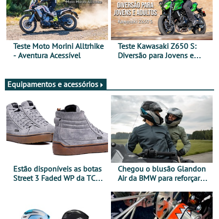
Teste Moto Morini Alltrhike
Teste Kawasaki Z650 S:
- Aventura Acessível
Diversão para Jovens e
Adultos
Equipamentos e acessórios
Estão disponíveis as botas
Chegou o blusão Glandon
Street 3 Faded WP da TCX
Air da BMW para reforçar
para utilização durante
oferta de equipamento de
todo o ano
verão