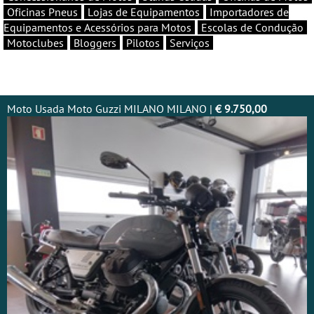
Oficinas Pneus
Lojas de Equipamentos
Importadores de
Equipamentos e Acessórios para Motos
Escolas de Condução
Motoclubes
Bloggers
Pilotos
Serviços
Moto Usada Moto Guzzi MILANO MILANO |
€ 9.750,00