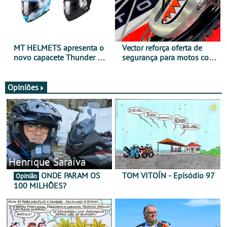
MT HELMETS apresenta o
Vector reforça oferta de
novo capacete Thunder 4 R
segurança para motos com
SV
nova gama de cadeados
JawX
Opiniões
Henrique Saraiva
ONDE PARAM OS
TOM VITOÍN - Episódio 97
Opinião
100 MILHÕES?