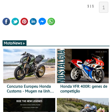
1 | 1
1
MotoNews
Concurso Europeu Honda
Honda VFR 400R: genes de
Customs - Mugen na linha
competição
da frente, vote nela para
ganhar