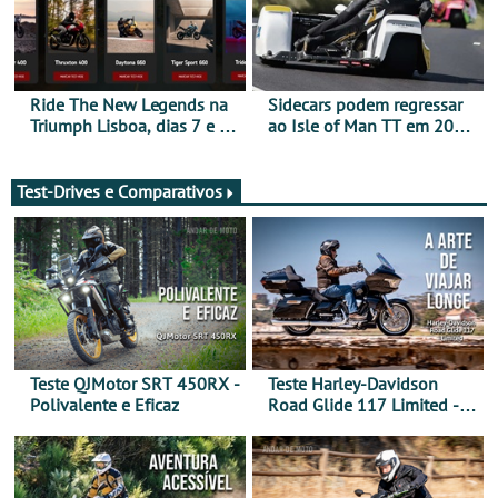
Ride The New Legends na
Sidecars podem regressar
Triumph Lisboa, dias 7 e 8
ao Isle of Man TT em 2027
de agosto
após revisão de segurança
Test-Drives e Comparativos
Teste QJMotor SRT 450RX -
Teste Harley-Davidson
Polivalente e Eficaz
Road Glide 117 Limited - A
Arte de Viajar Longe