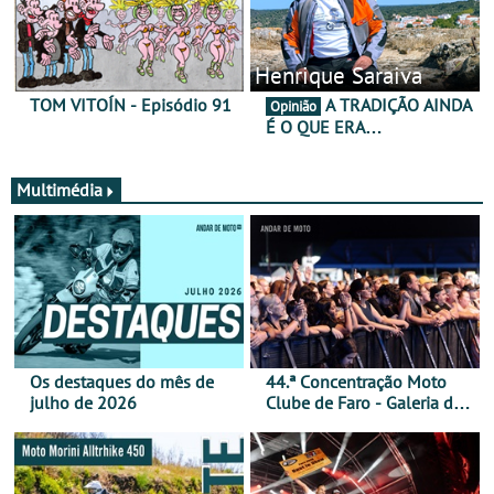
Henrique Saraiva
TOM VITOÍN - Episódio 91
A TRADIÇÃO AINDA
Opinião
É O QUE ERA…
Multimédia
Os destaques do mês de
44.ª Concentração Moto
julho de 2026
Clube de Faro - Galeria de
fotos (sábado)