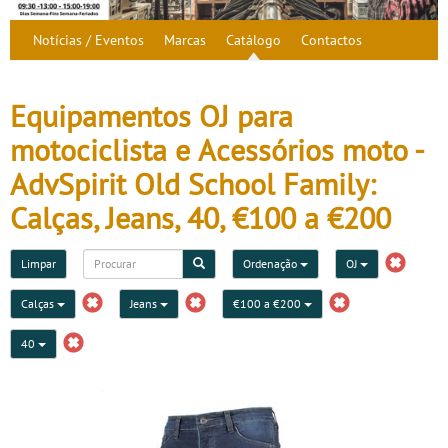
Notícias / Eventos
Marcas
Catálogo
Contactos
Equipamentos OJ para
motociclista e Acessórios moto -
AdvSpirit Old School Family:
Calças, Jeans, 40, €100 a €200
Limpar
Ordenação
OJ
Calças
Jeans
€100 a €200
40