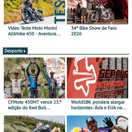
Vídeo Teste Moto Morini
34º Bike Show de Faro
Alltrhike 450 - Aventura
2026
Acessível
Desporto
CFMoto 450MT vence 23.ª
WorldSBK pondera alargar
edição do Red Bull
horizontes: Ásia e EUA na
Romaniacs nas 3
mira para 2027
Categorias Adventure -
Vitória na Ultimate, Core e
Lite