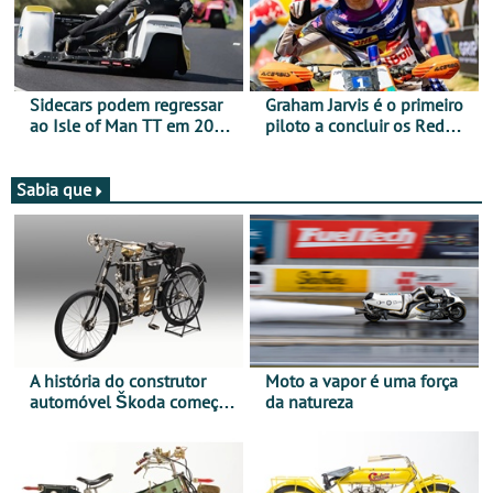
Sidecars podem regressar
Graham Jarvis é o primeiro
ao Isle of Man TT em 2027
piloto a concluir os Red
após revisão de segurança
Bull Romaniacs numa
moto elétrica
Sabia que
A história do construtor
Moto a vapor é uma força
automóvel Škoda começou
da natureza
há mais de 120 anos nas
duas rodas!