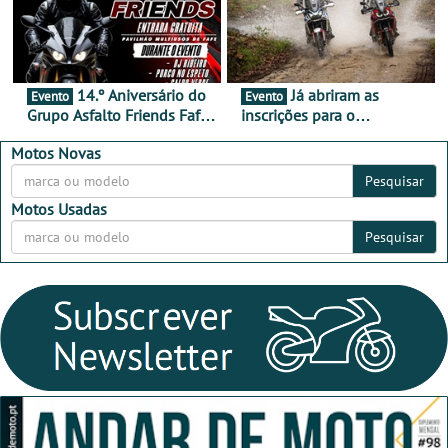
14.º Aniversário do
Já abriram as
Evento
Evento
Grupo Asfalto Friends Fafe,
inscrições para o
dia 26 de setembro de
MotorBeach Rally Raid
2026
2026
Motos Novas
Pesquisar
Motos Usadas
Pesquisar