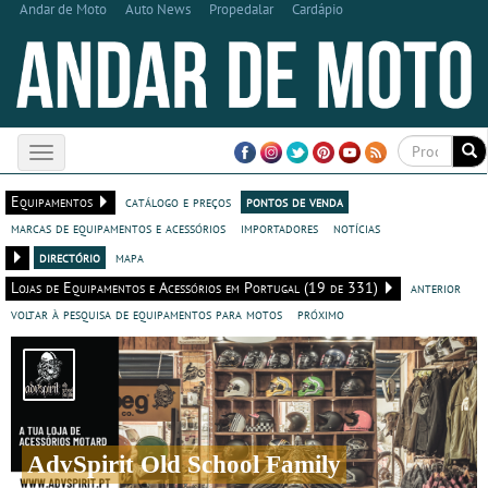
Andar de Moto
Auto News
Propedalar
Cardápio
Toggle
navigation
Equipamentos
catálogo e preços
pontos de venda
marcas de equipamentos e acessórios
importadores
notícias
directório
mapa
Lojas de Equipamentos e Acessórios em Portugal (19 de 331)
anterior
voltar à pesquisa de equipamentos para motos
próximo
AdvSpirit Old School Family