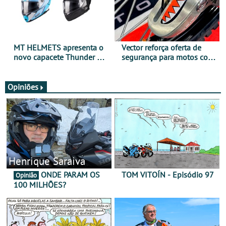
MT HELMETS apresenta o
Vector reforça oferta de
novo capacete Thunder 4 R
segurança para motos com
SV
nova gama de cadeados
JawX
Opiniões
Henrique Saraiva
ONDE PARAM OS
TOM VITOÍN - Episódio 97
Opinião
100 MILHÕES?