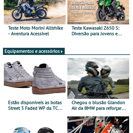
Teste Moto Morini Alltrhike
Teste Kawasaki Z650 S:
- Aventura Acessível
Diversão para Jovens e
Adultos
Equipamentos e acessórios
Estão disponíveis as botas
Chegou o blusão Glandon
Street 3 Faded WP da TCX
Air da BMW para reforçar
para utilização durante
oferta de equipamento de
todo o ano
verão