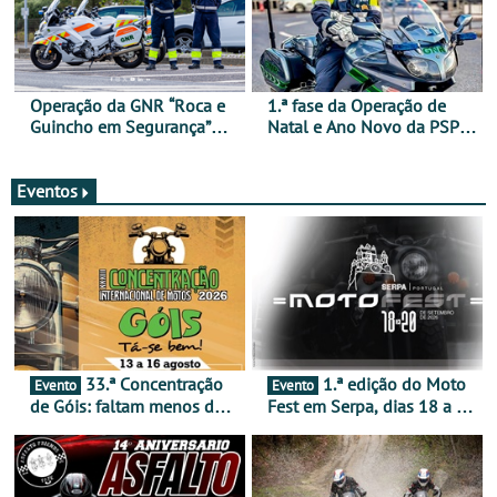
Operação da GNR “Roca e
1.ª fase da Operação de
Guincho em Segurança”
Natal e Ano Novo da PSP e
com resultados que
GNR menos trágica
merecem reflexão
Eventos
33.ª Concentração
1.ª edição do Moto
Evento
Evento
de Góis: faltam menos de
Fest em Serpa, dias 18 a 20
duas semanas! - De 13 a
de setembro - A cultura das
16 de agosto
duas rodas invade o Baixo
Alentejo