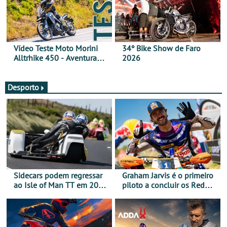
Vídeo Teste Moto Morini
34º Bike Show de Faro
Alltrhike 450 - Aventura
2026
Acessível
Desporto
Sidecars podem regressar
Graham Jarvis é o primeiro
ao Isle of Man TT em 2027
piloto a concluir os Red
após revisão de segurança
Bull Romaniacs numa
moto elétrica