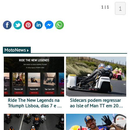
1 | 1
1
MotoNews
Ride The New Legends na
Sidecars podem regressar
Triumph Lisboa, dias 7 e 8
ao Isle of Man TT em 2027
de agosto
após revisão de segurança