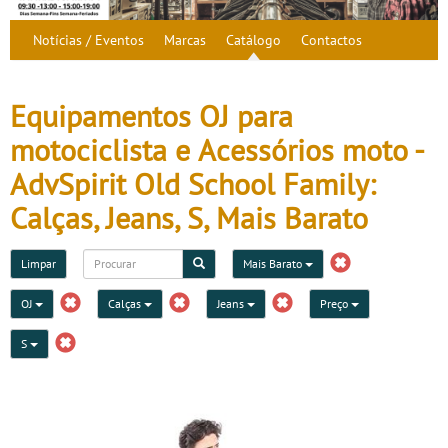
Notícias / Eventos
Marcas
Catálogo
Contactos
Equipamentos OJ para
motociclista e Acessórios moto -
AdvSpirit Old School Family:
Calças, Jeans, S, Mais Barato
Limpar
Mais Barato
OJ
Calças
Jeans
Preço
S