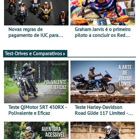
Novas regras de
Graham Jarvis é o primeiro
pagamento de IUC para
piloto a concluir os Red
2028 - Com ano de
Bull Romaniacs numa
transição em 2027
moto elétrica
Test-Drives e Comparativos
Teste QJMotor SRT 450RX -
Teste Harley-Davidson
Polivalente e Eficaz
Road Glide 117 Limited - A
Arte de Viajar Longe