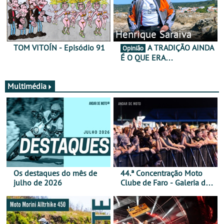
Henrique Saraiva
TOM VITOÍN - Episódio 91
A TRADIÇÃO AINDA
Opinião
É O QUE ERA…
Multimédia
Os destaques do mês de
44.ª Concentração Moto
julho de 2026
Clube de Faro - Galeria de
fotos (sábado)