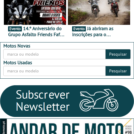
14.º Aniversário do
Já abriram as
Evento
Evento
Grupo Asfalto Friends Fafe,
inscrições para o
dia 26 de setembro de
MotorBeach Rally Raid
2026
2026
Motos Novas
Pesquisar
Motos Usadas
Pesquisar