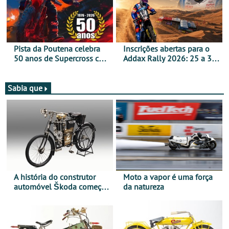
Pista da Poutena celebra
Inscrições abertas para o
50 anos de Supercross com
Addax Rally 2026: 25 a 30
jornada dupla, dias 1 e 2
de outubro - Proposta de
de agosto
participação com o Team
Bianchi Prata
Sabia que
A história do construtor
Moto a vapor é uma força
automóvel Škoda começou
da natureza
há mais de 120 anos nas
duas rodas!