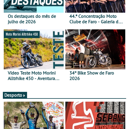
Os destaques do mês de
44.ª Concentração Moto
julho de 2026
Clube de Faro - Galeria de
fotos (sábado)
Vídeo Teste Moto Morini
34º Bike Show de Faro
Alltrhike 450 - Aventura
2026
Acessível
Desporto