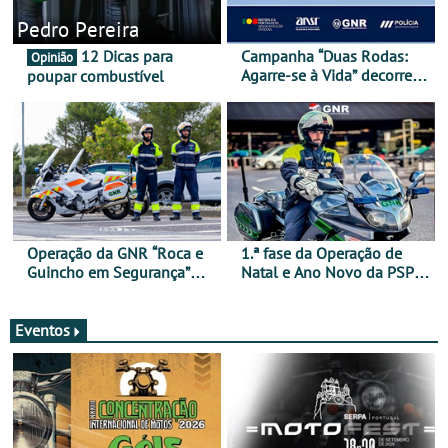
Pedro Pereira
12 Dicas para
Campanha “Duas Rodas:
Opinião
Agarre-se à Vida” decorre
poupar combustível
de 17 a 23 de março
Operação da GNR “Roca e
1.ª fase da Operação de
Guincho em Segurança”
Natal e Ano Novo da PSP e
com resultados que
GNR menos trágica
merecem reflexão
Eventos