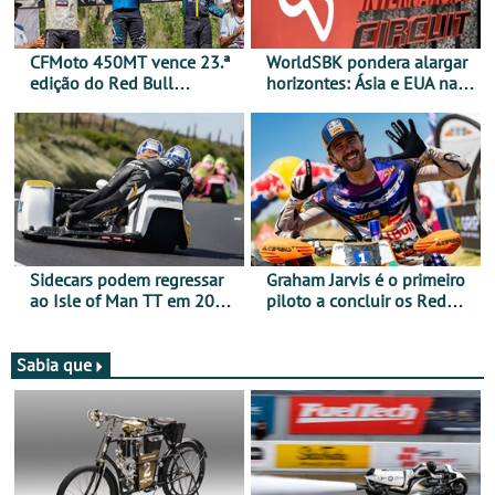
CFMoto 450MT vence 23.ª
WorldSBK pondera alargar
edição do Red Bull
horizontes: Ásia e EUA na
Romaniacs nas 3
mira para 2027
Categorias Adventure -
Vitória na Ultimate, Core e
Lite
Sidecars podem regressar
Graham Jarvis é o primeiro
ao Isle of Man TT em 2027
piloto a concluir os Red
após revisão de segurança
Bull Romaniacs numa
moto elétrica
Sabia que