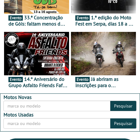
33.ª Concentração
1.ª edição do Moto
Evento
Evento
de Góis: faltam menos de
Fest em Serpa, dias 18 a 20
duas semanas! - De 13 a
de setembro - A cultura das
16 de agosto
duas rodas invade o Baixo
Alentejo
14.º Aniversário do
Já abriram as
Evento
Evento
Grupo Asfalto Friends Fafe,
inscrições para o
dia 26 de setembro de
MotorBeach Rally Raid
2026
2026
Motos Novas
Pesquisar
Motos Usadas
Pesquisar