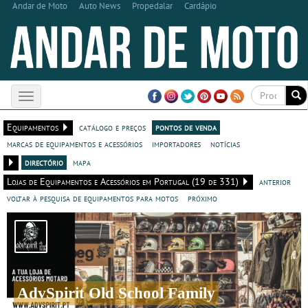
Andar de Moto
Auto News
Propedalar
Cardápio
Toggle
navigation
Equipamentos
catálogo e preços
pontos de venda
marcas de equipamentos e acessórios
importadores
notícias
directório
mapa
Lojas de Equipamentos e Acessórios em Portugal (19 de 331)
anterior
voltar à pesquisa de equipamentos para motos
próximo
AdvSpirit Old School Family