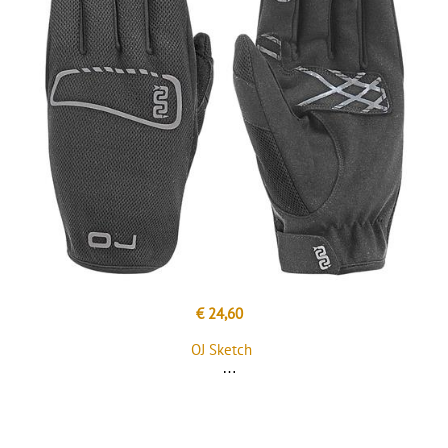
€ 24,60
OJ Sketch