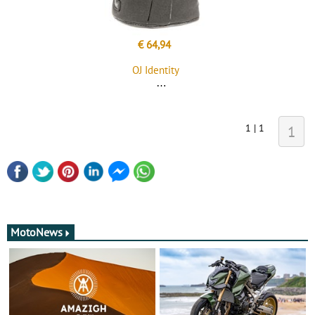
€ 64,94
OJ Identity
1 | 1
1
MotoNews