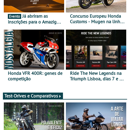
Já abriram as
Concurso Europeu Honda
Evento
Customs - Mugen na linha
inscrições para o Amazigh
da frente, vote nela para
Raid 2027, que decorre em
ganhar
Marrocos, de 23 abril a 1
maio - The ultimate
experience in Morocco
Honda VFR 400R: genes de
Ride The New Legends na
competição
Triumph Lisboa, dias 7 e 8
de agosto
Test-Drives e Comparativos