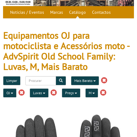
Notícias / Eventos
Marcas
Catálogo
Contactos
Equipamentos OJ para
motociclista e Acessórios moto -
AdvSpirit Old School Family:
Luvas, M, Mais Barato
Limpar
Mais Barato
OJ
Luvas
Preço
M