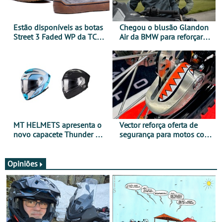
Estão disponíveis as botas
Chegou o blusão Glandon
Street 3 Faded WP da TCX
Air da BMW para reforçar
para utilização durante
oferta de equipamento de
todo o ano
verão
MT HELMETS apresenta o
Vector reforça oferta de
novo capacete Thunder 4 R
segurança para motos com
SV
nova gama de cadeados
JawX
Opiniões