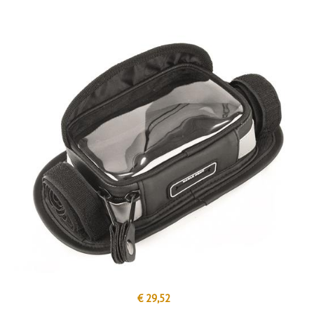
€ 29,52