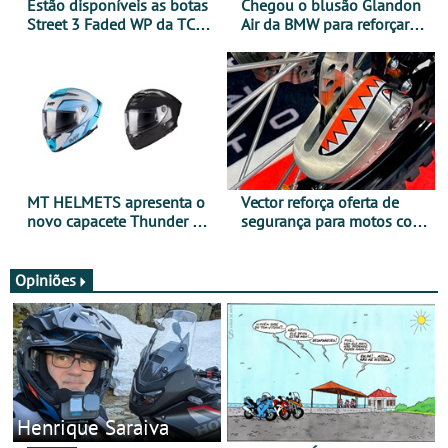
Estão disponíveis as botas
Chegou o blusão Glandon
Street 3 Faded WP da TCX
Air da BMW para reforçar
para utilização durante
oferta de equipamento de
todo o ano
verão
MT HELMETS apresenta o
Vector reforça oferta de
novo capacete Thunder 4 R
segurança para motos com
SV
nova gama de cadeados
JawX
Opiniões
Henrique Saraiva