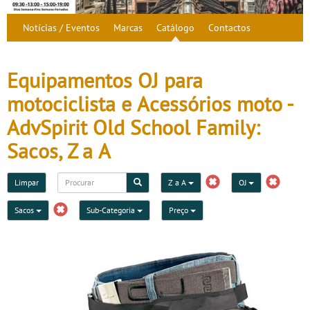
Notícias / Eventos
Marcas
Catálogo
Contactos
Equipamentos OJ para
motociclista e Acessórios moto -
AdvSpirit Old School Family:
Sacos, Z a A
Limpar
Z a A
OJ
Sacos
Sub-Categoria
Preço