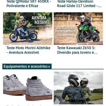
Teste QJMotor SRT 450RX -
Teste Harley-Davidson
Polivalente e Eficaz
Road Glide 117 Limited - A
Arte de Viajar Longe
Teste Moto Morini Alltrhike
Teste Kawasaki Z650 S:
- Aventura Acessível
Diversão para Jovens e
Adultos
Equipamentos e acessórios