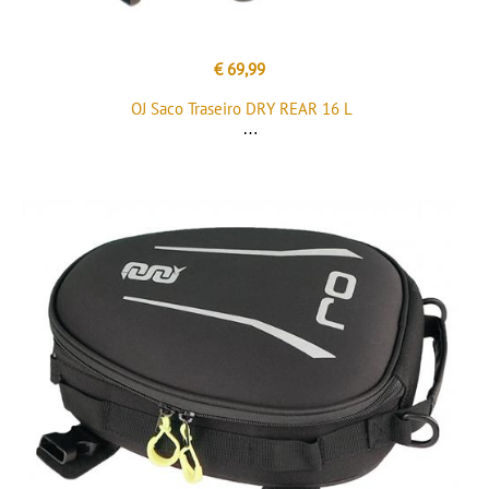
€ 69,99
OJ Saco Traseiro DRY REAR 16 L