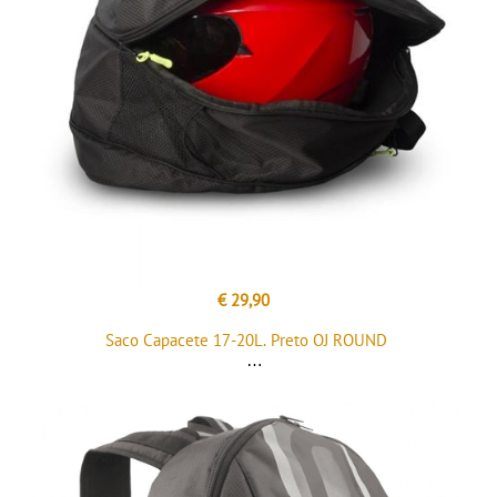
€ 29,90
Saco Capacete 17-20L. Preto OJ ROUND