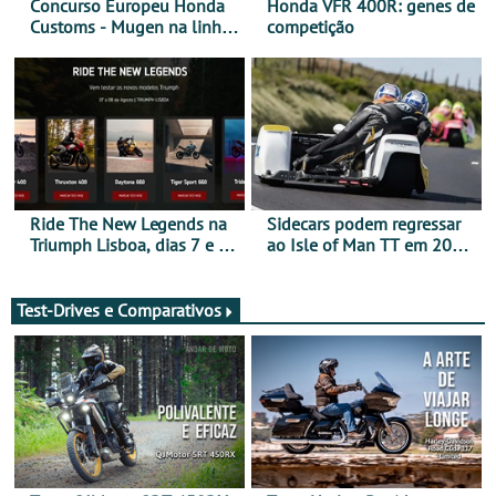
Concurso Europeu Honda
Honda VFR 400R: genes de
Customs - Mugen na linha
competição
da frente, vote nela para
ganhar
Ride The New Legends na
Sidecars podem regressar
Triumph Lisboa, dias 7 e 8
ao Isle of Man TT em 2027
de agosto
após revisão de segurança
Test-Drives e Comparativos