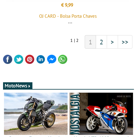
€ 9,99
OJ CARD - Bolsa Porta Chaves
1 | 2
1
2
>
>>
MotoNews