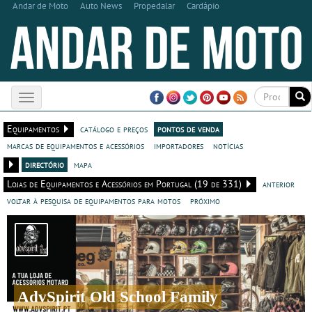
Andar de Moto
Auto News
Propedalar
Cardápio
Toggle
navigation
Equipamentos
catálogo e preços
pontos de venda
marcas de equipamentos e acessórios
importadores
notícias
directório
mapa
Lojas de Equipamentos e Acessórios em Portugal (19 de 331)
anterior
voltar à pesquisa de equipamentos para motos
próximo
AdvSpirit Old School Family