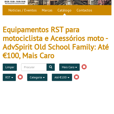
Notícias / Eventos
Marcas
Catálogo
Contactos
Equipamentos RST para
motociclista e Acessórios moto -
AdvSpirit Old School Family: Até
€100, Mais Caro
Limpar
Mais Caro
RST
Categoria
Até €100