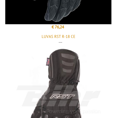
€ 76,24
LUVAS RST R-18 CE