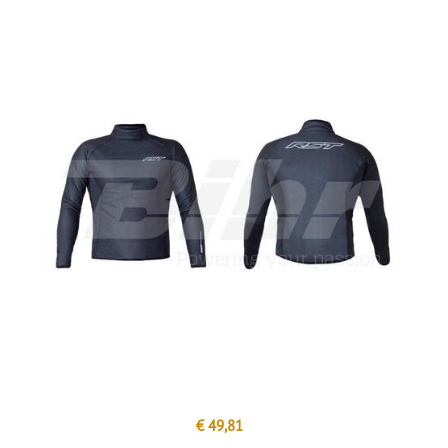
€ 49,81