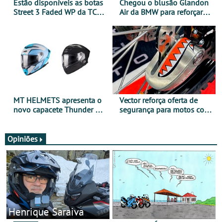
Estão disponíveis as botas
Chegou o blusão Glandon
Street 3 Faded WP da TCX
Air da BMW para reforçar
para utilização durante
oferta de equipamento de
todo o ano
verão
MT HELMETS apresenta o
Vector reforça oferta de
novo capacete Thunder 4 R
segurança para motos com
SV
nova gama de cadeados
JawX
Opiniões
Henrique Saraiva