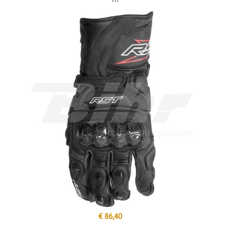
€ 86,40