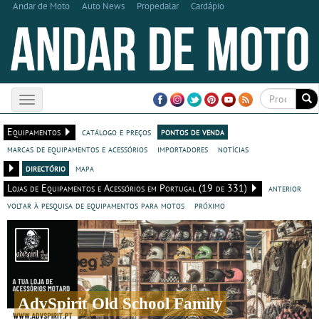
Andar de Moto
Auto News
Propedalar
Cardápio
Toggle
navigation
Equipamentos
catálogo e preços
pontos de venda
marcas de equipamentos e acessórios
importadores
notícias
directório
mapa
Lojas de Equipamentos e Acessórios em Portugal (19 de 331)
anterior
voltar à pesquisa de equipamentos para motos
próximo
AdvSpirit Old School Family