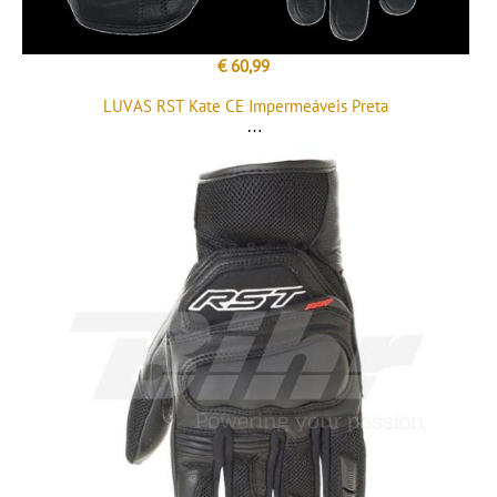
€ 60,99
LUVAS RST Kate CE Impermeáveis Preta