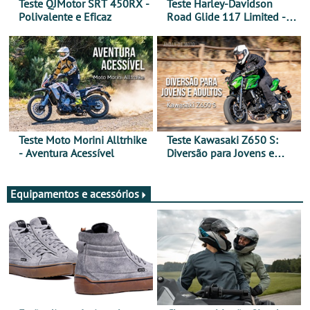
Teste QJMotor SRT 450RX -
Teste Harley-Davidson
Polivalente e Eficaz
Road Glide 117 Limited - A
Arte de Viajar Longe
Teste Moto Morini Alltrhike
Teste Kawasaki Z650 S:
- Aventura Acessível
Diversão para Jovens e
Adultos
Equipamentos e acessórios