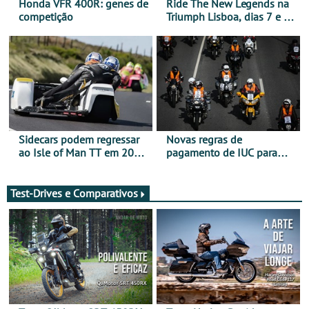
Honda VFR 400R: genes de
Ride The New Legends na
competição
Triumph Lisboa, dias 7 e 8
de agosto
Sidecars podem regressar
Novas regras de
ao Isle of Man TT em 2027
pagamento de IUC para
após revisão de segurança
2028 - Com ano de
transição em 2027
Test-Drives e Comparativos