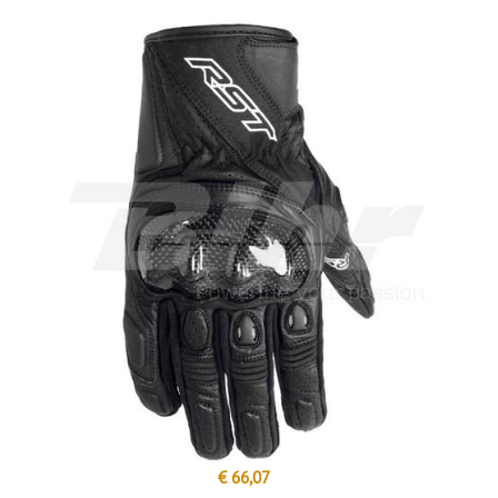
€ 66,07