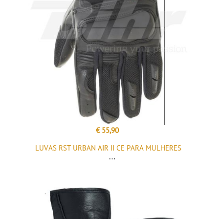
€ 55,90
LUVAS RST URBAN AIR II CE PARA MULHERES