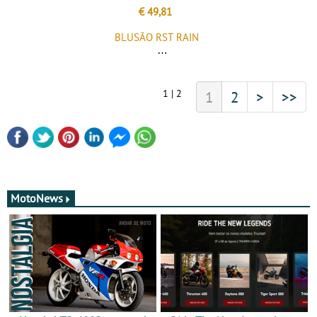
€ 49,81
BLUSÃO RST RAIN
1 | 2
1
2
>
>>
MotoNews