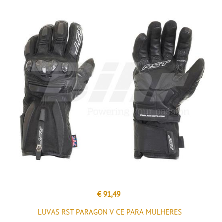
€ 91,49
LUVAS RST PARAGON V CE PARA MULHERES