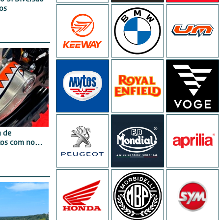
os
a de
tos com nova
 JawX