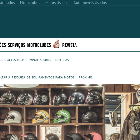
Atrelados
Motoclubes
Motos Usadas
Automóveis Usados
ÕES
SERVIÇOS
MOTOCLUBES
REVISTA
s e acessórios
importadores
notícias
oltar à pesquisa de equipamentos para motos
próximo