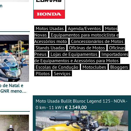
in
Motos Usadas
Agenda/Eventos
Motos
Novas
Equipamentos para motociclista e
Acessórios moto
Concessionários de Motos
Stands Usadas
Oficinas de Motos
Oficinas
Pneus
Lojas de Equipamentos
Importadores
de Equipamentos e Acessórios para Motos
Escolas de Condução
Motoclubes
Bloggers
Pilotos
Serviços
o de Natal e
e GNR menos
Moto Usada Bullit Bluroc Legend 125 - NOVA -
0 km - 11 kW |
€ 2.549,00