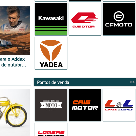
para o Addax
 de outubro -
ipação com o
Pontos de venda