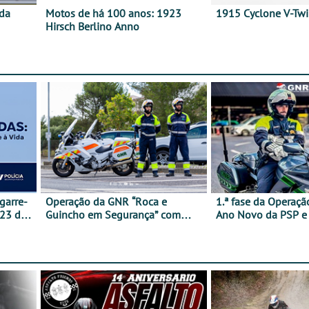
 da
Motos de há 100 anos: 1923
1915 Cyclone V-Tw
Hirsch Berlino Anno
garre-
Operação da GNR “Roca e
1.ª fase da Operaçã
 23 de
Guincho em Segurança” com
Ano Novo da PSP 
resultados que merecem reflexão
trágica