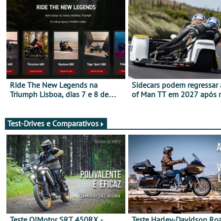
Ride The New Legends na
Sidecars podem regressar 
Triumph Lisboa, dias 7 e 8 de
of Man TT em 2027 após r
agosto
de segurança
Test-Drives e Comparativos
Teste QJMotor SRT 450RX -
Teste Harley-Davidson Ro