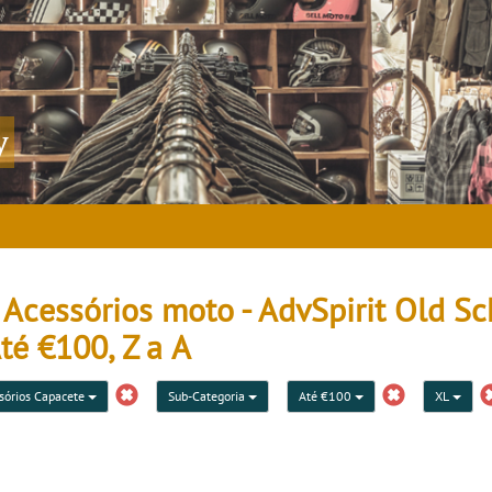
y
Acessórios moto - AdvSpirit Old Sc
té €100, Z a A
sórios Capacete
Sub-Categoria
Até €100
XL