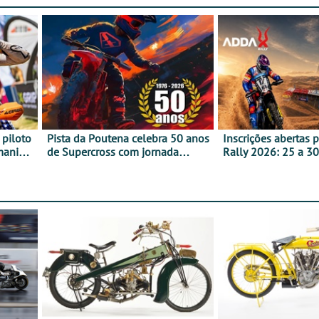
 piloto
Pista da Poutena celebra 50 anos
Inscrições abertas 
maniacs
de Supercross com jornada
Rally 2026: 25 a 30
dupla, dias 1 e 2 de agosto
Proposta de partic
Team Bianchi Prata