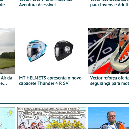
 de
Aventura Acessível
para Jovens e Adult
Air da
MT HELMETS apresenta o novo
Vector reforça ofert
de
capacete Thunder 4 R SV
segurança para mo
gama de cadeados