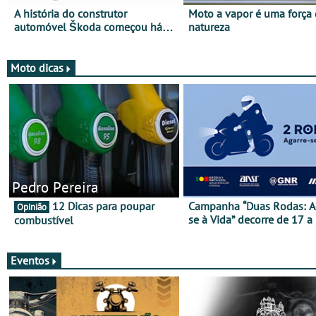
A história do construtor
Moto a vapor é uma força
automóvel Škoda começou há
natureza
mais de 120 anos nas duas
rodas!
Moto dicas
Pedro Pereira
12 Dicas para poupar
Campanha “Duas Rodas: A
Opinião
se à Vida” decorre de 17 a
combustível
março
Eventos