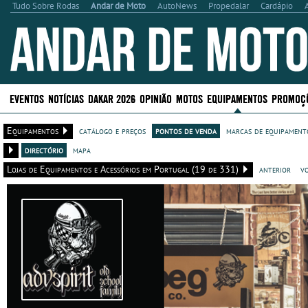
Tudo Sobre Rodas
Andar de Moto
AutoNews
Propedalar
Cardápio
EVENTOS
NOTÍCIAS
DAKAR 2026
OPINIÃO
MOTOS
EQUIPAMENTOS
PROMOÇ
Equipamentos
catálogo e preços
pontos de venda
marcas de equipamento
directório
mapa
Lojas de Equipamentos e Acessórios em Portugal (19 de 331)
anterior
v