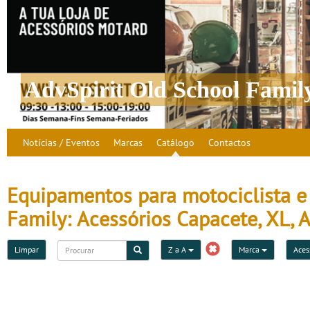
AdvSpirit Old School Famil
Notícias / Eventos
Marcas
Catálogo
Contactos
Equipamentos para motociclista e 
Family: Acessórios Capacete, XL, A
Limpar
Z a A
Marca
Aces