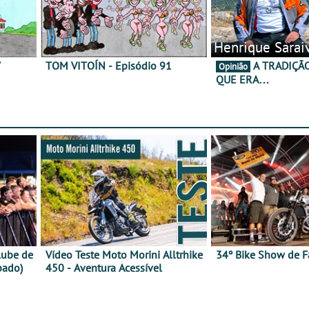
Henrique Sarai
7
TOM VITOÍN - Episódio 91
A TRADIÇÃO AINDA É O
Opinião
QUE ERA…
lube de
Vídeo Teste Moto Morini Alltrhike
34º Bike Show de F
bado)
450 - Aventura Acessível