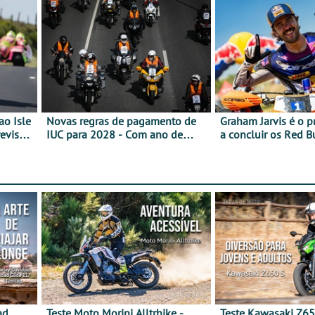
ao Isle
Novas regras de pagamento de
Graham Jarvis é o p
evisão
IUC para 2028 - Com ano de
a concluir os Red 
transição em 2027
numa moto elétrica
ad
Teste Moto Morini Alltrhike -
Teste Kawasaki Z65