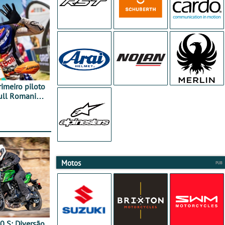
rimeiro piloto
Bull Romaniacs
Motos
0 S: Diversão