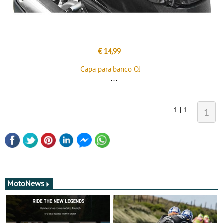
€ 14,99
Capa para banco OJ
1 | 1
1
MotoNews