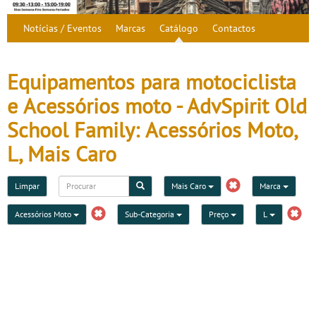
Notícias / Eventos
Marcas
Catálogo
Contactos
Equipamentos para motociclista
e Acessórios moto - AdvSpirit Old
School Family: Acessórios Moto,
L, Mais Caro
Limpar
Mais Caro
Marca
Acessórios Moto
Sub-Categoria
Preço
L