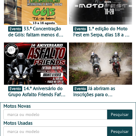
33.ª Concentração
1.ª edição do Moto
Evento
Evento
de Góis: faltam menos de
Fest em Serpa, dias 18 a 20
duas semanas! - De 13 a
de setembro - A cultura das
16 de agosto
duas rodas invade o Baixo
Alentejo
14.º Aniversário do
Já abriram as
Evento
Evento
Grupo Asfalto Friends Fafe,
inscrições para o
dia 26 de setembro de
MotorBeach Rally Raid
2026
2026
Motos Novas
Pesquisar
Motos Usadas
Pesquisar