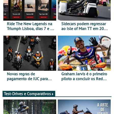
Ride The New Legends na
Sidecars podem regressar
Triumph Lisboa, dias 7 e 8
ao Isle of Man TT em 2027
de agosto
após revisão de segurança
Novas regras de
Graham Jarvis é o primeiro
pagamento de IUC para
piloto a concluir os Red
2028 - Com ano de
Bull Romaniacs numa
transição em 2027
moto elétrica
Test-Drives e Comparativos