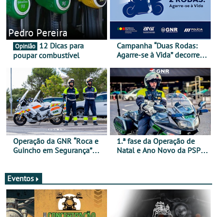
Pedro Pereira
12 Dicas para
Campanha “Duas Rodas:
Opinião
Agarre-se à Vida” decorre
poupar combustível
de 17 a 23 de março
Operação da GNR “Roca e
1.ª fase da Operação de
Guincho em Segurança”
Natal e Ano Novo da PSP e
com resultados que
GNR menos trágica
merecem reflexão
Eventos