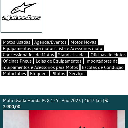
Motos Usadas
Agenda/Eventos
Motos Novas
Equipamentos para motociclista e Acessórios moto
Concessionários de Motos
Stands Usadas
Oficinas de Motos
Oficinas Pneus
Lojas de Equipamentos
Importadores de
Equipamentos e Acessórios para Motos
Escolas de Condução
Motoclubes
Bloggers
Pilotos
Serviços
Moto Usada Honda PCX 125 | Ano 2023 | 4657 km |
€
2.900,00