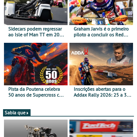
Sidecars podem regressar
Graham Jarvis é o primeiro
ao Isle of Man TT em 2027
piloto a concluir os Red
após revisão de segurança
Bull Romaniacs numa
moto elétrica
Pista da Poutena celebra
Inscrições abertas para o
50 anos de Supercross com
Addax Rally 2026: 25 a 30
jornada dupla, dias 1 e 2
de outubro - Proposta de
de agosto
participação com o Team
Bianchi Prata
Sabia que