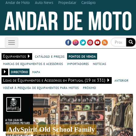
Andar de Moto
Auto News
Propedalar
Cardápio
Toggle
navigation
Equipamentos
catálogo e preços
pontos de venda
marcas de equipamentos e acessórios
importadores
notícias
directório
mapa
Lojas de Equipamentos e Acessórios em Portugal (19 de 331)
anterior
voltar à pesquisa de equipamentos para motos
próximo
AdvSpirit Old School Family