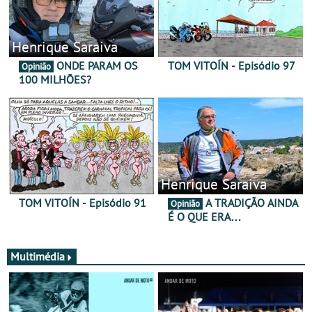
Henrique Saraiva
ONDE PARAM OS
TOM VITOÍN - Episódio 97
Opinião
100 MILHÕES?
Henrique Saraiva
TOM VITOÍN - Episódio 91
A TRADIÇÃO AINDA
Opinião
É O QUE ERA…
Multimédia