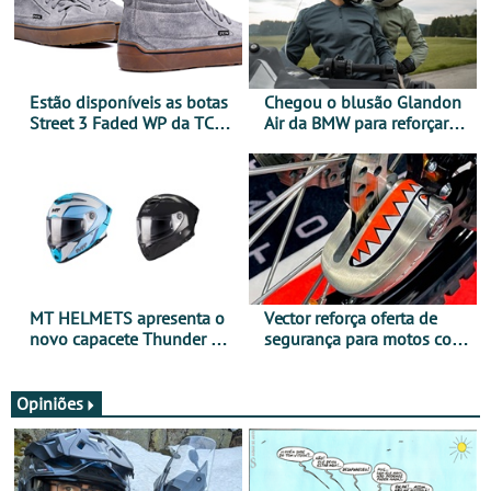
Estão disponíveis as botas
Chegou o blusão Glandon
Street 3 Faded WP da TCX
Air da BMW para reforçar
para utilização durante
oferta de equipamento de
todo o ano
verão
MT HELMETS apresenta o
Vector reforça oferta de
novo capacete Thunder 4 R
segurança para motos com
SV
nova gama de cadeados
JawX
Opiniões