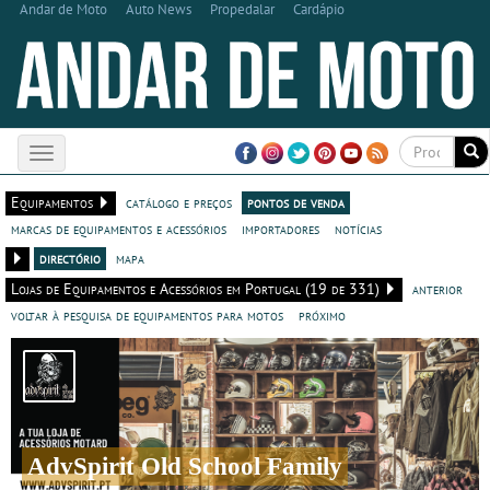
Andar de Moto
Auto News
Propedalar
Cardápio
Toggle
navigation
Equipamentos
catálogo e preços
pontos de venda
marcas de equipamentos e acessórios
importadores
notícias
directório
mapa
Lojas de Equipamentos e Acessórios em Portugal (19 de 331)
anterior
voltar à pesquisa de equipamentos para motos
próximo
AdvSpirit Old School Family