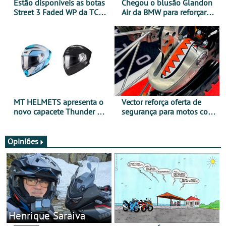
Estão disponíveis as botas
Chegou o blusão Glandon
Street 3 Faded WP da TCX
Air da BMW para reforçar
para utilização durante
oferta de equipamento de
todo o ano
verão
MT HELMETS apresenta o
Vector reforça oferta de
novo capacete Thunder 4 R
segurança para motos com
SV
nova gama de cadeados
JawX
Opiniões
Henrique Saraiva