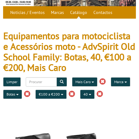
Notícias / Eventos
Marcas
Catálogo
Contactos
Equipamentos para motociclista
e Acessórios moto - AdvSpirit Old
School Family: Botas, 40, €100 a
€200, Mais Caro
Limpar
Mais Caro
Marca
Botas
€100 a €200
40