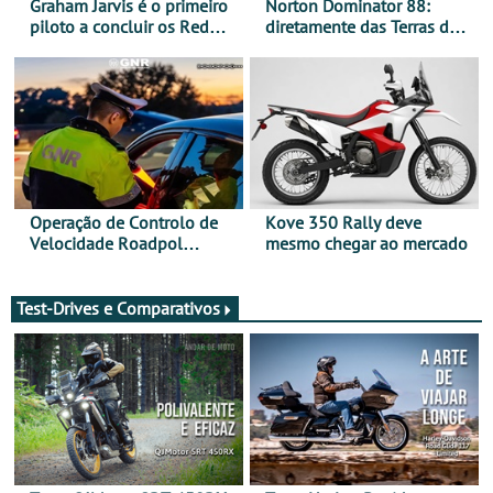
Graham Jarvis é o primeiro
Norton Dominator 88:
piloto a concluir os Red
diretamente das Terras de
Bull Romaniacs numa
Sua Majestade
moto elétrica
Operação de Controlo de
Kove 350 Rally deve
Velocidade Roadpol
mesmo chegar ao mercado
decorre até 9 de agosto
Test-Drives e Comparativos