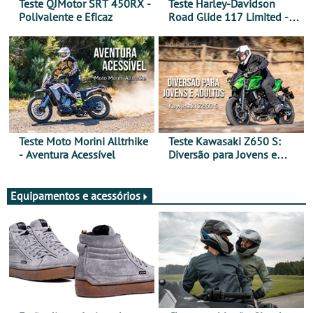
Teste QJMotor SRT 450RX -
Teste Harley-Davidson
Polivalente e Eficaz
Road Glide 117 Limited - A
Arte de Viajar Longe
Teste Moto Morini Alltrhike
Teste Kawasaki Z650 S:
- Aventura Acessível
Diversão para Jovens e
Adultos
Equipamentos e acessórios