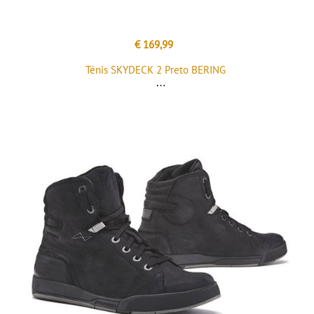
€ 169,99
Ténis SKYDECK 2 Preto BERING