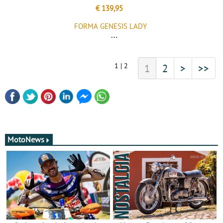
€ 139,95
FORMA GENESIS LADY
1 | 2
1
2
>
>>
MotoNews