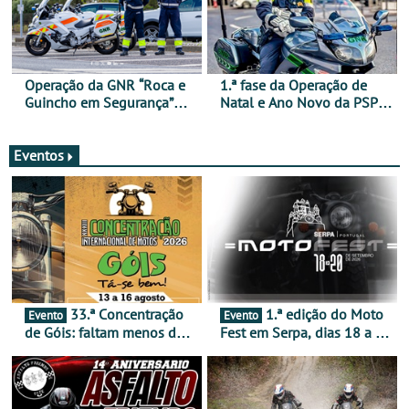
Operação da GNR “Roca e
1.ª fase da Operação de
Guincho em Segurança”
Natal e Ano Novo da PSP e
com resultados que
GNR menos trágica
merecem reflexão
Eventos
33.ª Concentração
1.ª edição do Moto
Evento
Evento
de Góis: faltam menos de
Fest em Serpa, dias 18 a 20
duas semanas! - De 13 a
de setembro - A cultura das
16 de agosto
duas rodas invade o Baixo
Alentejo