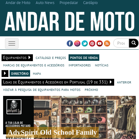
Andar de Moto
Auto News
Propedalar
Cardápio
Toggle
navigation
Equipamentos
catálogo e preços
pontos de venda
marcas de equipamentos e acessórios
importadores
notícias
directório
mapa
Lojas de Equipamentos e Acessórios em Portugal (19 de 331)
anterior
voltar à pesquisa de equipamentos para motos
próximo
AdvSpirit Old School Family