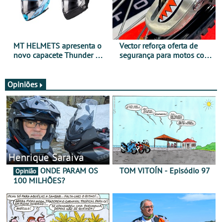
MT HELMETS apresenta o
Vector reforça oferta de
novo capacete Thunder 4 R
segurança para motos com
SV
nova gama de cadeados
JawX
Opiniões
Henrique Saraiva
ONDE PARAM OS
TOM VITOÍN - Episódio 97
Opinião
100 MILHÕES?