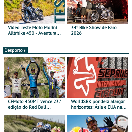
Vídeo Teste Moto Morini
34º Bike Show de Faro
Alltrhike 450 - Aventura
2026
Acessível
Desporto
CFMoto 450MT vence 23.ª
WorldSBK pondera alargar
edição do Red Bull
horizontes: Ásia e EUA na
Romaniacs nas 3
mira para 2027
Categorias Adventure -
Vitória na Ultimate, Core e
Lite