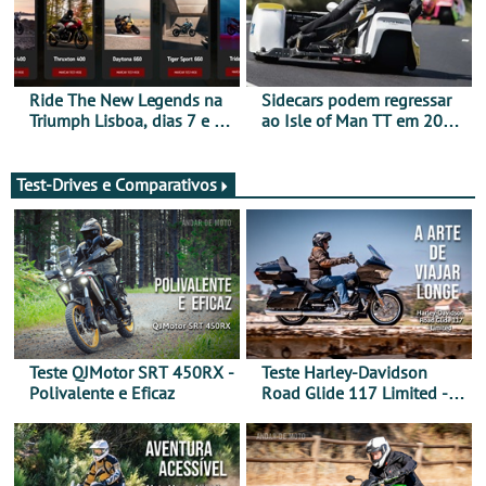
Ride The New Legends na
Sidecars podem regressar
Triumph Lisboa, dias 7 e 8
ao Isle of Man TT em 2027
de agosto
após revisão de segurança
Test-Drives e Comparativos
Teste QJMotor SRT 450RX -
Teste Harley-Davidson
Polivalente e Eficaz
Road Glide 117 Limited - A
Arte de Viajar Longe