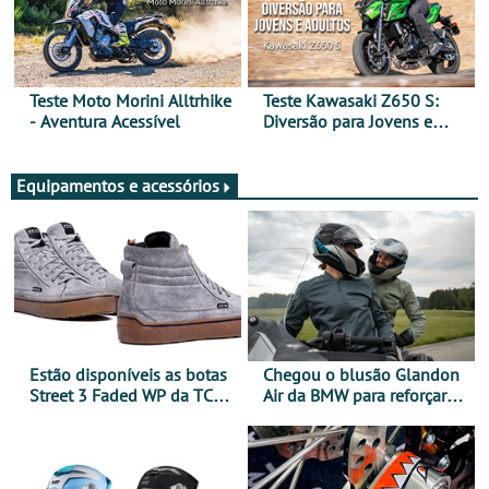
Teste Moto Morini Alltrhike
Teste Kawasaki Z650 S:
- Aventura Acessível
Diversão para Jovens e
Adultos
Equipamentos e acessórios
Estão disponíveis as botas
Chegou o blusão Glandon
Street 3 Faded WP da TCX
Air da BMW para reforçar
para utilização durante
oferta de equipamento de
todo o ano
verão