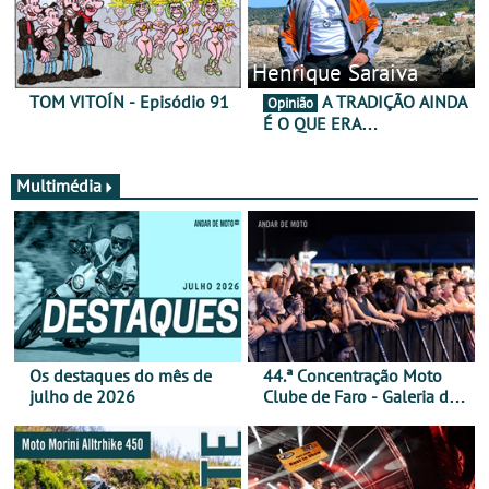
Henrique Saraiva
TOM VITOÍN - Episódio 91
A TRADIÇÃO AINDA
Opinião
É O QUE ERA…
Multimédia
Os destaques do mês de
44.ª Concentração Moto
julho de 2026
Clube de Faro - Galeria de
fotos (sábado)