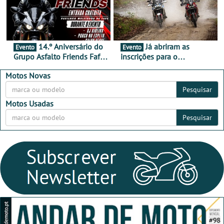
14.º Aniversário do
Já abriram as
Evento
Evento
Grupo Asfalto Friends Fafe,
inscrições para o
dia 26 de setembro de
MotorBeach Rally Raid
2026
2026
Motos Novas
Pesquisar
Motos Usadas
Pesquisar