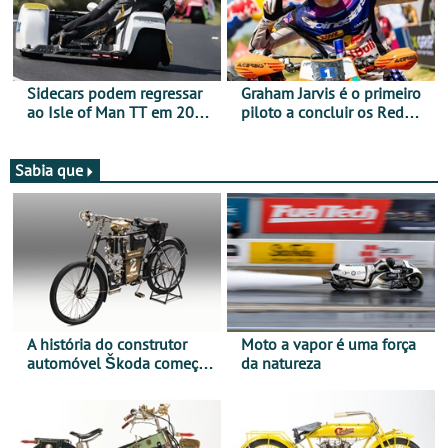
Sidecars podem regressar
Graham Jarvis é o primeiro
ao Isle of Man TT em 2027
piloto a concluir os Red
após revisão de segurança
Bull Romaniacs numa
moto elétrica
Sabia que
A história do construtor
Moto a vapor é uma força
automóvel Škoda começou
da natureza
há mais de 120 anos nas
duas rodas!