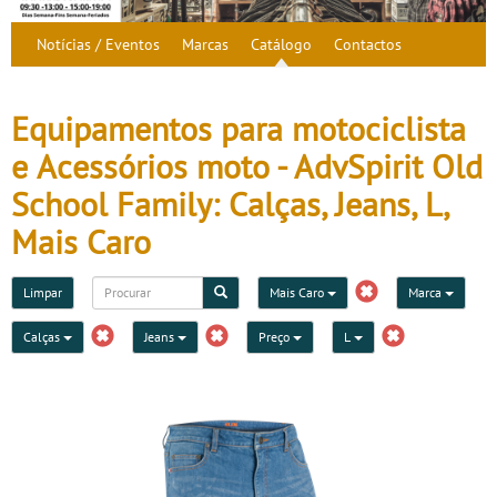
Notícias / Eventos
Marcas
Catálogo
Contactos
Equipamentos para motociclista
e Acessórios moto - AdvSpirit Old
School Family: Calças, Jeans, L,
Mais Caro
Limpar
Mais Caro
Marca
Calças
Jeans
Preço
L