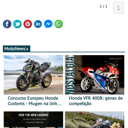
1 | 1
1
MotoNews
Concurso Europeu Honda
Honda VFR 400R: genes de
Customs - Mugen na linha
competição
da frente, vote nela para
ganhar