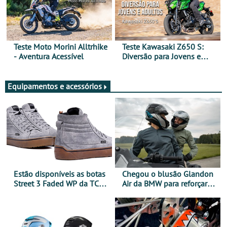
Teste Moto Morini Alltrhike
Teste Kawasaki Z650 S:
- Aventura Acessível
Diversão para Jovens e
Adultos
Equipamentos e acessórios
Estão disponíveis as botas
Chegou o blusão Glandon
Street 3 Faded WP da TCX
Air da BMW para reforçar
para utilização durante
oferta de equipamento de
todo o ano
verão