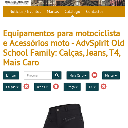
Notícias / Eventos
Marcas
Catálogo
Contactos
Equipamentos para motociclista
e Acessórios moto - AdvSpirit Old
School Family: Calças, Jeans, T4,
Mais Caro
Limpar
Mais Caro
Marca
Calças
Jeans
Preço
T4