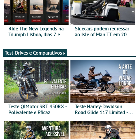
Ride The New Legends na
Sidecars podem regressar
Triumph Lisboa, dias 7 e 8
ao Isle of Man TT em 2027
de agosto
após revisão de segurança
Test-Drives e Comparativos
Teste QJMotor SRT 450RX -
Teste Harley-Davidson
Polivalente e Eficaz
Road Glide 117 Limited - A
Arte de Viajar Longe