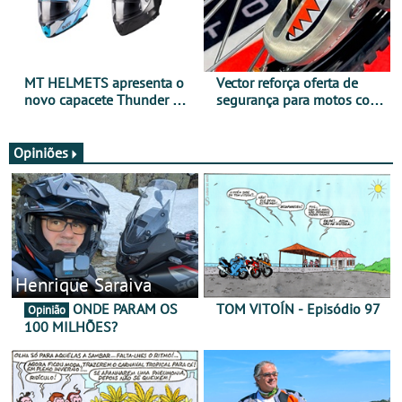
MT HELMETS apresenta o
Vector reforça oferta de
novo capacete Thunder 4 R
segurança para motos com
SV
nova gama de cadeados
JawX
Opiniões
Henrique Saraiva
ONDE PARAM OS
TOM VITOÍN - Episódio 97
Opinião
100 MILHÕES?