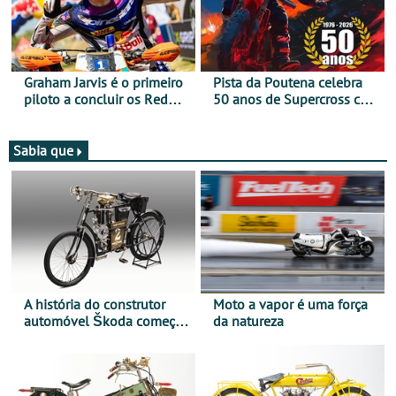
Graham Jarvis é o primeiro
Pista da Poutena celebra
piloto a concluir os Red
50 anos de Supercross com
Bull Romaniacs numa
jornada dupla, dias 1 e 2
moto elétrica
de agosto
Sabia que
A história do construtor
Moto a vapor é uma força
automóvel Škoda começou
da natureza
há mais de 120 anos nas
duas rodas!