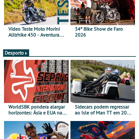
Vídeo Teste Moto Morini
34º Bike Show de Faro
Alltrhike 450 - Aventura
2026
Acessível
Desporto
WorldSBK pondera alargar
Sidecars podem regressar
horizontes: Ásia e EUA na
ao Isle of Man TT em 2027
mira para 2027
após revisão de segurança