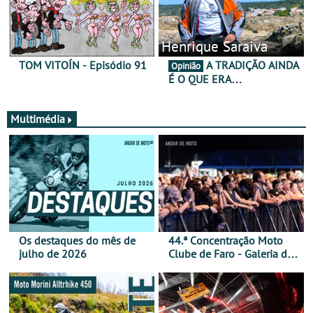
Henrique Saraiva
TOM VITOÍN - Episódio 91
A TRADIÇÃO AINDA
Opinião
É O QUE ERA…
Multimédia
Os destaques do mês de
44.ª Concentração Moto
julho de 2026
Clube de Faro - Galeria de
fotos (sábado)