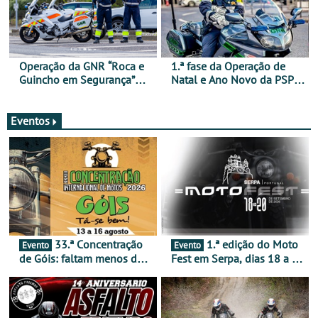
Operação da GNR “Roca e
1.ª fase da Operação de
Guincho em Segurança”
Natal e Ano Novo da PSP e
com resultados que
GNR menos trágica
merecem reflexão
Eventos
33.ª Concentração
1.ª edição do Moto
Evento
Evento
de Góis: faltam menos de
Fest em Serpa, dias 18 a 20
duas semanas! - De 13 a
de setembro - A cultura das
16 de agosto
duas rodas invade o Baixo
Alentejo