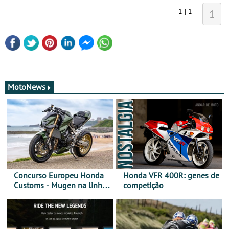
1 | 1
1
MotoNews
Concurso Europeu Honda
Honda VFR 400R: genes de
Customs - Mugen na linha
competição
da frente, vote nela para
ganhar