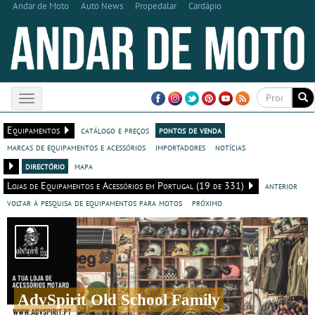
Andar de Moto
Auto News
Propedalar
Cardápio
Toggle
navigation
Equipamentos
catálogo e preços
pontos de venda
marcas de equipamentos e acessórios
importadores
notícias
directório
mapa
Lojas de Equipamentos e Acessórios em Portugal (19 de 331)
anterior
voltar à pesquisa de equipamentos para motos
próximo
AdvSpirit Old School Family