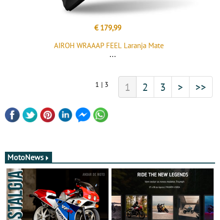
€ 179,99
AIROH WRAAAP FEEL Laranja Mate
1 | 3
1
2
3
>
>>
MotoNews