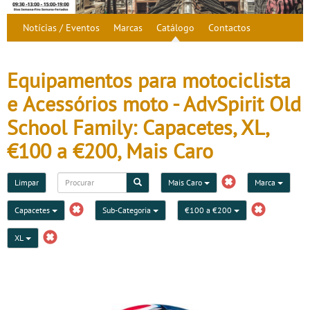
Notícias / Eventos
Marcas
Catálogo
Contactos
Equipamentos para motociclista
e Acessórios moto - AdvSpirit Old
School Family: Capacetes, XL,
€100 a €200, Mais Caro
Limpar
Mais Caro
Marca
Capacetes
Sub-Categoria
€100 a €200
XL