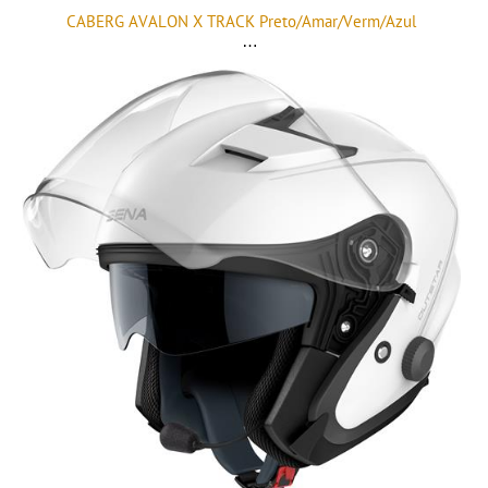
CABERG AVALON X TRACK Preto/Amar/Verm/Azul