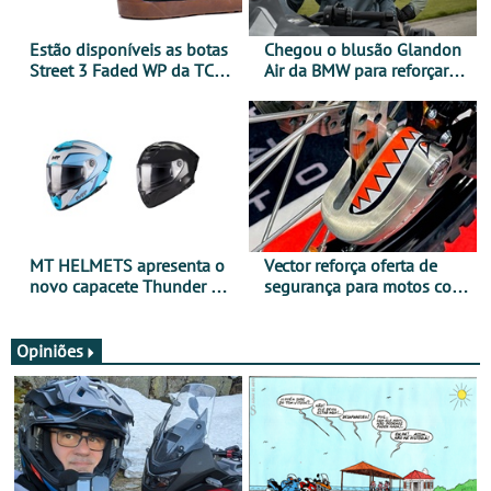
Estão disponíveis as botas
Chegou o blusão Glandon
Street 3 Faded WP da TCX
Air da BMW para reforçar
para utilização durante
oferta de equipamento de
todo o ano
verão
MT HELMETS apresenta o
Vector reforça oferta de
novo capacete Thunder 4 R
segurança para motos com
SV
nova gama de cadeados
JawX
Opiniões