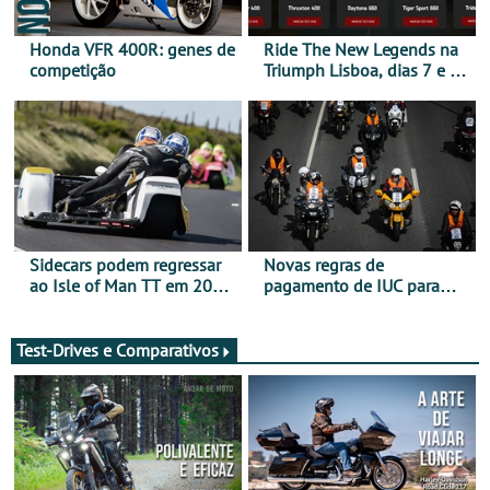
Honda VFR 400R: genes de
Ride The New Legends na
competição
Triumph Lisboa, dias 7 e 8
de agosto
Sidecars podem regressar
Novas regras de
ao Isle of Man TT em 2027
pagamento de IUC para
após revisão de segurança
2028 - Com ano de
transição em 2027
Test-Drives e Comparativos