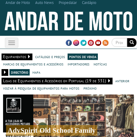
Andar de Moto
Auto News
Propedalar
Cardápio
Toggle
navigation
Equipamentos
catálogo e preços
pontos de venda
marcas de equipamentos e acessórios
importadores
notícias
directório
mapa
Lojas de Equipamentos e Acessórios em Portugal (19 de 331)
anterior
voltar à pesquisa de equipamentos para motos
próximo
AdvSpirit Old School Family