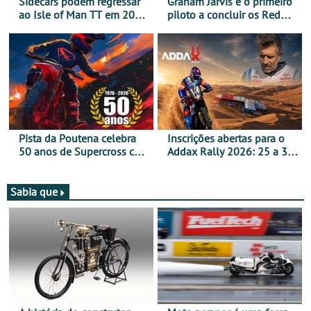
Sidecars podem regressar
Graham Jarvis é o primeiro
ao Isle of Man TT em 2027
piloto a concluir os Red
após revisão de segurança
Bull Romaniacs numa
moto elétrica
Pista da Poutena celebra
Inscrições abertas para o
50 anos de Supercross com
Addax Rally 2026: 25 a 30
jornada dupla, dias 1 e 2
de outubro - Proposta de
de agosto
participação com o Team
Bianchi Prata
Sabia que