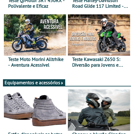
Teste QJMotor SRT 450RX -
Teste Harley-Davidson
Polivalente e Eficaz
Road Glide 117 Limited - A
Arte de Viajar Longe
Teste Moto Morini Alltrhike
Teste Kawasaki Z650 S:
- Aventura Acessível
Diversão para Jovens e
Adultos
Equipamentos e acessórios