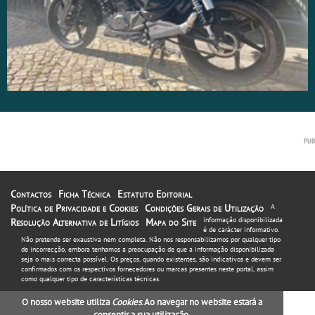
Contactos
Ficha Técnica
Estatuto Editorial
Política de Privacidade e Cookies
Condições Gerais de Utilização
A
informação disponibilizada
Resolução Alternativa de Litígios
Mapa do Site
é de carácter informativo.
Não pretende ser exaustiva nem completa. Não nos responsabilizamos por qualquer tipo
de incorrecção, embora tenhamos a preocupação de que a informação disponibilizada
seja o mais correcta possível. Os preços, quando existentes, são indicativos e devem ser
confirmados com os respectivos fornecedores ou marcas presentes neste portal, assim
como qualquer tipo de características técnicas.
O nosso website utiliza
Cookies
. Ao navegar no website estará a
consentir a sua utilização.