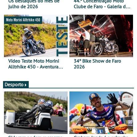
Os destaques do mês de
44.ª Concentração Moto
julho de 2026
Clube de Faro - Galeria de
fotos (sábado)
Vídeo Teste Moto Morini
34º Bike Show de Faro
Alltrhike 450 - Aventura
2026
Acessível
Desporto