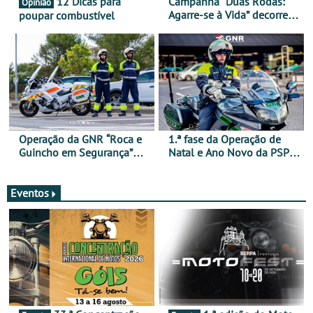
12 Dicas para
Campanha “Duas Rodas:
Opinião
Agarre-se à Vida” decorre
poupar combustível
de 17 a 23 de março
Operação da GNR “Roca e
1.ª fase da Operação de
Guincho em Segurança”
Natal e Ano Novo da PSP e
com resultados que
GNR menos trágica
merecem reflexão
Eventos