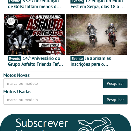
33.ª Concentração
1.ª edição do Moto
Evento
Evento
de Góis: faltam menos de
Fest em Serpa, dias 18 a 20
duas semanas! - De 13 a
de setembro - A cultura das
16 de agosto
duas rodas invade o Baixo
Alentejo
14.º Aniversário do
Já abriram as
Evento
Evento
Grupo Asfalto Friends Fafe,
inscrições para o
dia 26 de setembro de
MotorBeach Rally Raid
2026
2026
Motos Novas
Pesquisar
Motos Usadas
Pesquisar