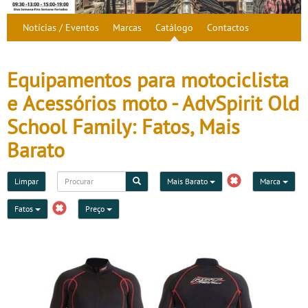
Notícias / Eventos
Marcas
Catálogo
Contactos
Equipamentos para motociclista
e Acessórios moto - AdvSpirit Old
School Family: Fatos, Mais
Barato
Limpar
Mais Barato
Marca
Fatos
Preço