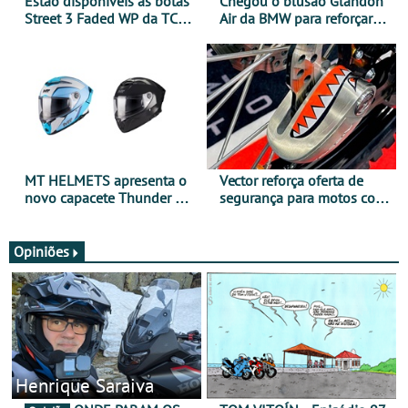
Estão disponíveis as botas
Chegou o blusão Glandon
Street 3 Faded WP da TCX
Air da BMW para reforçar
para utilização durante
oferta de equipamento de
todo o ano
verão
MT HELMETS apresenta o
Vector reforça oferta de
novo capacete Thunder 4 R
segurança para motos com
SV
nova gama de cadeados
JawX
Opiniões
Henrique Saraiva