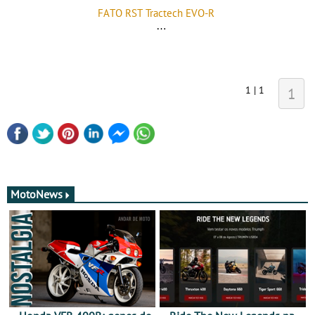
FATO RST Tractech EVO-R
1 | 1
1
MotoNews