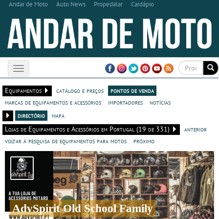
Andar de Moto
Auto News
Propedalar
Cardápio
Toggle
navigation
Equipamentos
catálogo e preços
pontos de venda
marcas de equipamentos e acessórios
importadores
notícias
directório
mapa
Lojas de Equipamentos e Acessórios em Portugal (19 de 331)
anterior
voltar à pesquisa de equipamentos para motos
próximo
AdvSpirit Old School Family