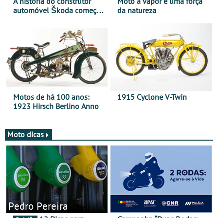
A história do construtor
Moto a vapor é uma força
automóvel Škoda começou
da natureza
há mais de 120 anos nas
duas rodas!
Motos de há 100 anos:
1915 Cyclone V-Twin
1923 Hirsch Berlino Anno
Moto dicas
Pedro Pereira