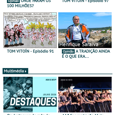
ONDE PARAM OS
TOM VITOÍN - Episódio 97
Opinião
100 MILHÕES?
Henrique Saraiva
TOM VITOÍN - Episódio 91
A TRADIÇÃO AINDA
Opinião
É O QUE ERA…
Multimédia