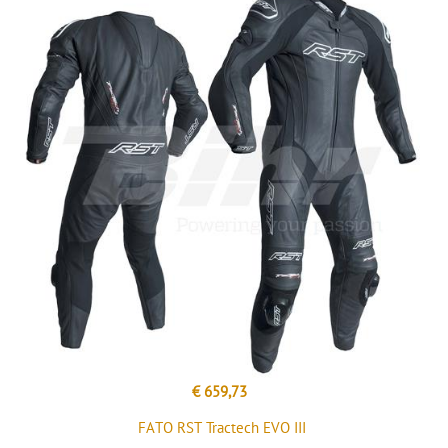
€ 659,73
FATO RST Tractech EVO III