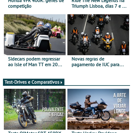
Honda VFR 400R: genes de
Ride The New Legends na
competição
Triumph Lisboa, dias 7 e 8
de agosto
Sidecars podem regressar
Novas regras de
ao Isle of Man TT em 2027
pagamento de IUC para
após revisão de segurança
2028 - Com ano de
transição em 2027
Test-Drives e Comparativos