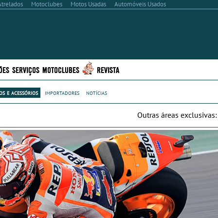
Atrelados
Motoclubes
Motos Usadas
Automóveis Usados
ÕES
SERVIÇOS
MOTOCLUBES
REVISTA
s e acessórios
importadores
notícias
Outras áreas exclusivas