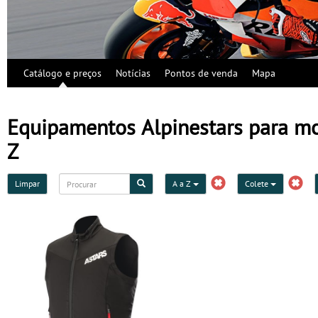
Catálogo e preços
Notícias
Pontos de venda
Mapa
Equipamentos Alpinestars para mot
Z
Limpar
A a Z
Colete