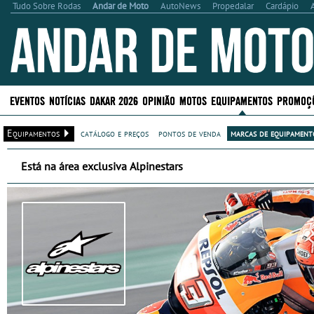
Tudo Sobre Rodas
Andar de Moto
AutoNews
Propedalar
Cardápio
EVENTOS
NOTÍCIAS
DAKAR 2026
OPINIÃO
MOTOS
EQUIPAMENTOS
PROMOÇ
Equipamentos
catálogo e preços
pontos de venda
marcas de equipamento
Está na área exclusiva Alpinestars