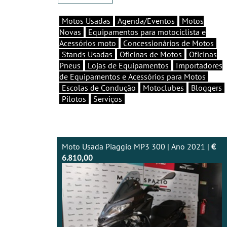
Motos Usadas
Agenda/Eventos
Motos
Novas
Equipamentos para motociclista e
Acessórios moto
Concessionários de Motos
Stands Usadas
Oficinas de Motos
Oficinas
Pneus
Lojas de Equipamentos
Importadores
de Equipamentos e Acessórios para Motos
Escolas de Condução
Motoclubes
Bloggers
Pilotos
Serviços
Moto Usada Piaggio MP3 300 | Ano 2021 |
€
6.810,00