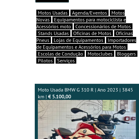
Motos Usadas
Agenda/Eventos
Motos
Novas
Equipamentos para motociclista e
Acessórios moto
Concessionários de Motos
Stands Usadas
Oficinas de Motos
Oficinas
Pneus
Lojas de Equipamentos
Importadores
de Equipamentos e Acessórios para Motos
Escolas de Condução
Motoclubes
Bloggers
Pilotos
Serviços
Moto Usada BMW G 310 R | Ano 2023 | 3845
km |
€ 5.100,00