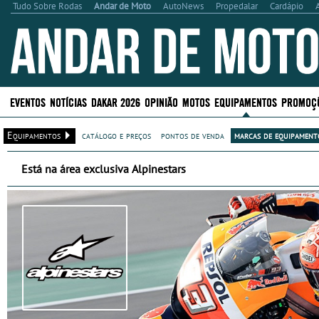
Tudo Sobre Rodas
Andar de Moto
AutoNews
Propedalar
Cardápio
EVENTOS
NOTÍCIAS
DAKAR 2026
OPINIÃO
MOTOS
EQUIPAMENTOS
PROMOÇ
Equipamentos
catálogo e preços
pontos de venda
marcas de equipamento
Está na área exclusiva Alpinestars