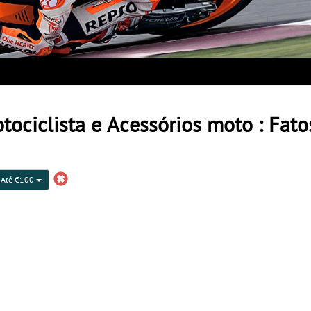
ociclista e Acessórios moto : Fatos
Até €100