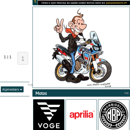
1 | 1
1
:
Alpinestars
Motos