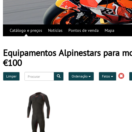
Catálogo e preços
Notícias
Pontos de venda
Mapa
Equipamentos Alpinestars para mot
€100
Limpar
Ordenação
Fatos