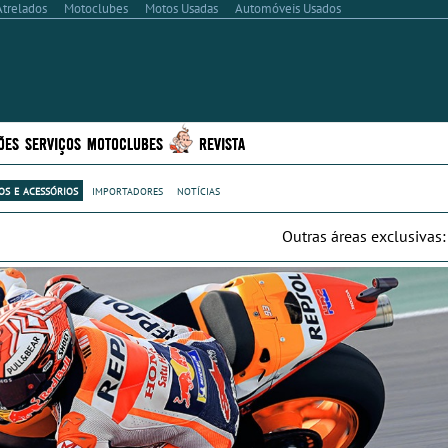
Atrelados
Motoclubes
Motos Usadas
Automóveis Usados
ÕES
SERVIÇOS
MOTOCLUBES
REVISTA
s e acessórios
importadores
notícias
Outras áreas exclusivas