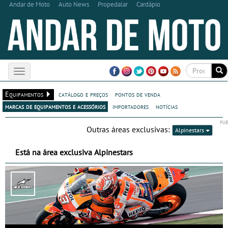
Andar de Moto
Auto News
Propedalar
Cardápio
Toggle
navigation
Equipamentos
catálogo e preços
pontos de venda
marcas de equipamentos e acessórios
importadores
notícias
Outras áreas exclusivas:
Alpinestars
Está na área exclusiva Alpinestars