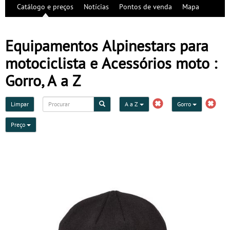
Catálogo e preços
Notícias
Pontos de venda
Mapa
Equipamentos Alpinestars para
motociclista e Acessórios moto :
Gorro, A a Z
Limpar
A a Z
Gorro
Preço