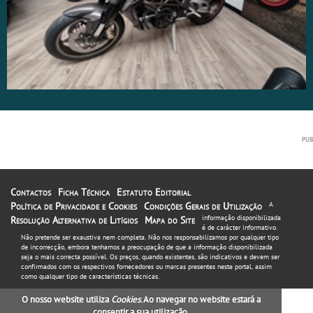
Contactos
Ficha Técnica
Estatuto Editorial
Política de Privacidade e Cookies
Condições Gerais de Utilização
A
informação disponibilizada
Resolução Alternativa de Litígios
Mapa do Site
é de carácter informativo.
Não pretende ser exaustiva nem completa. Não nos responsabilizamos por qualquer tipo
de incorrecção, embora tenhamos a preocupação de que a informação disponibilizada
seja o mais correcta possível. Os preços, quando existentes, são indicativos e devem ser
confirmados com os respectivos fornecedores ou marcas presentes neste portal, assim
como qualquer tipo de características técnicas.
O nosso website utiliza
Cookies
. Ao navegar no website estará a
consentir a sua utilização.