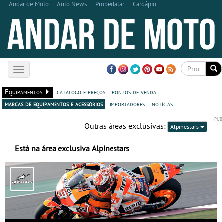
Andar de Moto
Auto News
Propedalar
Cardápio
Toggle
navigation
Equipamentos
catálogo e preços
pontos de venda
marcas de equipamentos e acessórios
importadores
notícias
Outras áreas exclusivas:
Alpinestars
Está na área exclusiva Alpinestars