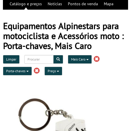
Catálogo e preços
Notícias
Pontos de venda
Mapa
Equipamentos Alpinestars para
motociclista e Acessórios moto :
Porta-chaves, Mais Caro
Limpar
Mais Caro
Porta-chaves
Preço