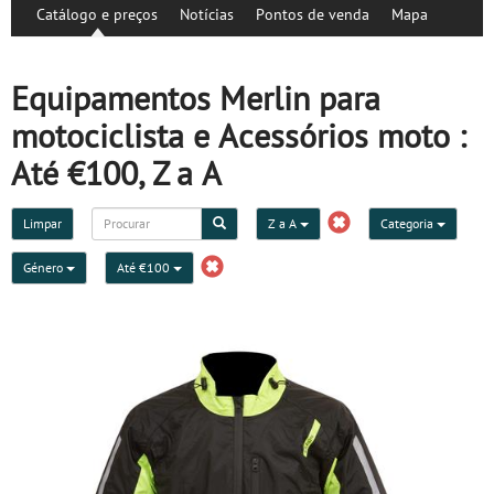
Catálogo e preços
Notícias
Pontos de venda
Mapa
Equipamentos Merlin para
motociclista e Acessórios moto :
Até €100, Z a A
Limpar
Z a A
Categoria
Género
Até €100