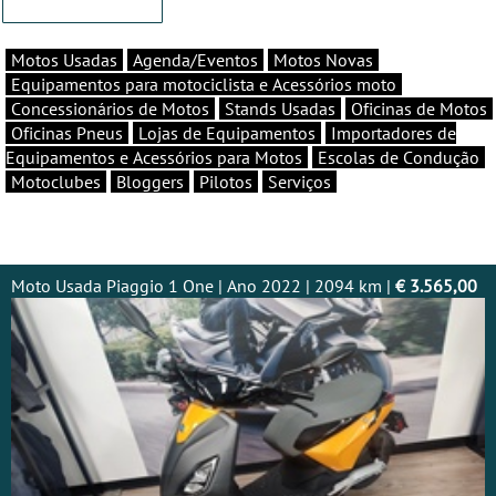
Motos Usadas
Agenda/Eventos
Motos Novas
Equipamentos para motociclista e Acessórios moto
Concessionários de Motos
Stands Usadas
Oficinas de Motos
Oficinas Pneus
Lojas de Equipamentos
Importadores de
Equipamentos e Acessórios para Motos
Escolas de Condução
Motoclubes
Bloggers
Pilotos
Serviços
Moto Usada Piaggio 1 One | Ano 2022 | 2094 km |
€ 3.565,00