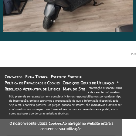
Contactos
Ficha Técnica
Estatuto Editorial
Política de Privacidade e Cookies
Condições Gerais de Utilização
A
informação disponibilizada
Resolução Alternativa de Litígios
Mapa do Site
é de carácter informativo.
Não pretende ser exaustiva nem completa. Não nos responsabilizamos por qualquer tipo
de incorrecção, embora tenhamos a preocupação de que a informação disponibilizada
seja o mais correcta possível. Os preços, quando existentes, são indicativos e devem ser
confirmados com os respectivos fornecedores ou marcas presentes neste portal, assim
como qualquer tipo de características técnicas.
O nosso website utiliza
Cookies
. Ao navegar no website estará a
consentir a sua utilização.