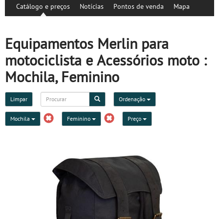
Catálogo e preços
Notícias
Pontos de venda
Mapa
Equipamentos Merlin para
motociclista e Acessórios moto :
Mochila, Feminino
Limpar
Ordenação
Mochila
Feminino
Preço