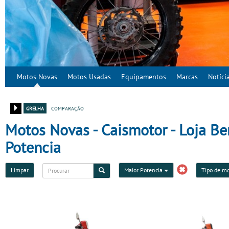
Motos Novas
Motos Usadas
Equipamentos
Marcas
Notíci
grelha
comparação
Motos Novas - Caismotor - Loja Be
Potencia
Limpar
Maior Potencia
Tipo de m