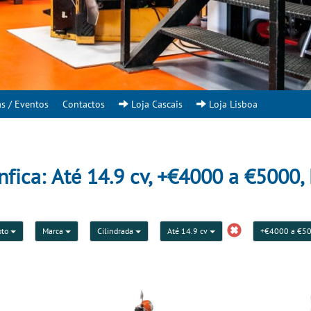
as / Eventos
Contactos
Loja Cascais
Loja Lisboa
nfica: Até 14.9 cv, +€4000 a €5000,
oto
Marca
Cilindrada
Até 14.9 cv
+€4000 a €5