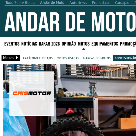
Tudo Sobre Rodas
Andar de Moto
AutoNews
Propedalar
Cardápio
EVENTOS
NOTÍCIAS
DAKAR 2026
OPINIÃO
MOTOS
EQUIPAMENTOS
PROMOÇ
Motos
catálogo e preços
motos usadas
marcas de motos
concessionár