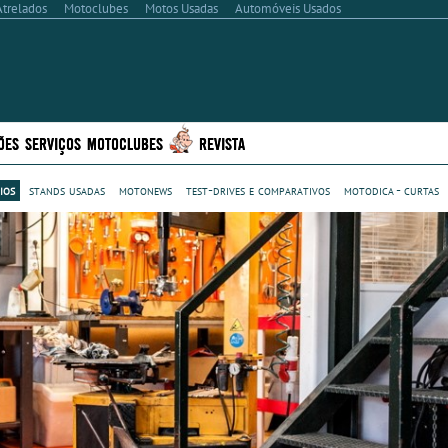
Atrelados
Motoclubes
Motos Usadas
Automóveis Usados
ÕES
SERVIÇOS
MOTOCLUBES
REVISTA
ios
stands usadas
motonews
test-drives e comparativos
motodica - curtas