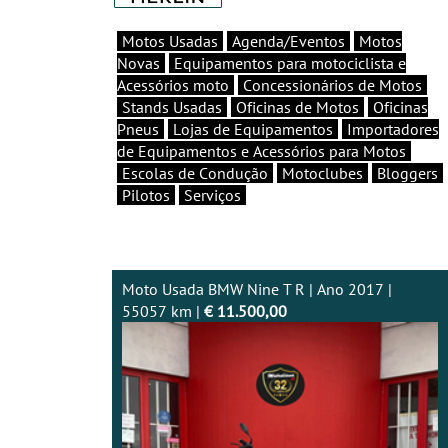
Motos Usadas
Agenda/Eventos
Motos
Novas
Equipamentos para motociclista e
Acessórios moto
Concessionários de Motos
Stands Usadas
Oficinas de Motos
Oficinas
Pneus
Lojas de Equipamentos
Importadores
de Equipamentos e Acessórios para Motos
Escolas de Condução
Motoclubes
Bloggers
Pilotos
Serviços
Moto Usada BMW Nine T R | Ano 2017 |
55057 km |
€ 11.500,00