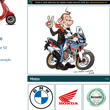
00
nt 50
paração
Motos