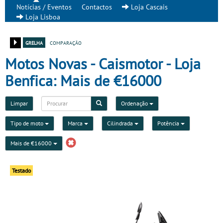
Notícias / Eventos
Contactos
Loja Cascais
Loja Lisboa
grelha
comparação
Motos Novas - Caismotor - Loja
Benfica: Mais de €16000
Limpar
Ordenação
Tipo de moto
Marca
Cilindrada
Potência
Mais de €16000
Testado