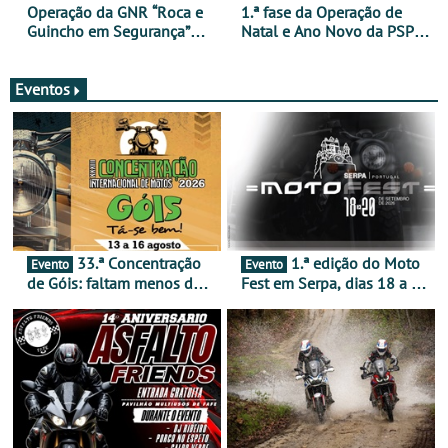
Operação da GNR “Roca e
1.ª fase da Operação de
Guincho em Segurança”
Natal e Ano Novo da PSP e
com resultados que
GNR menos trágica
merecem reflexão
Eventos
33.ª Concentração
1.ª edição do Moto
Evento
Evento
de Góis: faltam menos de
Fest em Serpa, dias 18 a 20
duas semanas! - De 13 a
de setembro - A cultura das
16 de agosto
duas rodas invade o Baixo
Alentejo