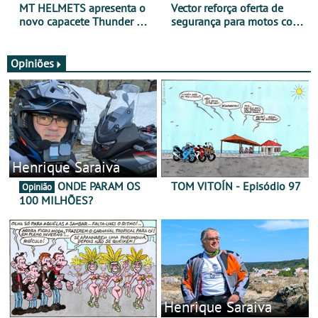
MT HELMETS apresenta o
Vector reforça oferta de
novo capacete Thunder 4 R
segurança para motos com
SV
nova gama de cadeados
JawX
Opiniões
Henrique Saraiva
ONDE PARAM OS
TOM VITOÍN - Episódio 97
Opinião
100 MILHÕES?
Henrique Saraiva