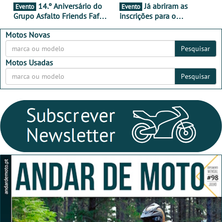
14.º Aniversário do
Já abriram as
Evento
Evento
Grupo Asfalto Friends Fafe,
inscrições para o
dia 26 de setembro de
MotorBeach Rally Raid
2026
2026
Motos Novas
Pesquisar
Motos Usadas
Pesquisar