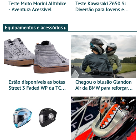
Teste Moto Morini Alltrhike
Teste Kawasaki Z650 S:
- Aventura Acessível
Diversão para Jovens e
Adultos
Equipamentos e acessórios
Estão disponíveis as botas
Chegou o blusão Glandon
Street 3 Faded WP da TCX
Air da BMW para reforçar
para utilização durante
oferta de equipamento de
todo o ano
verão