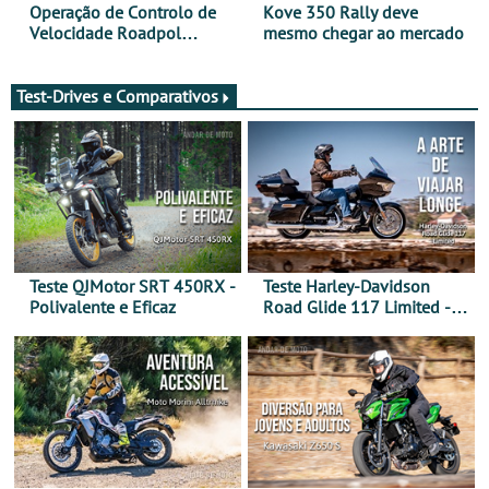
Operação de Controlo de
Kove 350 Rally deve
Velocidade Roadpol
mesmo chegar ao mercado
decorre até 9 de agosto
Test-Drives e Comparativos
Teste QJMotor SRT 450RX -
Teste Harley-Davidson
Polivalente e Eficaz
Road Glide 117 Limited - A
Arte de Viajar Longe