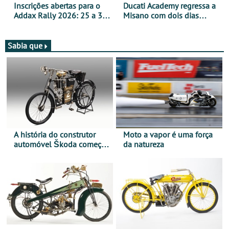
Inscrições abertas para o
Ducati Academy regressa a
Addax Rally 2026: 25 a 30
Misano com dois dias
de outubro - Proposta de
dedicados à condução em
participação com o Team
circuito - Dias 22 e 23 de
Bianchi Prata
setembro, no Misano World
Sabia que
Circuit
A história do construtor
Moto a vapor é uma força
automóvel Škoda começou
da natureza
há mais de 120 anos nas
duas rodas!