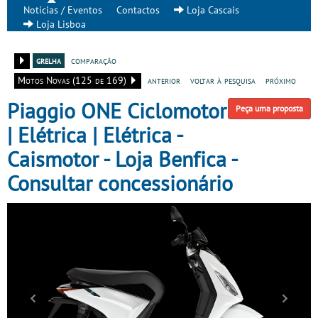
Notícias / Eventos
Contactos
Loja Cascais
Loja Lisboa
grelha
comparação
Motos Novas (125 de 169)
anterior
voltar à pesquisa
próximo
Piaggio ONE Ciclomotor
Peça uma proposta
| Elétrica | Elétrica -
Caismotor - Loja Benfica -
Consultar concessionário