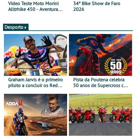
Vídeo Teste Moto Morini
34º Bike Show de Faro
Alltrhike 450 - Aventura
2026
Acessível
Desporto
Graham Jarvis é o primeiro
Pista da Poutena celebra
piloto a concluir os Red
50 anos de Supercross com
Bull Romaniacs numa
jornada dupla, dias 1 e 2
moto elétrica
de agosto