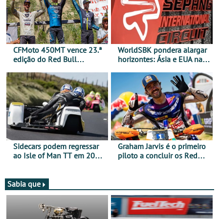
CFMoto 450MT vence 23.ª
WorldSBK pondera alargar
edição do Red Bull
horizontes: Ásia e EUA na
Romaniacs nas 3
mira para 2027
Categorias Adventure -
Vitória na Ultimate, Core e
Lite
Sidecars podem regressar
Graham Jarvis é o primeiro
ao Isle of Man TT em 2027
piloto a concluir os Red
após revisão de segurança
Bull Romaniacs numa
moto elétrica
Sabia que