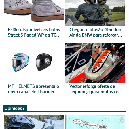
Estão disponíveis as botas
Chegou o blusão Glandon
Street 3 Faded WP da TCX
Air da BMW para reforçar
para utilização durante
oferta de equipamento de
todo o ano
verão
MT HELMETS apresenta o
Vector reforça oferta de
novo capacete Thunder 4 R
segurança para motos com
SV
nova gama de cadeados
JawX
Opiniões