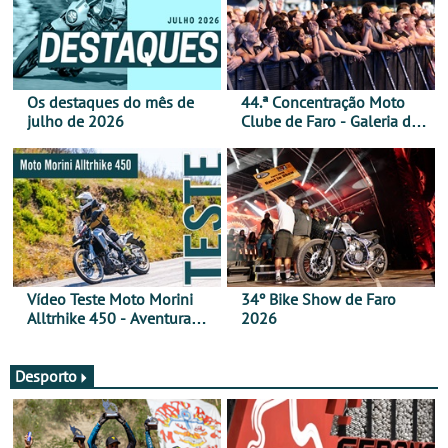
Os destaques do mês de
44.ª Concentração Moto
julho de 2026
Clube de Faro - Galeria de
fotos (sábado)
Vídeo Teste Moto Morini
34º Bike Show de Faro
Alltrhike 450 - Aventura
2026
Acessível
Desporto