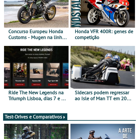
Concurso Europeu Honda
Honda VFR 400R: genes de
Customs - Mugen na linha
competição
da frente, vote nela para
ganhar
Ride The New Legends na
Sidecars podem regressar
Triumph Lisboa, dias 7 e 8
ao Isle of Man TT em 2027
de agosto
após revisão de segurança
Test-Drives e Comparativos