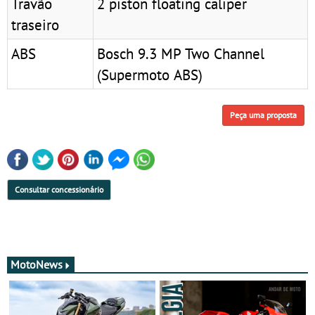
Travão
2 piston floating caliper
traseiro
ABS
Bosch 9.3 MP Two Channel
(Supermoto ABS)
Peça uma proposta
Consultar concessionário
MotoNews