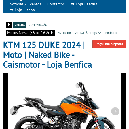
Notícias / Eventos
Contactos
Loja Cascais
Loja Lisboa
grelha
comparação
Motos Novas (55 de 169)
anterior
voltar à pesquisa
próximo
KTM 125 DUKE 2024 |
Peça uma proposta
Moto | Naked Bike -
Caismotor - Loja Benfica