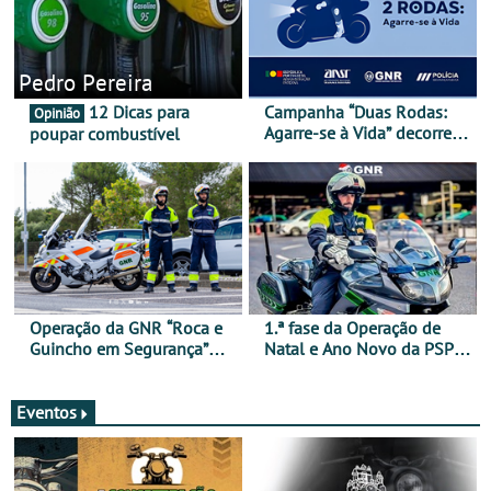
Pedro Pereira
12 Dicas para
Campanha “Duas Rodas:
Opinião
Agarre-se à Vida” decorre
poupar combustível
de 17 a 23 de março
Operação da GNR “Roca e
1.ª fase da Operação de
Guincho em Segurança”
Natal e Ano Novo da PSP e
com resultados que
GNR menos trágica
merecem reflexão
Eventos