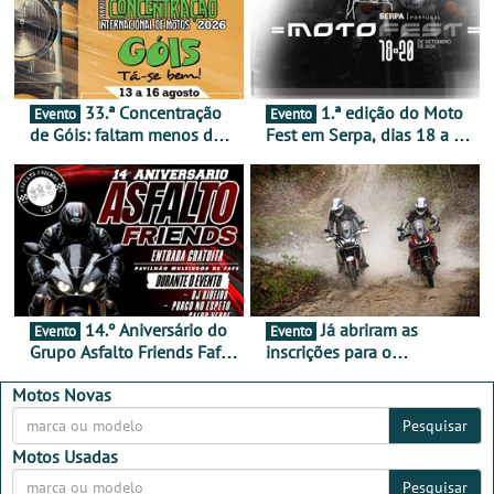
33.ª Concentração
1.ª edição do Moto
Evento
Evento
de Góis: faltam menos de
Fest em Serpa, dias 18 a 20
duas semanas! - De 13 a
de setembro - A cultura das
16 de agosto
duas rodas invade o Baixo
Alentejo
14.º Aniversário do
Já abriram as
Evento
Evento
Grupo Asfalto Friends Fafe,
inscrições para o
dia 26 de setembro de
MotorBeach Rally Raid
2026
2026
Motos Novas
Pesquisar
Motos Usadas
Pesquisar