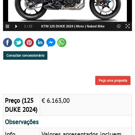
1
/
23
KTM 125 DUKE 2024 | Moto | Naked Bike
Consultar concessionário
Peça uma proposta
Preço (125
€ 6.163,00
DUKE 2024)
Observações
Info
Valores apresentados incluem