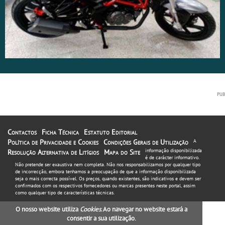
Contactos
Ficha Técnica
Estatuto Editorial
Política de Privacidade e Cookies
Condições Gerais de Utilização
A
informação disponibilizada
Resolução Alternativa de Litígios
Mapa do Site
é de carácter informativo.
Não pretende ser exaustiva nem completa. Não nos responsabilizamos por qualquer tipo
de incorrecção, embora tenhamos a preocupação de que a informação disponibilizada
seja o mais correcta possível. Os preços, quando existentes, são indicativos e devem ser
confirmados com os respectivos fornecedores ou marcas presentes neste portal, assim
como qualquer tipo de características técnicas.
O nosso website utiliza
Cookies
. Ao navegar no website estará a
consentir a sua utilização.