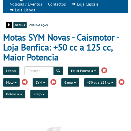
Notícias / Eventos
Contactos
Loja Cascais
Loja Lisboa
grelha
comparação
Motas SYM Novas - Caismotor -
Loja Benfica: +50 cc a 125 cc,
Maior Potencia
Limpar
Maior Potencia
Moto
SYM
Gama
+50 cc a 125 cc
Potência
Preço