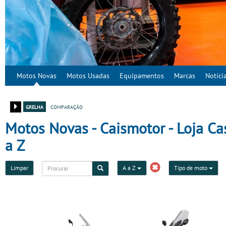
Motos Novas
Motos Usadas
Equipamentos
Marcas
Notíci
grelha
comparação
Motos Novas - Caismotor - Loja Casc
a Z
Limpar
A a Z
Tipo de moto