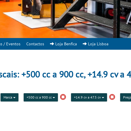
as / Eventos
Contactos
Loja Benfica
Loja Lisboa
ais: +500 cc a 900 cc, +14.9 cv a 47
Marca
+500 cc a 900 cc
+14.9 cv a 47.5 cv
Preç