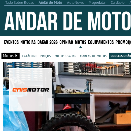
Tudo Sobre Rodas
Andar de Moto
AutoNews
Propedalar
Cardápio
EVENTOS
NOTÍCIAS
DAKAR 2026
OPINIÃO
MOTOS
EQUIPAMENTOS
PROMOÇ
Motos
catálogo e preços
motos usadas
marcas de motos
concessionár