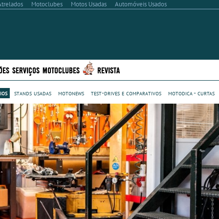
Atrelados
Motoclubes
Motos Usadas
Automóveis Usados
ÕES
SERVIÇOS
MOTOCLUBES
REVISTA
ios
stands usadas
motonews
test-drives e comparativos
motodica - curtas