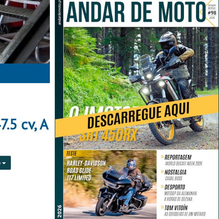
.5 cv, A
o