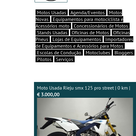
Motos Usadas
Agenda/Eventos
Motos
Novas
Equipamentos para motociclista e
Acessórios moto
Concessionários de Motos
Stands Usadas
Oficinas de Motos
Oficinas
Pneus
Lojas de Equipamentos
Importadores
de Equipamentos e Acessórios para Motos
Escolas de Condução
Motoclubes
Bloggers
Pilotos
Serviços
Moto Usada Rieju smx 125 pro street | 0 km |
€ 3.000,00