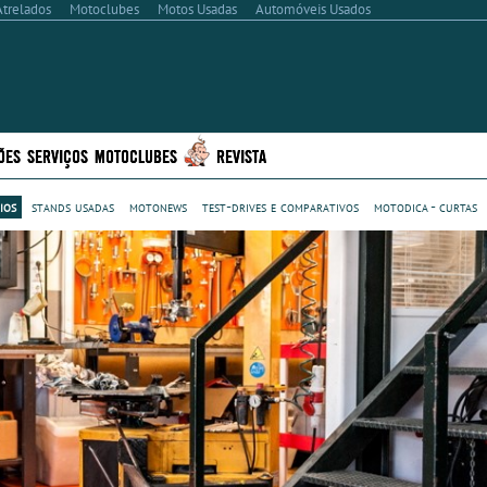
Atrelados
Motoclubes
Motos Usadas
Automóveis Usados
ÕES
SERVIÇOS
MOTOCLUBES
REVISTA
ios
stands usadas
motonews
test-drives e comparativos
motodica - curtas