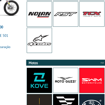
00
E 501
paração
Motos