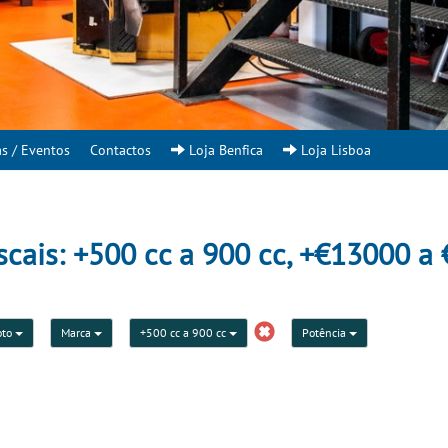
as / Eventos
Contactos
Loja Benfica
Loja Lisboa
scais: +500 cc a 900 cc, +€13000 a
oto
Marca
+500 cc a 900 cc
Potência