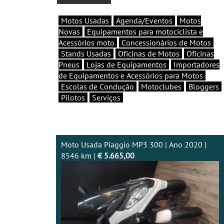
Motos Usadas
Agenda/Eventos
Motos
Novas
Equipamentos para motociclista e
Acessórios moto
Concessionários de Motos
Stands Usadas
Oficinas de Motos
Oficinas
Pneus
Lojas de Equipamentos
Importadores
de Equipamentos e Acessórios para Motos
Escolas de Condução
Motoclubes
Bloggers
Pilotos
Serviços
Moto Usada Piaggio MP3 300 | Ano 2020 |
8546 km |
€ 5.665,00