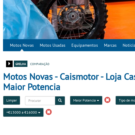
Motos Novas
Motos Usadas
Equipamentos
Marcas
Notíci
grelha
comparação
Motos Novas - Caismotor - Loja Ca
Maior Potencia
Limpar
Maior Potencia
Tipo de m
+€13000 a €16000