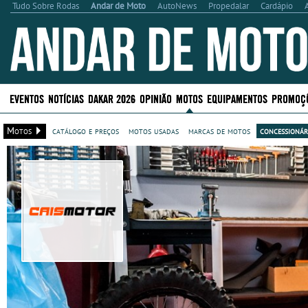
Tudo Sobre Rodas
Andar de Moto
AutoNews
Propedalar
Cardápio
EVENTOS
NOTÍCIAS
DAKAR 2026
OPINIÃO
MOTOS
EQUIPAMENTOS
PROMOÇ
Motos
catálogo e preços
motos usadas
marcas de motos
concessionár