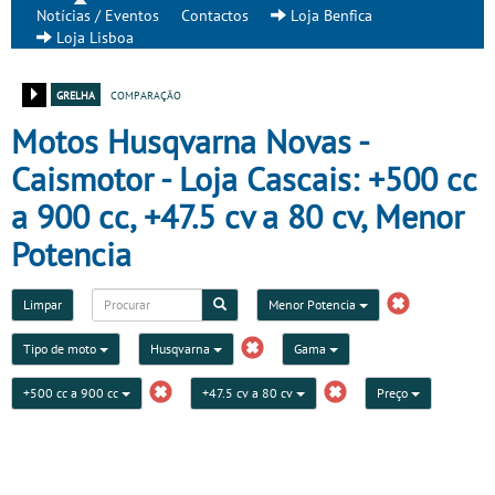
Notícias / Eventos
Contactos
Loja Benfica
Loja Lisboa
grelha
comparação
Motos Husqvarna Novas -
Caismotor - Loja Cascais: +500 cc
a 900 cc, +47.5 cv a 80 cv, Menor
Potencia
Limpar
Menor Potencia
Tipo de moto
Husqvarna
Gama
+500 cc a 900 cc
+47.5 cv a 80 cv
Preço