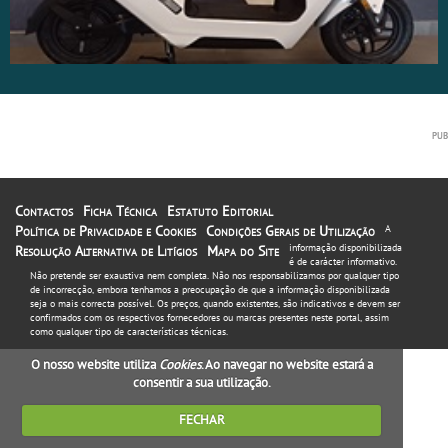
Contactos
Ficha Técnica
Estatuto Editorial
Política de Privacidade e Cookies
Condições Gerais de Utilização
A
informação disponibilizada
Resolução Alternativa de Litígios
Mapa do Site
é de carácter informativo.
Não pretende ser exaustiva nem completa. Não nos responsabilizamos por qualquer tipo
de incorrecção, embora tenhamos a preocupação de que a informação disponibilizada
seja o mais correcta possível. Os preços, quando existentes, são indicativos e devem ser
confirmados com os respectivos fornecedores ou marcas presentes neste portal, assim
como qualquer tipo de características técnicas.
O nosso website utiliza
Cookies
. Ao navegar no website estará a
consentir a sua utilização.
FECHAR