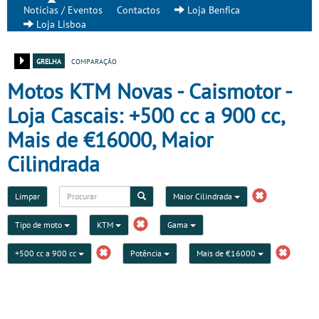
Notícias / Eventos
Contactos
Loja Benfica
Loja Lisboa
grelha
comparação
Motos KTM Novas - Caismotor -
Loja Cascais: +500 cc a 900 cc,
Mais de €16000, Maior
Cilindrada
Limpar
Maior Cilindrada
Tipo de moto
KTM
Gama
+500 cc a 900 cc
Potência
Mais de €16000