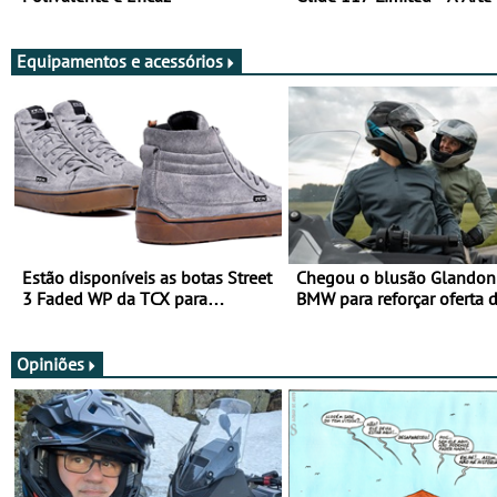
Viajar Longe
Equipamentos e acessórios
Estão disponíveis as botas Street
Chegou o blusão Glandon 
3 Faded WP da TCX para
BMW para reforçar oferta 
utilização durante todo o ano
equipamento de verão
Opiniões