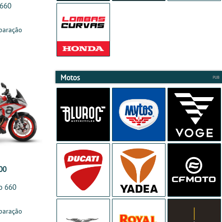
 660
paração
Motos
00
no 660
paração