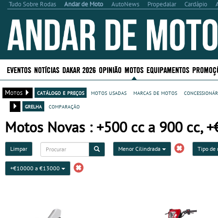
Tudo Sobre Rodas
Andar de Moto
AutoNews
Propedalar
Cardápio
EVENTOS
NOTÍCIAS
DAKAR 2026
OPINIÃO
MOTOS
EQUIPAMENTOS
PROMOÇ
Motos
catálogo e preços
motos usadas
marcas de motos
concessionár
grelha
comparação
Motos Novas : +500 cc a 900 cc, 
Limpar
Menor Cilindrada
Tipo de
+€10000 a €13000