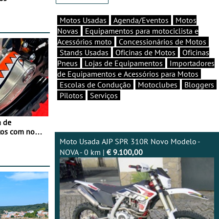
Motos Usadas
Agenda/Eventos
Motos
Novas
Equipamentos para motociclista e
Acessórios moto
Concessionários de Motos
Stands Usadas
Oficinas de Motos
Oficinas
Pneus
Lojas de Equipamentos
Importadores
de Equipamentos e Acessórios para Motos
Escolas de Condução
Motoclubes
Bloggers
Pilotos
Serviços
a de
tos com nova
 JawX
Moto Usada AJP SPR 310R Novo Modelo -
NOVA - 0 km |
€ 9.100,00