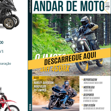
00
V3
paração