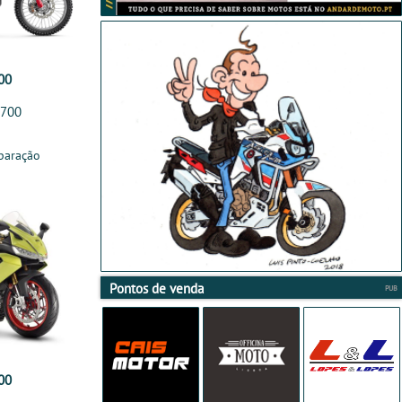
00
 700
paração
Pontos de venda
00