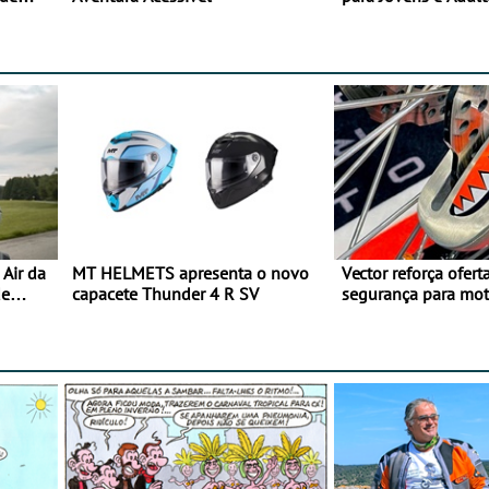
Air da
MT HELMETS apresenta o novo
Vector reforça ofert
de
capacete Thunder 4 R SV
segurança para mo
gama de cadeados