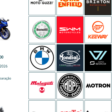
00
 2026
paração