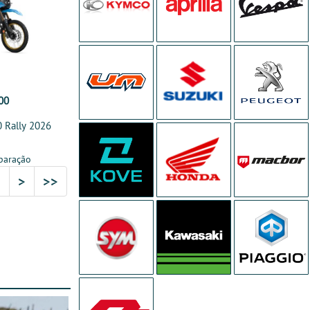
00
 Rally 2026
paração
3
>
>>