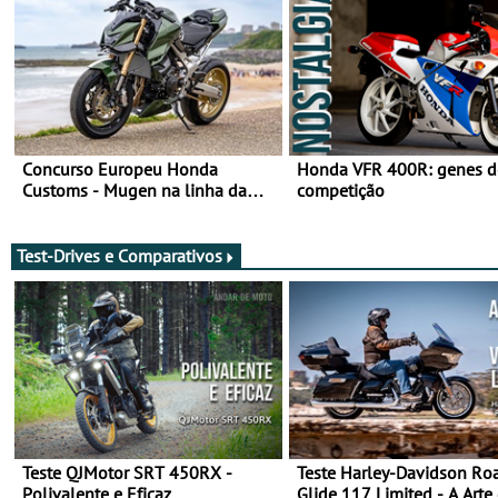
Concurso Europeu Honda
Honda VFR 400R: genes d
Customs - Mugen na linha da
competição
frente, vote nela para ganhar
Test-Drives e Comparativos
Teste QJMotor SRT 450RX -
Teste Harley-Davidson Ro
Polivalente e Eficaz
Glide 117 Limited - A Arte