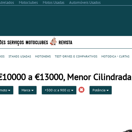
Atrelados
Motoclubes
Motos Usadas
Automóveis Usados
ÕES
SERVIÇOS
MOTOCLUBES
REVISTA
ios
stands usadas
motonews
test-drives e comparativos
motodica - curtas
+€10000 a €13000, Menor Cilindrada
 moto
Marca
+500 cc a 900 cc
Potência