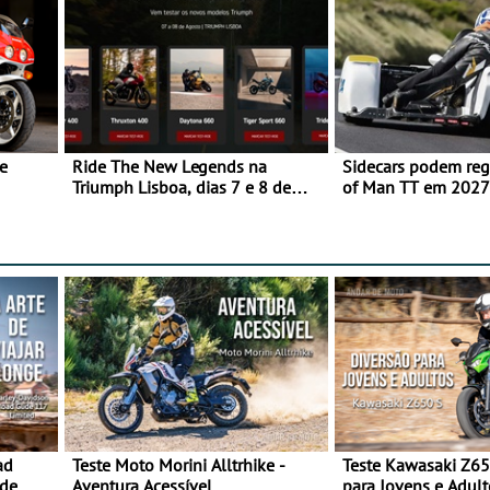
e
Ride The New Legends na
Sidecars podem regr
Triumph Lisboa, dias 7 e 8 de
of Man TT em 2027 
agosto
de segurança
ad
Teste Moto Morini Alltrhike -
Teste Kawasaki Z65
 de
Aventura Acessível
para Jovens e Adult