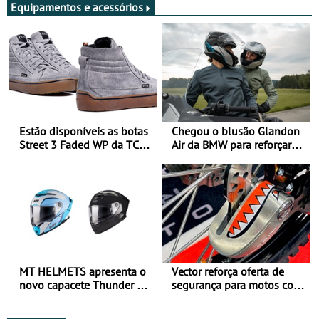
Equipamentos e acessórios
Estão disponíveis as botas
Chegou o blusão Glandon
Street 3 Faded WP da TCX
Air da BMW para reforçar
para utilização durante
oferta de equipamento de
todo o ano
verão
MT HELMETS apresenta o
Vector reforça oferta de
novo capacete Thunder 4 R
segurança para motos com
SV
nova gama de cadeados
JawX