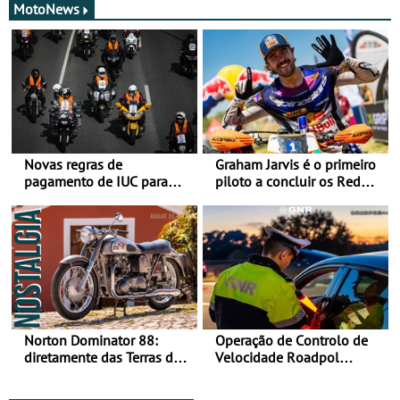
MotoNews
Novas regras de
Graham Jarvis é o primeiro
pagamento de IUC para
piloto a concluir os Red
2028 - Com ano de
Bull Romaniacs numa
transição em 2027
moto elétrica
Norton Dominator 88:
Operação de Controlo de
diretamente das Terras de
Velocidade Roadpol
Sua Majestade
decorre até 9 de agosto