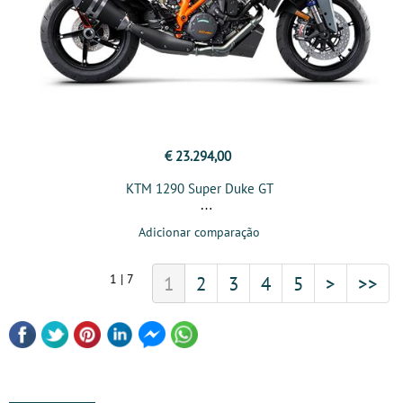
€ 23.294,00
KTM 1290 Super Duke GT
Adicionar comparação
1 | 7
1
2
3
4
5
>
>>