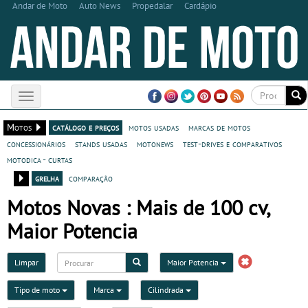
Andar de Moto
Auto News
Propedalar
Cardápio
Toggle
navigation
Motos
catálogo e preços
motos usadas
marcas de motos
concessionários
stands usadas
motonews
test-drives e comparativos
motodica - curtas
grelha
comparação
Motos Novas : Mais de 100 cv,
Maior Potencia
Limpar
Maior Potencia
Tipo de moto
Marca
Cilindrada