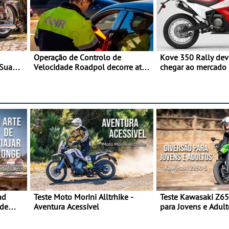
Operação de Controlo de
Kove 350 Rally de
 Sua
Velocidade Roadpol decorre até
chegar ao mercado
9 de agosto
ad
Teste Moto Morini Alltrhike -
Teste Kawasaki Z65
 de
Aventura Acessível
para Jovens e Adult