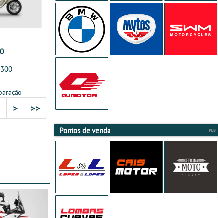
00
 300
paração
5
>
>>
Pontos de venda