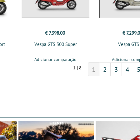
€ 7.398,00
€ 7.299,
ort
Vespa GTS 300 Super
Vespa GTS
Adicionar comparação
Adicionar com
1 | 8
1
2
3
4