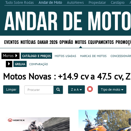
Tudo Sobre Rodas
Andar de Moto
AutoNews
Propedalar
Cardápio
EVENTOS
NOTÍCIAS
DAKAR 2026
OPINIÃO
MOTOS
EQUIPAMENTOS
PROMOÇ
Motos
catálogo e preços
motos usadas
marcas de motos
concessionár
grelha
comparação
Motos Novas : +14.9 cv a 47.5 cv, Z
Limpar
Z a A
Tipo de moto