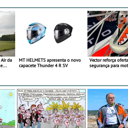
Air da
MT HELMETS apresenta o novo
Vector reforça ofert
de
capacete Thunder 4 R SV
segurança para mo
gama de cadeados