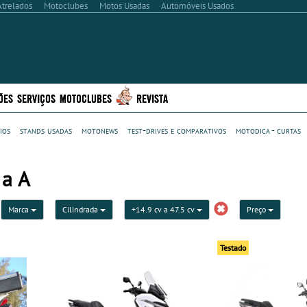
Atrelados
Motoclubes
Motos Usadas
Automóveis Usados
ÕES
SERVIÇOS
MOTOCLUBES
REVISTA
ios
stands usadas
motonews
test-drives e comparativos
motodica - curtas
 a A
Marca
Cilindrada
+14.9 cv a 47.5 cv
Preço
Testado