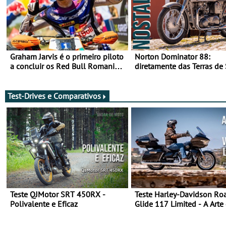
Graham Jarvis é o primeiro piloto
Norton Dominator 88:
a concluir os Red Bull Romaniacs
diretamente das Terras de
numa moto elétrica
Majestade
Test-Drives e Comparativos
Teste QJMotor SRT 450RX -
Teste Harley-Davidson Ro
Polivalente e Eficaz
Glide 117 Limited - A Arte
Viajar Longe