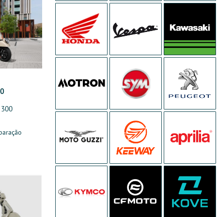
00
 300
paração