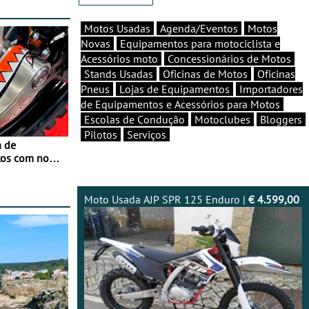
Motos Usadas
Agenda/Eventos
Motos
Novas
Equipamentos para motociclista e
Acessórios moto
Concessionários de Motos
Stands Usadas
Oficinas de Motos
Oficinas
Pneus
Lojas de Equipamentos
Importadores
de Equipamentos e Acessórios para Motos
Escolas de Condução
Motoclubes
Bloggers
Pilotos
Serviços
a de
tos com nova
 JawX
Moto Usada AJP SPR 125 Enduro |
€ 4.599,00