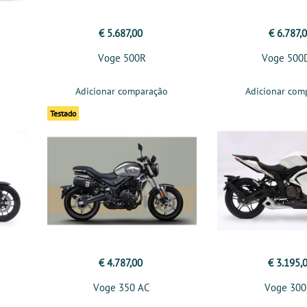
€ 5.687,00
€ 6.787,
Voge 500R
Voge 500
Adicionar comparação
Adicionar com
Testado
€ 4.787,00
€ 3.195,
Voge 350 AC
Voge 30