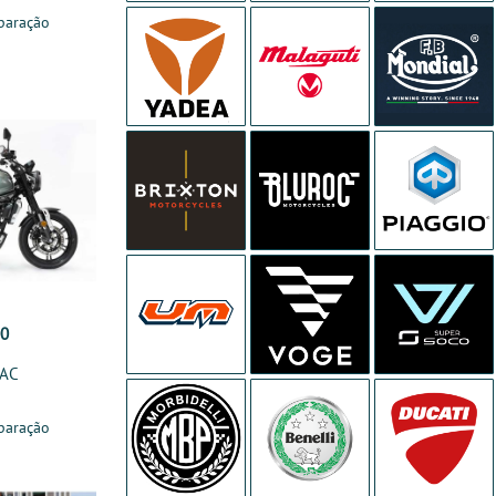
paração
00
0AC
paração