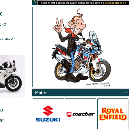
00
DSX
paração
Motos
00
0RR