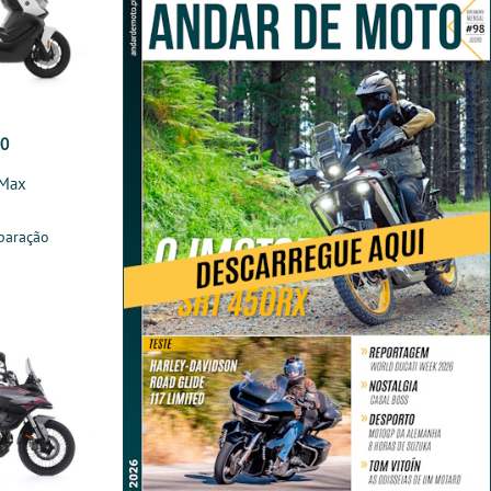
00
 Max
paração