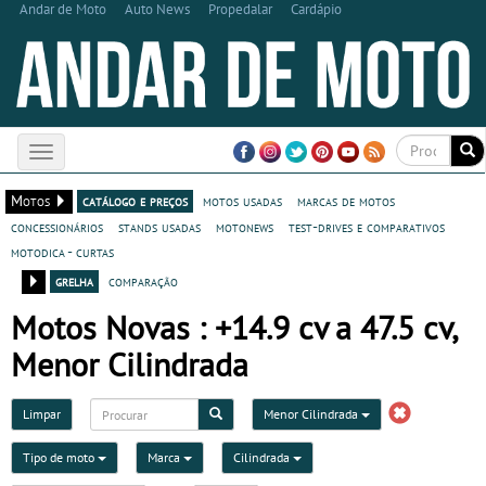
Andar de Moto
Auto News
Propedalar
Cardápio
Toggle
navigation
Motos
catálogo e preços
motos usadas
marcas de motos
concessionários
stands usadas
motonews
test-drives e comparativos
motodica - curtas
grelha
comparação
Motos Novas : +14.9 cv a 47.5 cv,
Menor Cilindrada
Limpar
Menor Cilindrada
Tipo de moto
Marca
Cilindrada