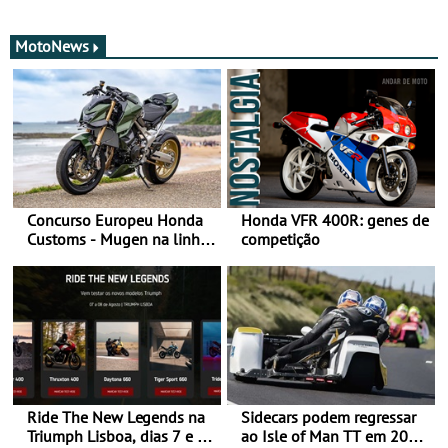
MotoNews
Concurso Europeu Honda
Honda VFR 400R: genes de
Customs - Mugen na linha
competição
da frente, vote nela para
ganhar
Ride The New Legends na
Sidecars podem regressar
Triumph Lisboa, dias 7 e 8
ao Isle of Man TT em 2027