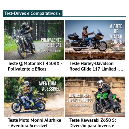
de agosto
após revisão de segurança
Test-Drives e Comparativos
Teste QJMotor SRT 450RX -
Teste Harley-Davidson
Polivalente e Eficaz
Road Glide 117 Limited - A
Arte de Viajar Longe
Teste Moto Morini Alltrhike
Teste Kawasaki Z650 S:
- Aventura Acessível
Diversão para Jovens e