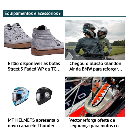
Adultos
Equipamentos e acessórios
Estão disponíveis as botas
Chegou o blusão Glandon
Street 3 Faded WP da TCX
Air da BMW para reforçar
para utilização durante
oferta de equipamento de
todo o ano
verão
MT HELMETS apresenta o
Vector reforça oferta de
novo capacete Thunder 4 R
segurança para motos com