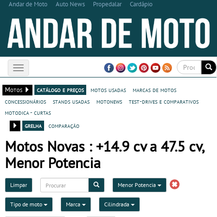
Andar de Moto
Auto News
Propedalar
Cardápio
Toggle
navigation
Motos
catálogo e preços
motos usadas
marcas de motos
concessionários
stands usadas
motonews
test-drives e comparativos
motodica - curtas
grelha
comparação
Motos Novas : +14.9 cv a 47.5 cv,
Menor Potencia
Limpar
Menor Potencia
Tipo de moto
Marca
Cilindrada