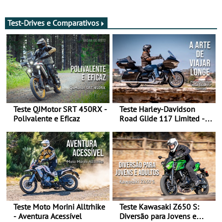
de agosto
após revisão de segurança
Test-Drives e Comparativos
Teste QJMotor SRT 450RX -
Teste Harley-Davidson
Polivalente e Eficaz
Road Glide 117 Limited - A
Arte de Viajar Longe
Teste Moto Morini Alltrhike
Teste Kawasaki Z650 S:
- Aventura Acessível
Diversão para Jovens e