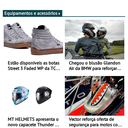
Adultos
Equipamentos e acessórios
Estão disponíveis as botas
Chegou o blusão Glandon
Street 3 Faded WP da TCX
Air da BMW para reforçar
para utilização durante
oferta de equipamento de
todo o ano
verão
MT HELMETS apresenta o
Vector reforça oferta de
novo capacete Thunder 4 R
segurança para motos com