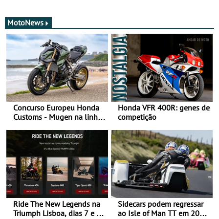
MotoNews
Concurso Europeu Honda
Honda VFR 400R: genes de
Customs - Mugen na linha
competição
da frente, vote nela para
ganhar
Ride The New Legends na
Sidecars podem regressar
Triumph Lisboa, dias 7 e 8
ao Isle of Man TT em 2027