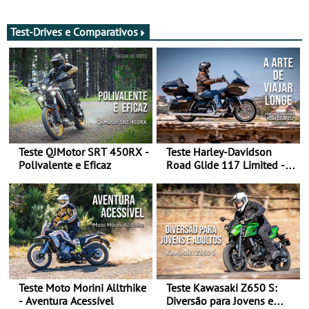
após revisão de segurança
2028 - Com ano de
transição em 2027
Test-Drives e Comparativos
Teste QJMotor SRT 450RX -
Teste Harley-Davidson
Polivalente e Eficaz
Road Glide 117 Limited - A
Arte de Viajar Longe
Teste Moto Morini Alltrhike
Teste Kawasaki Z650 S:
- Aventura Acessível
Diversão para Jovens e