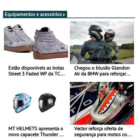
Adultos
Equipamentos e acessórios
Estão disponíveis as botas
Chegou o blusão Glandon
Street 3 Faded WP da TCX
Air da BMW para reforçar
para utilização durante
oferta de equipamento de
todo o ano
verão
MT HELMETS apresenta o
Vector reforça oferta de
novo capacete Thunder 4 R
segurança para motos com