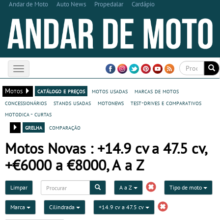
Andar de Moto
Auto News
Propedalar
Cardápio
Toggle
navigation
Motos
catálogo e preços
motos usadas
marcas de motos
concessionários
stands usadas
motonews
test-drives e comparativos
motodica - curtas
grelha
comparação
Motos Novas : +14.9 cv a 47.5 cv,
+€6000 a €8000, A a Z
Limpar
A a Z
Tipo de moto
Marca
Cilindrada
+14.9 cv a 47.5 cv