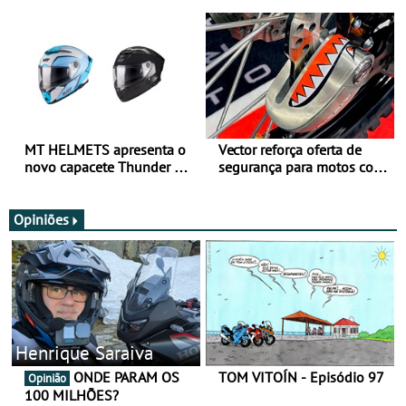
para utilização durante
oferta de equipamento de
todo o ano
verão
MT HELMETS apresenta o
Vector reforça oferta de
novo capacete Thunder 4 R
segurança para motos com
SV
nova gama de cadeados
JawX
Opiniões
Henrique Saraiva
ONDE PARAM OS
TOM VITOÍN - Episódio 97
Opinião
100 MILHÕES?