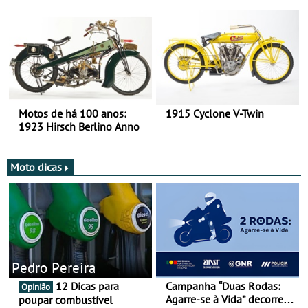
há mais de 120 anos nas
duas rodas!
Motos de há 100 anos:
1915 Cyclone V-Twin
1923 Hirsch Berlino Anno
Moto dicas
Pedro Pereira
12 Dicas para
Campanha “Duas Rodas:
Opinião
Agarre-se à Vida” decorre
poupar combustível