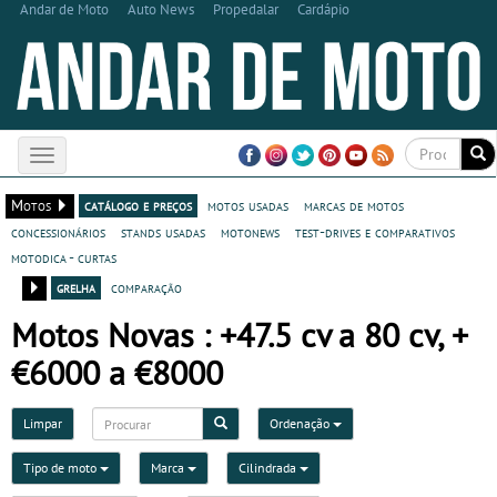
Andar de Moto
Auto News
Propedalar
Cardápio
Toggle
navigation
Motos
catálogo e preços
motos usadas
marcas de motos
concessionários
stands usadas
motonews
test-drives e comparativos
motodica - curtas
grelha
comparação
Motos Novas : +47.5 cv a 80 cv, +
€6000 a €8000
Limpar
Ordenação
Tipo de moto
Marca
Cilindrada