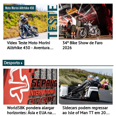
fotos (sábado)
Vídeo Teste Moto Morini
34º Bike Show de Faro
Alltrhike 450 - Aventura
2026
Acessível
Desporto
WorldSBK pondera alargar
Sidecars podem regressar
horizontes: Ásia e EUA na
ao Isle of Man TT em 2027