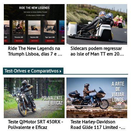
da frente, vote nela para
ganhar
Ride The New Legends na
Sidecars podem regressar
Triumph Lisboa, dias 7 e 8
ao Isle of Man TT em 2027
de agosto
após revisão de segurança
Test-Drives e Comparativos
Teste QJMotor SRT 450RX -
Teste Harley-Davidson
Polivalente e Eficaz
Road Glide 117 Limited - A