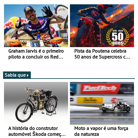
mira para 2027
após revisão de segurança
Graham Jarvis é o primeiro
Pista da Poutena celebra
piloto a concluir os Red
50 anos de Supercross com
Bull Romaniacs numa
jornada dupla, dias 1 e 2
moto elétrica
de agosto
Sabia que
A história do construtor
Moto a vapor é uma força
automóvel Škoda começou
da natureza