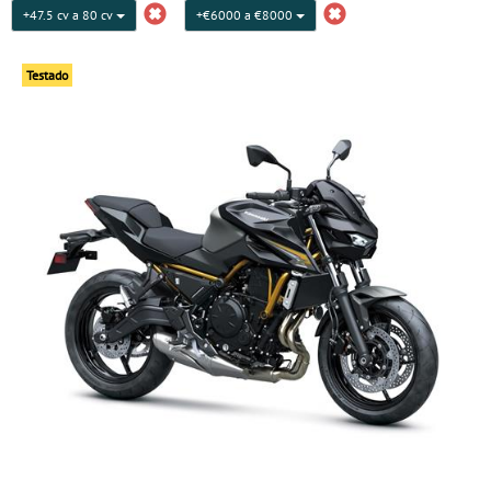
+47.5 cv a 80 cv
+€6000 a €8000
Testado