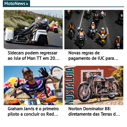
MotoNews
Sidecars podem regressar
Novas regras de
ao Isle of Man TT em 2027
pagamento de IUC para
após revisão de segurança
2028 - Com ano de
transição em 2027
Graham Jarvis é o primeiro
Norton Dominator 88:
piloto a concluir os Red
diretamente das Terras de
Bull Romaniacs numa
Sua Majestade
moto elétrica