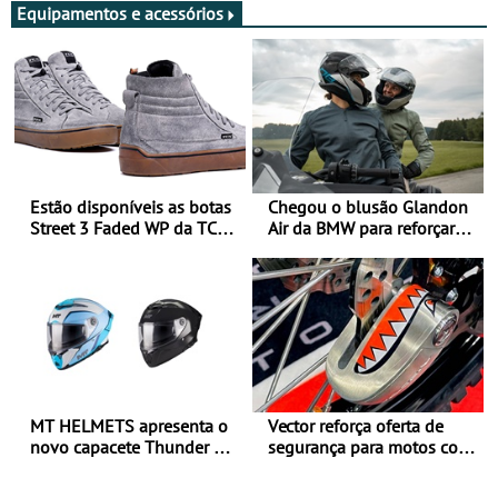
Equipamentos e acessórios
Estão disponíveis as botas
Chegou o blusão Glandon
Street 3 Faded WP da TCX
Air da BMW para reforçar
para utilização durante
oferta de equipamento de
todo o ano
verão
MT HELMETS apresenta o
Vector reforça oferta de
novo capacete Thunder 4 R
segurança para motos com
SV
nova gama de cadeados
JawX