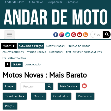
Andar de Moto
Auto News
Propedalar
Cardápio
Toggle
navigation
Motos
catálogo e preços
motos usadas
marcas de motos
concessionários
stands usadas
motonews
test-drives e comparativos
motodica - curtas
grelha
comparação
Motos Novas : Mais Barato
Limpar
Mais Barato
Tipo de moto
Marca
Cilindrada
Potência
Preço