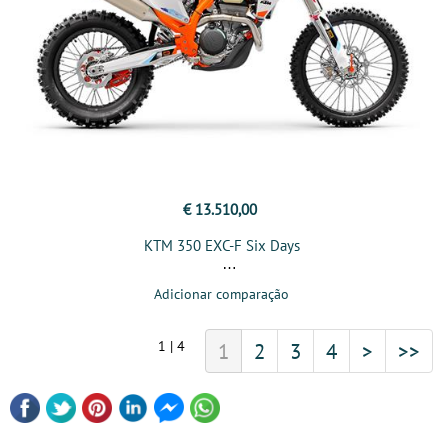
€ 13.510,00
KTM 350 EXC-F Six Days
Adicionar comparação
1 | 4
1
2
3
4
>
>>