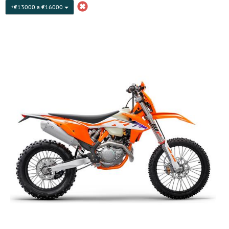
+€13000 a €16000