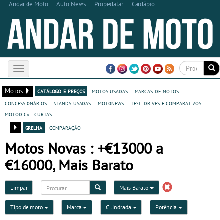
Andar de Moto
Auto News
Propedalar
Cardápio
Toggle
navigation
Motos
catálogo e preços
motos usadas
marcas de motos
concessionários
stands usadas
motonews
test-drives e comparativos
motodica - curtas
grelha
comparação
Motos Novas : +€13000 a
€16000, Mais Barato
Limpar
Mais Barato
Tipo de moto
Marca
Cilindrada
Potência