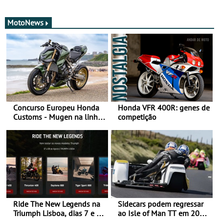
MotoNews
Concurso Europeu Honda
Honda VFR 400R: genes de
Customs - Mugen na linha
competição
da frente, vote nela para
ganhar
Ride The New Legends na
Sidecars podem regressar
Triumph Lisboa, dias 7 e 8
ao Isle of Man TT em 2027