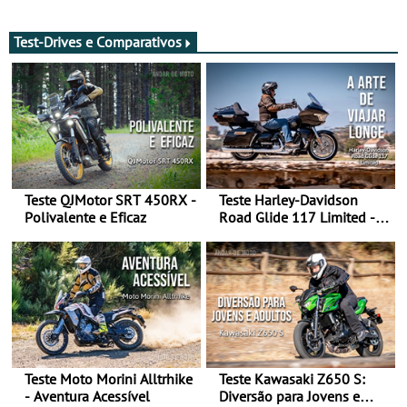
de agosto
após revisão de segurança
Test-Drives e Comparativos
Teste QJMotor SRT 450RX -
Teste Harley-Davidson
Polivalente e Eficaz
Road Glide 117 Limited - A
Arte de Viajar Longe
Teste Moto Morini Alltrhike
Teste Kawasaki Z650 S:
- Aventura Acessível
Diversão para Jovens e