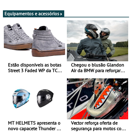
Adultos
Equipamentos e acessórios
Estão disponíveis as botas
Chegou o blusão Glandon
Street 3 Faded WP da TCX
Air da BMW para reforçar
para utilização durante
oferta de equipamento de
todo o ano
verão
MT HELMETS apresenta o
Vector reforça oferta de
novo capacete Thunder 4 R
segurança para motos com