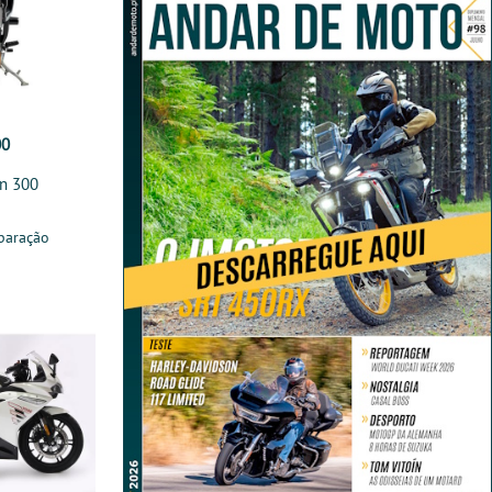
00
n 300
paração