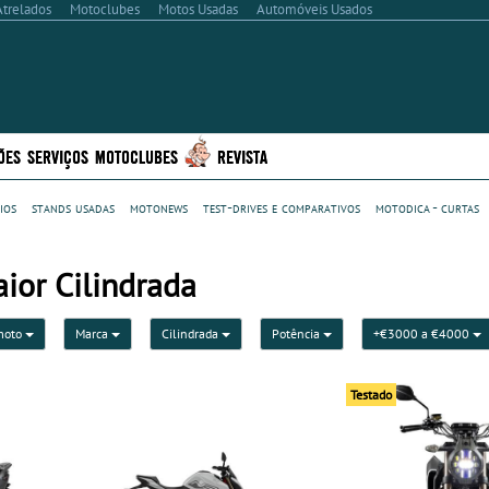
Atrelados
Motoclubes
Motos Usadas
Automóveis Usados
ÕES
SERVIÇOS
MOTOCLUBES
REVISTA
ios
stands usadas
motonews
test-drives e comparativos
motodica - curtas
ior Cilindrada
moto
Marca
Cilindrada
Potência
+€3000 a €4000
Testado