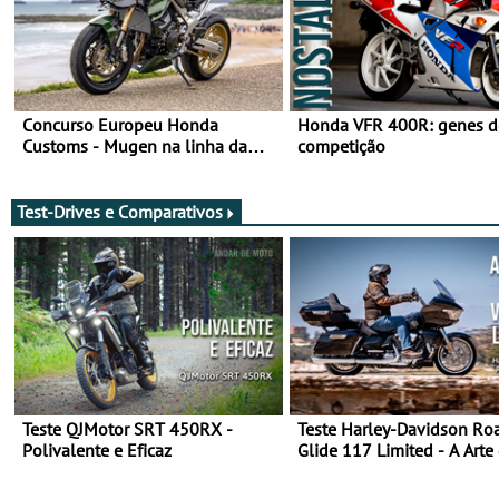
Concurso Europeu Honda
Honda VFR 400R: genes d
Customs - Mugen na linha da
competição
frente, vote nela para ganhar
Test-Drives e Comparativos
Teste QJMotor SRT 450RX -
Teste Harley-Davidson Ro
Polivalente e Eficaz
Glide 117 Limited - A Arte
Viajar Longe