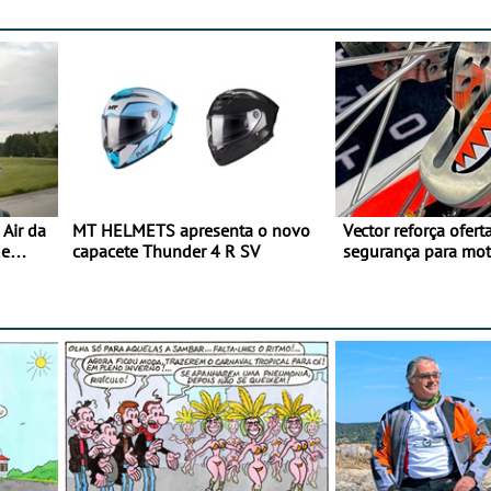
Air da
MT HELMETS apresenta o novo
Vector reforça ofert
de
capacete Thunder 4 R SV
segurança para mo
gama de cadeados