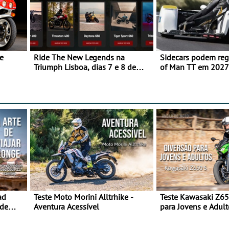
e
Ride The New Legends na
Sidecars podem regr
Triumph Lisboa, dias 7 e 8 de
of Man TT em 2027 
agosto
de segurança
ad
Teste Moto Morini Alltrhike -
Teste Kawasaki Z65
 de
Aventura Acessível
para Jovens e Adult