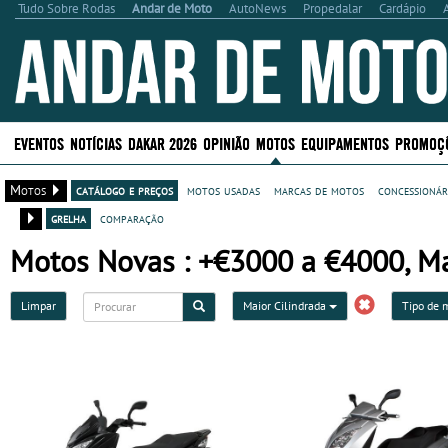
Tudo Sobre Rodas
Andar de Moto
AutoNews
Propedalar
Cardápio
EVENTOS
NOTÍCIAS
DAKAR 2026
OPINIÃO
MOTOS
EQUIPAMENTOS
PROMOÇ
Motos
catálogo e preços
motos usadas
marcas de motos
concessionár
grelha
comparação
Motos Novas : +€3000 a €4000, Ma
Limpar
Maior Cilindrada
Tipo de 