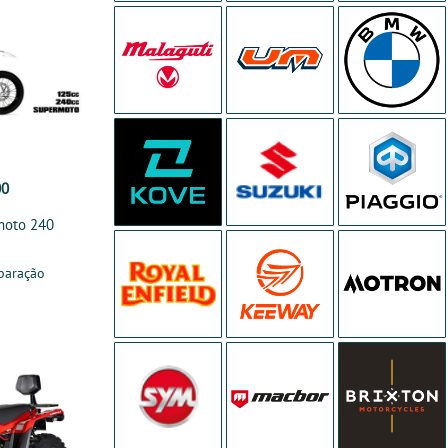
00
moto 240
paração