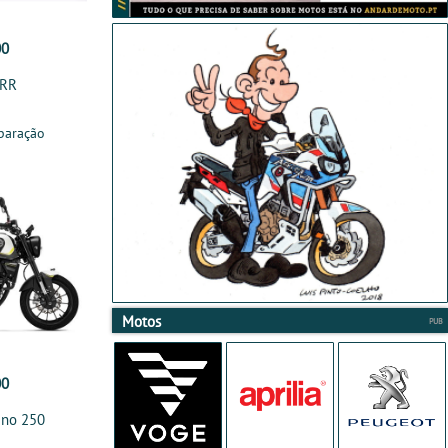
00
0RR
paração
Motos
00
ino 250