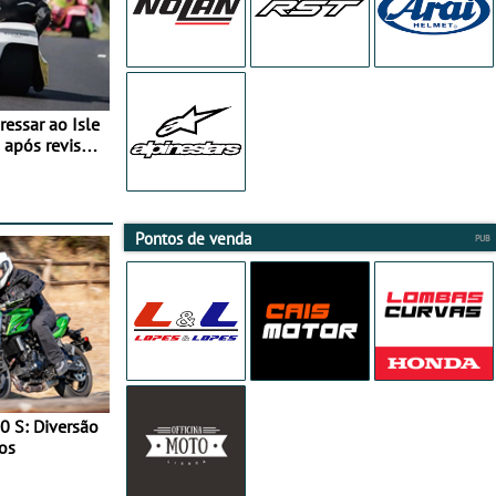
essar ao Isle
após revisão
Pontos de venda
0 S: Diversão
os