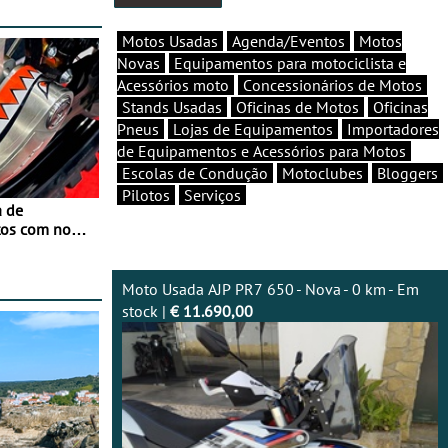
Motos Usadas
Agenda/Eventos
Motos
Novas
Equipamentos para motociclista e
Acessórios moto
Concessionários de Motos
Stands Usadas
Oficinas de Motos
Oficinas
Pneus
Lojas de Equipamentos
Importadores
de Equipamentos e Acessórios para Motos
Escolas de Condução
Motoclubes
Bloggers
Pilotos
Serviços
a de
tos com nova
 JawX
Moto Usada AJP PR7 650 - Nova - 0 km - Em
stock |
€ 11.690,00