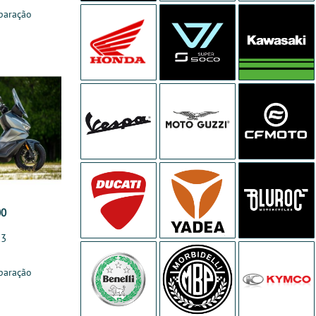
paração
00
R3
paração