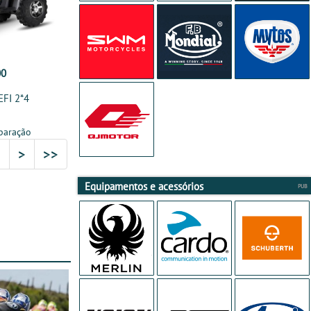
00
EFI 2*4
paração
5
>
>>
Equipamentos e acessórios