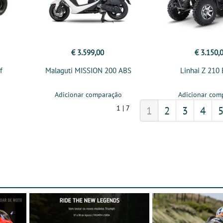
€ 3.599,00
€ 3.150,
f
Malaguti MISSION 200 ABS
Linhai Z 210 
Adicionar comparação
Adicionar com
1 | 7
1
2
3
4