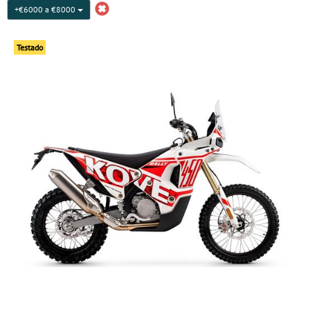
+€6000 a €8000
Testado