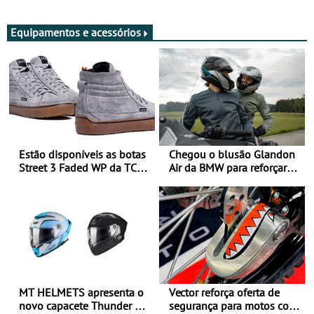
Adultos
Equipamentos e acessórios
Estão disponíveis as botas
Chegou o blusão Glandon
Street 3 Faded WP da TCX
Air da BMW para reforçar
para utilização durante
oferta de equipamento de
todo o ano
verão
MT HELMETS apresenta o
Vector reforça oferta de
novo capacete Thunder 4 R
segurança para motos com