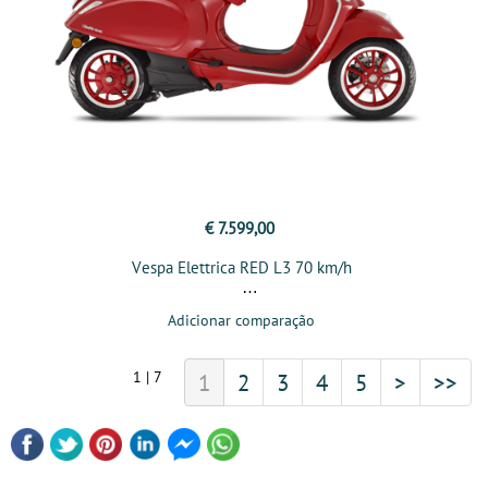
€ 7.599,00
Vespa Elettrica RED L3 70 km/h
Adicionar comparação
1 | 7
1
2
3
4
5
>
>>