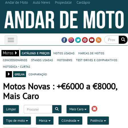
Andar de Moto
Auto News
Propedalar
Cardápio
Toggle
navigation
Motos
catálogo e preços
motos usadas
marcas de motos
concessionários
stands usadas
motonews
test-drives e comparativos
motodica - curtas
grelha
comparação
Motos Novas : +€6000 a €8000,
Mais Caro
Limpar
Mais Caro
Tipo de moto
Marca
Cilindrada
Potência