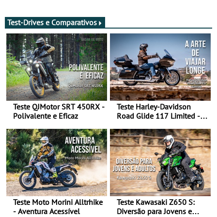
após revisão de segurança
2028 - Com ano de
transição em 2027
Test-Drives e Comparativos
Teste QJMotor SRT 450RX -
Teste Harley-Davidson
Polivalente e Eficaz
Road Glide 117 Limited - A
Arte de Viajar Longe
Teste Moto Morini Alltrhike
Teste Kawasaki Z650 S:
- Aventura Acessível
Diversão para Jovens e