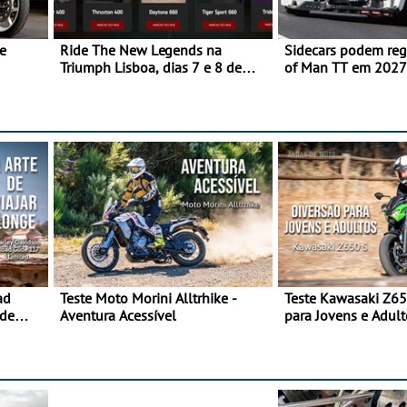
e
Ride The New Legends na
Sidecars podem regr
Triumph Lisboa, dias 7 e 8 de
of Man TT em 2027 
agosto
de segurança
ad
Teste Moto Morini Alltrhike -
Teste Kawasaki Z65
 de
Aventura Acessível
para Jovens e Adult