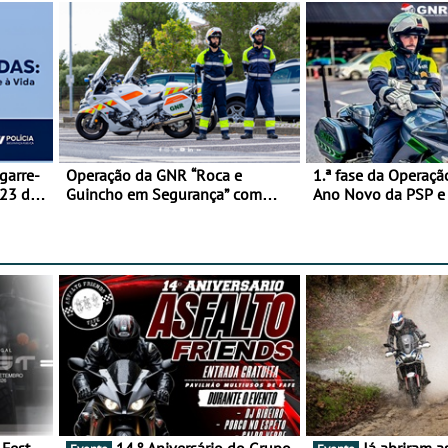
garre-
Operação da GNR “Roca e
1.ª fase da Operaçã
 23 de
Guincho em Segurança” com
Ano Novo da PSP 
resultados que merecem reflexão
trágica
14.º Aniversário do Grupo
Já abriram as inscrições