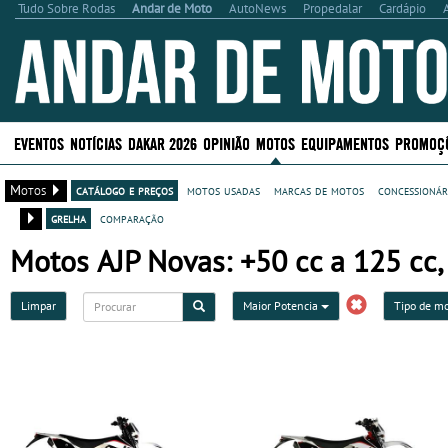
Tudo Sobre Rodas
Andar de Moto
AutoNews
Propedalar
Cardápio
EVENTOS
NOTÍCIAS
DAKAR 2026
OPINIÃO
MOTOS
EQUIPAMENTOS
PROMOÇ
Motos
catálogo e preços
motos usadas
marcas de motos
concessionár
grelha
comparação
Motos AJP Novas: +50 cc a 125 cc,
Limpar
Maior Potencia
Tipo de m