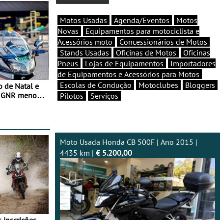
Motos Usadas
Agenda/Eventos
Motos
Novas
Equipamentos para motociclista e
Acessórios moto
Concessionários de Motos
Stands Usadas
Oficinas de Motos
Oficinas
Pneus
Lojas de Equipamentos
Importadores
de Equipamentos e Acessórios para Motos
Escolas de Condução
Motoclubes
Bloggers
o de Natal e
e GNR menos
Pilotos
Serviços
Moto Usada Honda CB 500F | Ano 2015 |
4435 km |
€ 5.200,00