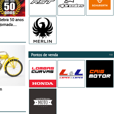
elebra 50 anos
jornada
e agosto
Pontos de venda
in