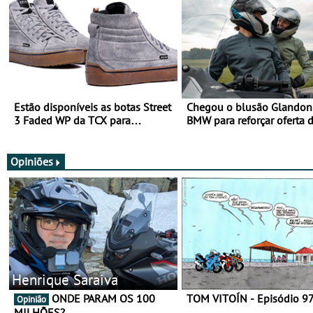
Estão disponíveis as botas Street
Chegou o blusão Glandon 
3 Faded WP da TCX para
BMW para reforçar oferta 
utilização durante todo o ano
equipamento de verão
Opiniões
Henrique Saraiva
ONDE PARAM OS 100
TOM VITOÍN - Episódio 9
Opinião
MILHÕES?