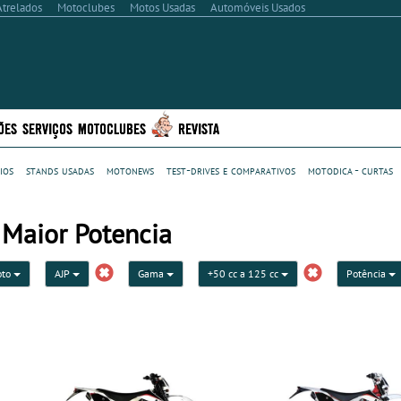
Atrelados
Motoclubes
Motos Usadas
Automóveis Usados
ÕES
SERVIÇOS
MOTOCLUBES
REVISTA
ios
stands usadas
motonews
test-drives e comparativos
motodica - curtas
 Maior Potencia
oto
AJP
Gama
+50 cc a 125 cc
Potência