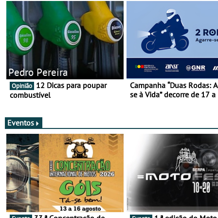
Pedro Pereira
12 Dicas para poupar
Campanha “Duas Rodas: A
Opinião
se à Vida” decorre de 17 a
combustível
março
Eventos
33.ª Concentração de
1.ª edição do Moto Fest