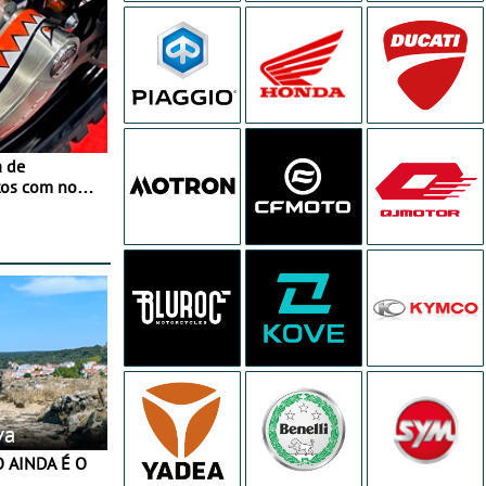
a de
tos com nova
 JawX
va