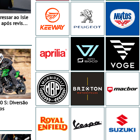
essar ao Isle
após revisão
0 S: Diversão
os