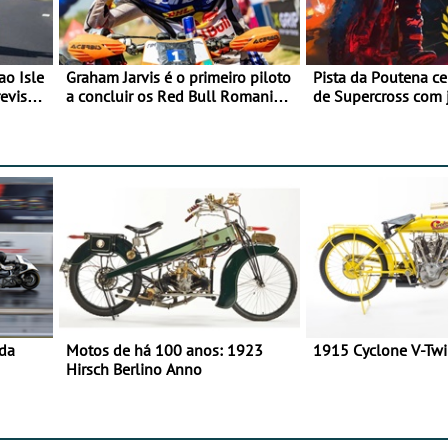
ao Isle
Graham Jarvis é o primeiro piloto
Pista da Poutena c
evisão
a concluir os Red Bull Romaniacs
de Supercross com 
numa moto elétrica
dupla, dias 1 e 2 d
 da
Motos de há 100 anos: 1923
1915 Cyclone V-Tw
Hirsch Berlino Anno