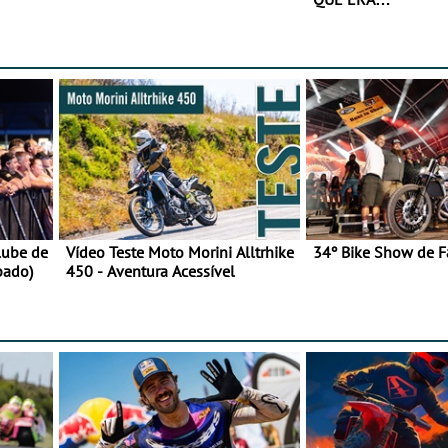
lube de
Vídeo Teste Moto Morini Alltrhike
34º Bike Show de F
bado)
450 - Aventura Acessível