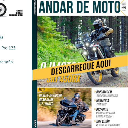
00
 Pro 125
paração