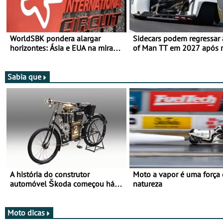
WorldSBK pondera alargar
Sidecars podem regressar 
horizontes: Ásia e EUA na mira
of Man TT em 2027 após r
para 2027
de segurança
Sabia que
A história do construtor
Moto a vapor é uma força
automóvel Škoda começou há
natureza
mais de 120 anos nas duas
rodas!
Moto dicas