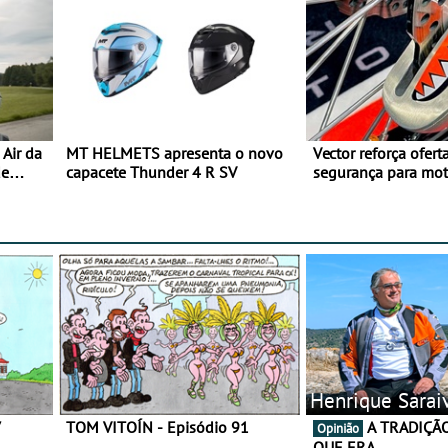
Air da
MT HELMETS apresenta o novo
Vector reforça ofert
de
capacete Thunder 4 R SV
segurança para mo
gama de cadeados
Henrique Sarai
7
TOM VITOÍN - Episódio 91
A TRADIÇÃO AINDA É O
Opinião
QUE ERA…