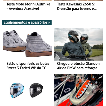
Teste Moto Morini Alltrhike
Teste Kawasaki Z650 S:
- Aventura Acessível
Diversão para Jovens e
Adultos
Equipamentos e acessórios
Estão disponíveis as botas
Chegou o blusão Glandon
Street 3 Faded WP da TCX
Air da BMW para reforçar
para utilização durante
oferta de equipamento de
todo o ano
verão