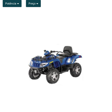
Potência
Preço