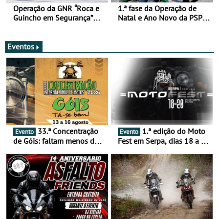
Operação da GNR “Roca e
1.ª fase da Operação de
Guincho em Segurança”
Natal e Ano Novo da PSP e
com resultados que
GNR menos trágica
merecem reflexão
Eventos
33.ª Concentração
1.ª edição do Moto
Evento
Evento
de Góis: faltam menos de
Fest em Serpa, dias 18 a 20
duas semanas! - De 13 a
de setembro - A cultura das
16 de agosto
duas rodas invade o Baixo
Alentejo