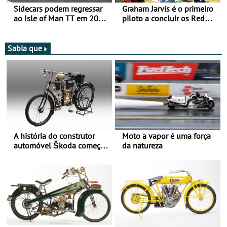
Sidecars podem regressar
Graham Jarvis é o primeiro
ao Isle of Man TT em 2027
piloto a concluir os Red
após revisão de segurança
Bull Romaniacs numa
moto elétrica
Sabia que
A história do construtor
Moto a vapor é uma força
automóvel Škoda começou
da natureza
há mais de 120 anos nas
duas rodas!