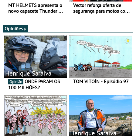
MT HELMETS apresenta o
Vector reforça oferta de
novo capacete Thunder 4 R
segurança para motos com
SV
nova gama de cadeados
JawX
Opiniões
Henrique Saraiva
ONDE PARAM OS
TOM VITOÍN - Episódio 97
Opinião
100 MILHÕES?
Henrique Saraiva