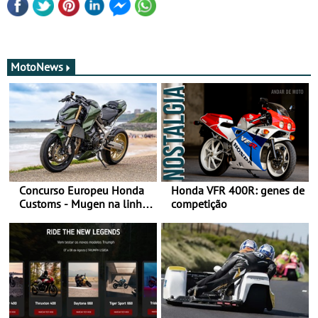
MotoNews
Concurso Europeu Honda
Honda VFR 400R: genes de
Customs - Mugen na linha
competição
da frente, vote nela para
ganhar