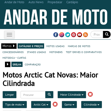
Andar de Moto
Auto News
Propedalar
Cardápio
Toggle
navigation
Motos
catálogo e preços
motos usadas
marcas de motos
concessionários
stands usadas
motonews
test-drives e comparativos
motodica - curtas
grelha
comparação
Motos Arctic Cat Novas: Maior
Cilindrada
Limpar
Maior Cilindrada
Tipo de moto
Arctic Cat
Gama
Cilindrada