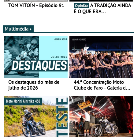
TOM VITOÍN - Episódio 91
A TRADIÇÃO AINDA
Opinião
É O QUE ERA…
Multimédia
Os destaques do mês de
44.ª Concentração Moto
julho de 2026
Clube de Faro - Galeria de
fotos (sábado)