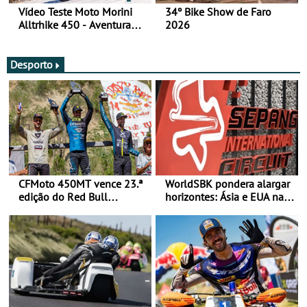
Vídeo Teste Moto Morini
34º Bike Show de Faro
Alltrhike 450 - Aventura
2026
Acessível
Desporto
CFMoto 450MT vence 23.ª
WorldSBK pondera alargar
edição do Red Bull
horizontes: Ásia e EUA na
Romaniacs nas 3
mira para 2027
Categorias Adventure -
Vitória na Ultimate, Core e
Lite