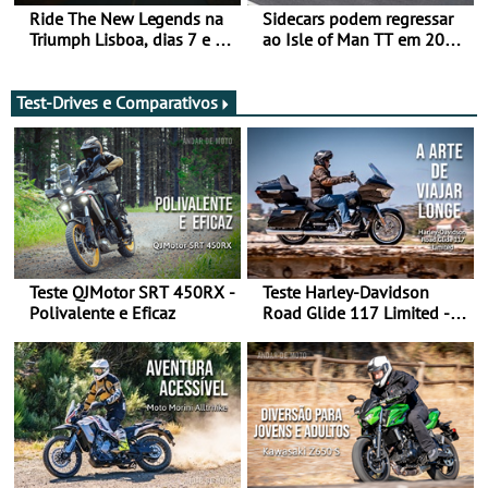
Ride The New Legends na
Sidecars podem regressar
Triumph Lisboa, dias 7 e 8
ao Isle of Man TT em 2027
de agosto
após revisão de segurança
Test-Drives e Comparativos
Teste QJMotor SRT 450RX -
Teste Harley-Davidson
Polivalente e Eficaz
Road Glide 117 Limited - A
Arte de Viajar Longe