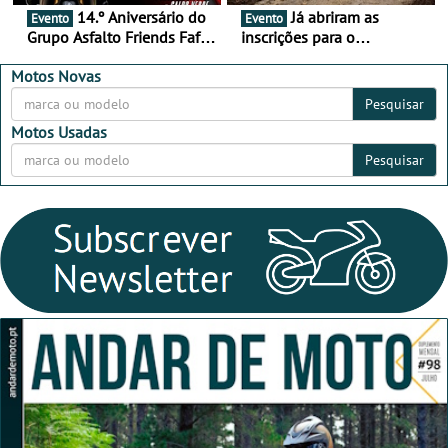
14.º Aniversário do
Já abriram as
Evento
Evento
Grupo Asfalto Friends Fafe,
inscrições para o
dia 26 de setembro de
MotorBeach Rally Raid
2026
2026
Motos Novas
Pesquisar
Motos Usadas
Pesquisar