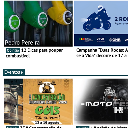
Pedro Pereira
12 Dicas para poupar
Campanha “Duas Rodas: A
Opinião
se à Vida” decorre de 17 a
combustível
março
Eventos
33.ª Concentração de
1.ª edição do Moto Fest