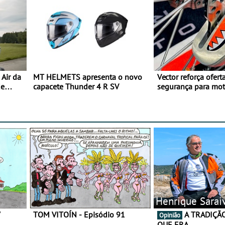
Air da
MT HELMETS apresenta o novo
Vector reforça ofert
de
capacete Thunder 4 R SV
segurança para mo
gama de cadeados
Henrique Sarai
7
TOM VITOÍN - Episódio 91
A TRADIÇÃO AINDA É O
Opinião
QUE ERA…