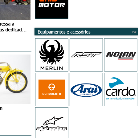
ressa a
as dedicados
Equipamentos e acessórios
ito - Dias 22
no Misano
in