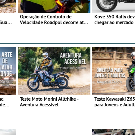
Operação de Controlo de
Kove 350 Rally de
 Sua
Velocidade Roadpol decorre até
chegar ao mercado
9 de agosto
ad
Teste Moto Morini Alltrhike -
Teste Kawasaki Z65
 de
Aventura Acessível
para Jovens e Adult