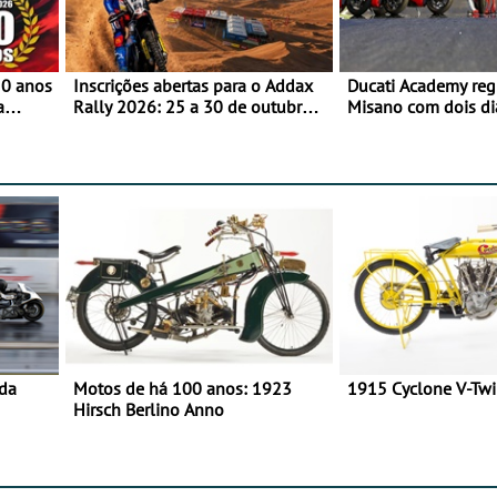
50 anos
Inscrições abertas para o Addax
Ducati Academy reg
a
Rally 2026: 25 a 30 de outubro -
Misano com dois di
o
Proposta de participação com o
à condução em circu
Team Bianchi Prata
e 23 de setembro, 
World Circuit
 da
Motos de há 100 anos: 1923
1915 Cyclone V-Tw
Hirsch Berlino Anno