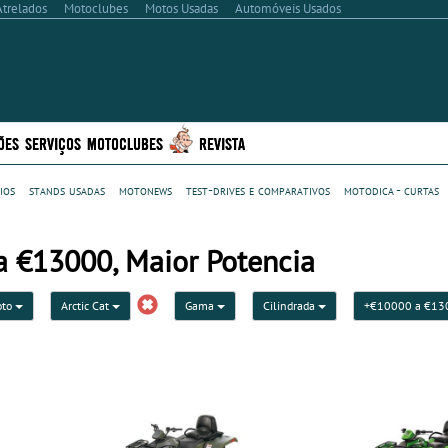
Atrelados
Motoclubes
Motos Usadas
Automóveis Usados
ÕES
SERVIÇOS
MOTOCLUBES
REVISTA
ios
stands usadas
motonews
test-drives e comparativos
motodica - curtas
a €13000, Maior Potencia
oto
Arctic Cat
Gama
Cilindrada
+€10000 a €1