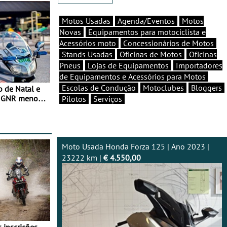
Motos Usadas
Agenda/Eventos
Motos
Novas
Equipamentos para motociclista e
Acessórios moto
Concessionários de Motos
Stands Usadas
Oficinas de Motos
Oficinas
Pneus
Lojas de Equipamentos
Importadores
de Equipamentos e Acessórios para Motos
Escolas de Condução
Motoclubes
Bloggers
o de Natal e
e GNR menos
Pilotos
Serviços
Moto Usada Honda Forza 125 | Ano 2023 |
23222 km |
€ 4.550,00