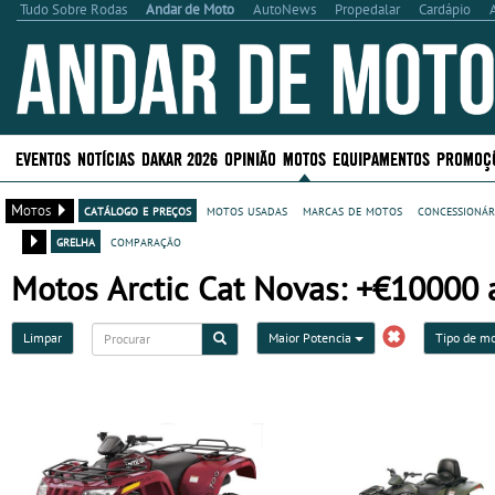
Tudo Sobre Rodas
Andar de Moto
AutoNews
Propedalar
Cardápio
EVENTOS
NOTÍCIAS
DAKAR 2026
OPINIÃO
MOTOS
EQUIPAMENTOS
PROMOÇ
Motos
catálogo e preços
motos usadas
marcas de motos
concessionár
grelha
comparação
Motos Arctic Cat Novas: +€10000 
Limpar
Maior Potencia
Tipo de m