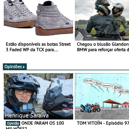
Estão disponíveis as botas Street
Chegou o blusão Glandon 
3 Faded WP da TCX para
BMW para reforçar oferta 
utilização durante todo o ano
equipamento de verão
Opiniões
Henrique Saraiva
ONDE PARAM OS 100
TOM VITOÍN - Episódio 9
Opinião
MILHÕES?