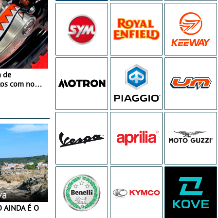
a de
tos com nova
 JawX
va