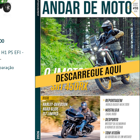
00
 H1 PS EFI -
paração