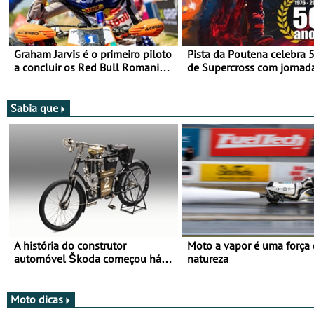
Graham Jarvis é o primeiro piloto
Pista da Poutena celebra 
a concluir os Red Bull Romaniacs
de Supercross com jornad
numa moto elétrica
dupla, dias 1 e 2 de agost
Sabia que
A história do construtor
Moto a vapor é uma força
automóvel Škoda começou há
natureza
mais de 120 anos nas duas
rodas!
Moto dicas