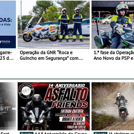
garre-
Operação da GNR “Roca e
1.ª fase da Operaçã
 23 de
Guincho em Segurança” com
Ano Novo da PSP 
resultados que merecem reflexão
trágica
14.º Aniversário do Grupo
Já abriram as inscrições