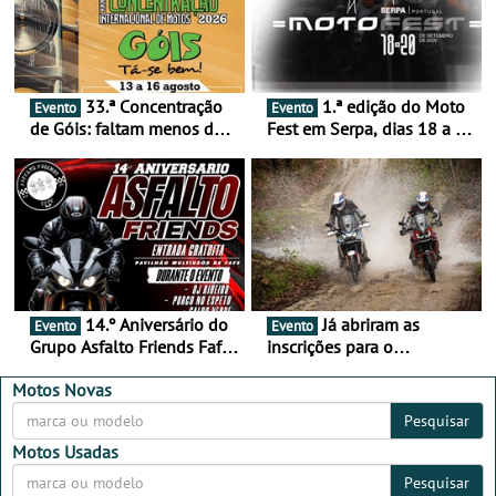
33.ª Concentração
1.ª edição do Moto
Evento
Evento
de Góis: faltam menos de
Fest em Serpa, dias 18 a 20
duas semanas! - De 13 a
de setembro - A cultura das
16 de agosto
duas rodas invade o Baixo
Alentejo
14.º Aniversário do
Já abriram as
Evento
Evento
Grupo Asfalto Friends Fafe,
inscrições para o
dia 26 de setembro de
MotorBeach Rally Raid
2026
2026
Motos Novas
Pesquisar
Motos Usadas
Pesquisar