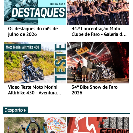
Os destaques do mês de
44.ª Concentração Moto
julho de 2026
Clube de Faro - Galeria de
fotos (sábado)
Vídeo Teste Moto Morini
34º Bike Show de Faro
Alltrhike 450 - Aventura
2026
Acessível
Desporto