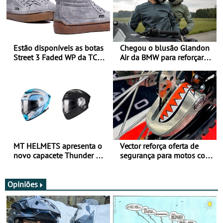
Estão disponíveis as botas
Chegou o blusão Glandon
Street 3 Faded WP da TCX
Air da BMW para reforçar
para utilização durante
oferta de equipamento de
todo o ano
verão
MT HELMETS apresenta o
Vector reforça oferta de
novo capacete Thunder 4 R
segurança para motos com
SV
nova gama de cadeados
JawX
Opiniões