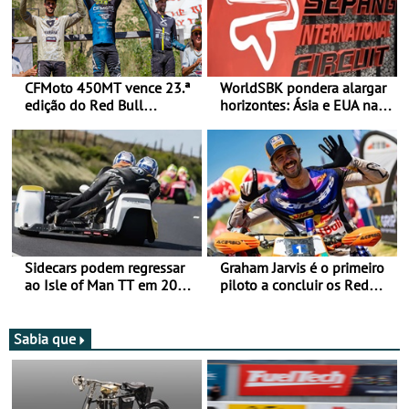
CFMoto 450MT vence 23.ª
WorldSBK pondera alargar
edição do Red Bull
horizontes: Ásia e EUA na
Romaniacs nas 3
mira para 2027
Categorias Adventure -
Vitória na Ultimate, Core e
Lite
Sidecars podem regressar
Graham Jarvis é o primeiro
ao Isle of Man TT em 2027
piloto a concluir os Red
após revisão de segurança
Bull Romaniacs numa
moto elétrica
Sabia que