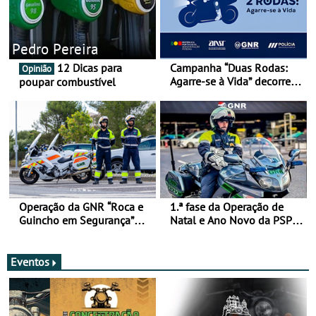
Pedro Pereira
12 Dicas para
Campanha “Duas Rodas:
Opinião
Agarre-se à Vida” decorre
poupar combustível
de 17 a 23 de março
Operação da GNR “Roca e
1.ª fase da Operação de
Guincho em Segurança”
Natal e Ano Novo da PSP e
com resultados que
GNR menos trágica
merecem reflexão
Eventos