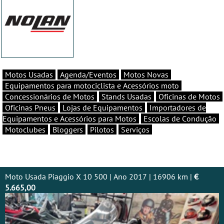
Motos Usadas
Agenda/Eventos
Motos Novas
Equipamentos para motociclista e Acessórios moto
Concessionários de Motos
Stands Usadas
Oficinas de Motos
Oficinas Pneus
Lojas de Equipamentos
Importadores de
Equipamentos e Acessórios para Motos
Escolas de Condução
Motoclubes
Bloggers
Pilotos
Serviços
Moto Usada Piaggio X 10 500 | Ano 2017 | 16906 km |
€
5.665,00