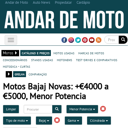
Andar de Moto
Auto News
Propedalar
Cardápio
Toggle
navigation
Motos
catálogo e preços
motos usadas
marcas de motos
concessionários
stands usadas
motonews
test-drives e comparativos
motodica - curtas
grelha
comparação
Motos Bajaj Novas: +€4000 a
€5000, Menor Potencia
Limpar
Menor Potencia
Tipo de moto
Bajaj
Gama
Cilindrada