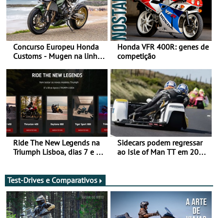
Concurso Europeu Honda
Honda VFR 400R: genes de
Customs - Mugen na linha
competição
da frente, vote nela para
ganhar
Ride The New Legends na
Sidecars podem regressar
Triumph Lisboa, dias 7 e 8
ao Isle of Man TT em 2027
de agosto
após revisão de segurança
Test-Drives e Comparativos