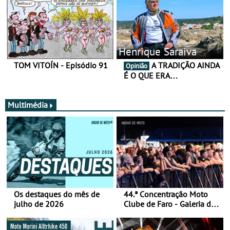
Henrique Saraiva
TOM VITOÍN - Episódio 91
A TRADIÇÃO AINDA
Opinião
É O QUE ERA…
Multimédia
Os destaques do mês de
44.ª Concentração Moto
julho de 2026
Clube de Faro - Galeria de
fotos (sábado)