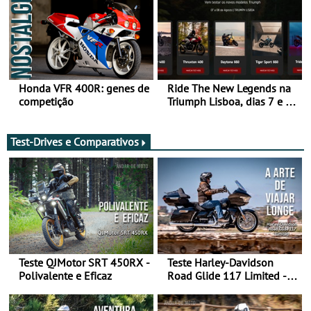
maio - The ultimate
experience in Morocco
Honda VFR 400R: genes de
Ride The New Legends na
competição
Triumph Lisboa, dias 7 e 8
de agosto
Test-Drives e Comparativos
Teste QJMotor SRT 450RX -
Teste Harley-Davidson
Polivalente e Eficaz
Road Glide 117 Limited - A
Arte de Viajar Longe