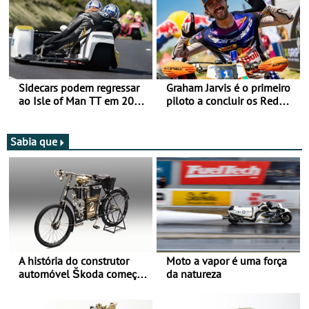
Vitória na Ultimate, Core e
Lite
Sidecars podem regressar
Graham Jarvis é o primeiro
ao Isle of Man TT em 2027
piloto a concluir os Red
após revisão de segurança
Bull Romaniacs numa
moto elétrica
Sabia que
A história do construtor
Moto a vapor é uma força
automóvel Škoda começou
da natureza
há mais de 120 anos nas
duas rodas!