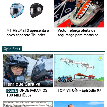
MT HELMETS apresenta o
Vector reforça oferta de
novo capacete Thunder 4 R
segurança para motos com
SV
nova gama de cadeados
JawX
Opiniões
Henrique Saraiva
ONDE PARAM OS
TOM VITOÍN - Episódio 97
Opinião
100 MILHÕES?