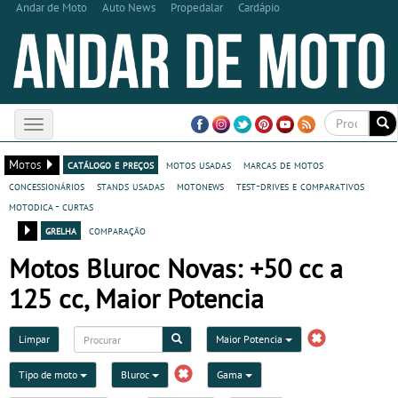
Andar de Moto
Auto News
Propedalar
Cardápio
Toggle
navigation
Motos
catálogo e preços
motos usadas
marcas de motos
concessionários
stands usadas
motonews
test-drives e comparativos
motodica - curtas
grelha
comparação
Motos Bluroc Novas: +50 cc a
125 cc, Maior Potencia
Limpar
Maior Potencia
Tipo de moto
Bluroc
Gama