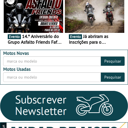
Alentejo
14.º Aniversário do
Já abriram as
Evento
Evento
Grupo Asfalto Friends Fafe,
inscrições para o
dia 26 de setembro de
MotorBeach Rally Raid
2026
2026
Motos Novas
Pesquisar
Motos Usadas
Pesquisar