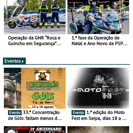
Operação da GNR “Roca e
1.ª fase da Operação de
Guincho em Segurança”
Natal e Ano Novo da PSP e
com resultados que
GNR menos trágica
merecem reflexão
Eventos
33.ª Concentração
1.ª edição do Moto
Evento
Evento
de Góis: faltam menos de
Fest em Serpa, dias 18 a 20
duas semanas! - De 13 a
de setembro - A cultura das
16 de agosto
duas rodas invade o Baixo