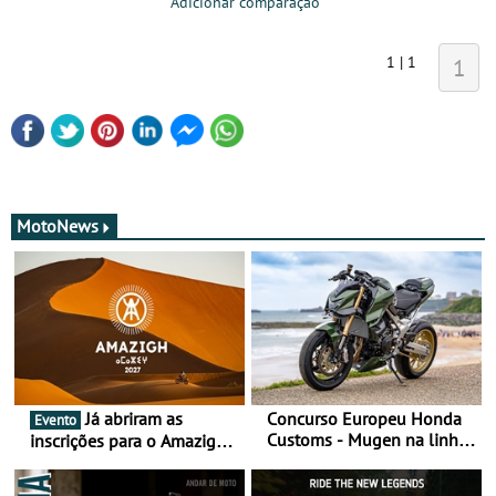
Adicionar comparação
1 | 1
1
MotoNews
Já abriram as
Concurso Europeu Honda
Evento
Customs - Mugen na linha
inscrições para o Amazigh
da frente, vote nela para
Raid 2027, que decorre em
ganhar
Marrocos, de 23 abril a 1