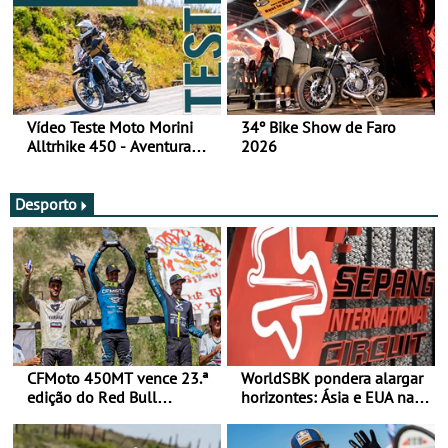
Vídeo Teste Moto Morini
34º Bike Show de Faro
Alltrhike 450 - Aventura
2026
Acessível
Desporto
CFMoto 450MT vence 23.ª
WorldSBK pondera alargar
edição do Red Bull
horizontes: Ásia e EUA na
Romaniacs nas 3
mira para 2027
Categorias Adventure -