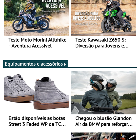
Teste Moto Morini Alltrhike
Teste Kawasaki Z650 S:
- Aventura Acessível
Diversão para Jovens e
Adultos
Equipamentos e acessórios
Estão disponíveis as botas
Chegou o blusão Glandon
Street 3 Faded WP da TCX
Air da BMW para reforçar
para utilização durante
oferta de equipamento de
todo o ano
verão