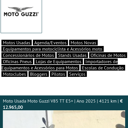
Motos Usadas
Agenda/Eventos
Motos Novas
Equipamentos para motociclista e Acessórios moto
Concessionários de Motos
Stands Usadas
Oficinas de Motos
Oficinas Pneus
Lojas de Equipamentos
Importadores de
Equipamentos e Acessórios para Motos
Escolas de Condução
Motoclubes
Bloggers
Pilotos
Serviços
Moto Usada Moto Guzzi V85 TT E5+ | Ano 2025 | 4121 km |
€
12.965,00