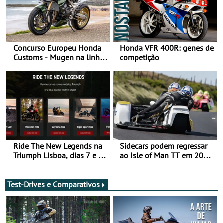
Concurso Europeu Honda
Honda VFR 400R: genes de
Customs - Mugen na linha
competição
da frente, vote nela para
ganhar
Ride The New Legends na
Sidecars podem regressar
Triumph Lisboa, dias 7 e 8
ao Isle of Man TT em 2027
de agosto
após revisão de segurança
Test-Drives e Comparativos