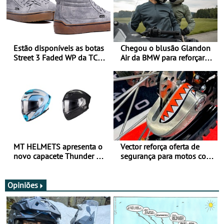
Estão disponíveis as botas
Chegou o blusão Glandon
Street 3 Faded WP da TCX
Air da BMW para reforçar
para utilização durante
oferta de equipamento de
todo o ano
verão
MT HELMETS apresenta o
Vector reforça oferta de
novo capacete Thunder 4 R
segurança para motos com
SV
nova gama de cadeados
JawX
Opiniões