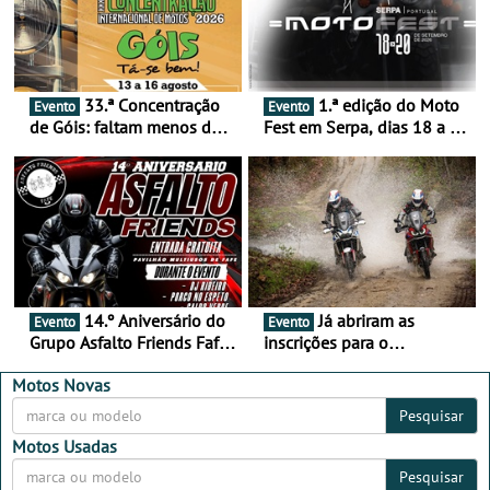
33.ª Concentração
1.ª edição do Moto
Evento
Evento
de Góis: faltam menos de
Fest em Serpa, dias 18 a 20
duas semanas! - De 13 a
de setembro - A cultura das
16 de agosto
duas rodas invade o Baixo
Alentejo
14.º Aniversário do
Já abriram as
Evento
Evento
Grupo Asfalto Friends Fafe,
inscrições para o
dia 26 de setembro de
MotorBeach Rally Raid
2026
2026
Motos Novas
Pesquisar
Motos Usadas
Pesquisar