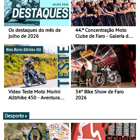
Os destaques do mês de
44.ª Concentração Moto
julho de 2026
Clube de Faro - Galeria de
fotos (sábado)
Vídeo Teste Moto Morini
34º Bike Show de Faro
Alltrhike 450 - Aventura
2026
Acessível
Desporto