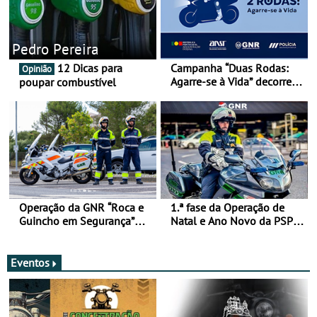
Pedro Pereira
12 Dicas para
Campanha “Duas Rodas:
Opinião
Agarre-se à Vida” decorre
poupar combustível
de 17 a 23 de março
Operação da GNR “Roca e
1.ª fase da Operação de
Guincho em Segurança”
Natal e Ano Novo da PSP e
com resultados que
GNR menos trágica
merecem reflexão
Eventos