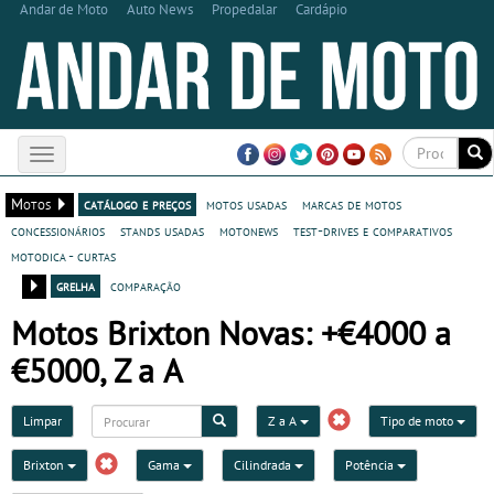
Andar de Moto
Auto News
Propedalar
Cardápio
Toggle
navigation
Motos
catálogo e preços
motos usadas
marcas de motos
concessionários
stands usadas
motonews
test-drives e comparativos
motodica - curtas
grelha
comparação
Motos Brixton Novas: +€4000 a
€5000, Z a A
Limpar
Z a A
Tipo de moto
Brixton
Gama
Cilindrada
Potência