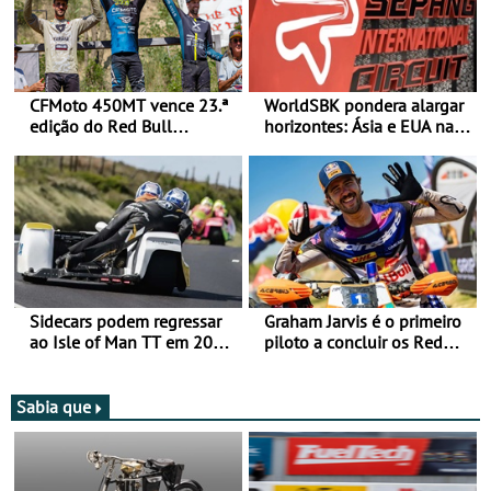
CFMoto 450MT vence 23.ª
WorldSBK pondera alargar
edição do Red Bull
horizontes: Ásia e EUA na
Romaniacs nas 3
mira para 2027
Categorias Adventure -
Vitória na Ultimate, Core e
Lite
Sidecars podem regressar
Graham Jarvis é o primeiro
ao Isle of Man TT em 2027
piloto a concluir os Red
após revisão de segurança
Bull Romaniacs numa
moto elétrica
Sabia que