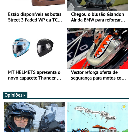
Estão disponíveis as botas
Chegou o blusão Glandon
Street 3 Faded WP da TCX
Air da BMW para reforçar
para utilização durante
oferta de equipamento de
todo o ano
verão
MT HELMETS apresenta o
Vector reforça oferta de
novo capacete Thunder 4 R
segurança para motos com
SV
nova gama de cadeados
JawX
Opiniões