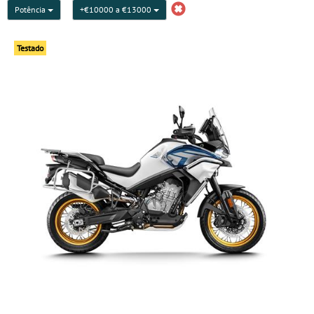
Potência
+€10000 a €13000
Testado