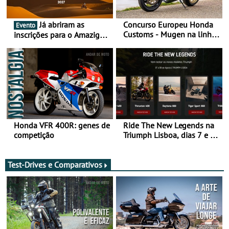
Já abriram as
Concurso Europeu Honda
Evento
Customs - Mugen na linha
inscrições para o Amazigh
da frente, vote nela para
Raid 2027, que decorre em
ganhar
Marrocos, de 23 abril a 1
maio - The ultimate
experience in Morocco
Honda VFR 400R: genes de
Ride The New Legends na
competição
Triumph Lisboa, dias 7 e 8
de agosto
Test-Drives e Comparativos