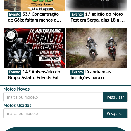
33.ª Concentração
1.ª edição do Moto
Evento
Evento
de Góis: faltam menos de
Fest em Serpa, dias 18 a 20
duas semanas! - De 13 a
de setembro - A cultura das
16 de agosto
duas rodas invade o Baixo
Alentejo
14.º Aniversário do
Já abriram as
Evento
Evento
Grupo Asfalto Friends Fafe,
inscrições para o
dia 26 de setembro de
MotorBeach Rally Raid
2026
2026
Motos Novas
Pesquisar
Motos Usadas
Pesquisar