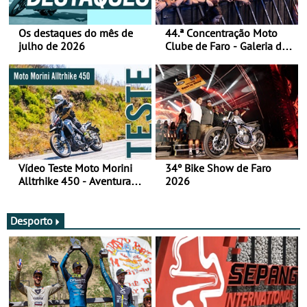
Os destaques do mês de
44.ª Concentração Moto
julho de 2026
Clube de Faro - Galeria de
fotos (sábado)
Vídeo Teste Moto Morini
34º Bike Show de Faro
Alltrhike 450 - Aventura
2026
Acessível
Desporto