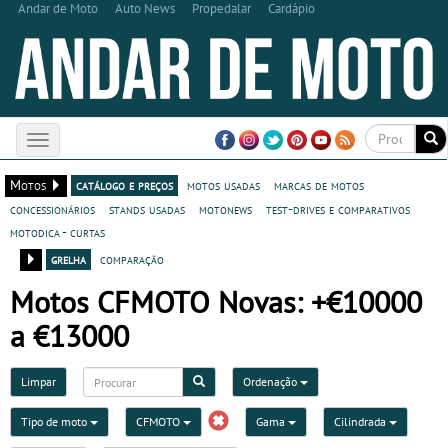
Andar de Moto
Auto News
Propedalar
Cardápio
Toggle
navigation
Motos
catálogo e preços
motos usadas
marcas de motos
concessionários
stands usadas
motonews
test-drives e comparativos
motodica - curtas
grelha
comparação
Motos CFMOTO Novas: +€10000
a €13000
Limpar
Ordenação
Tipo de moto
CFMOTO
Gama
Cilindrada