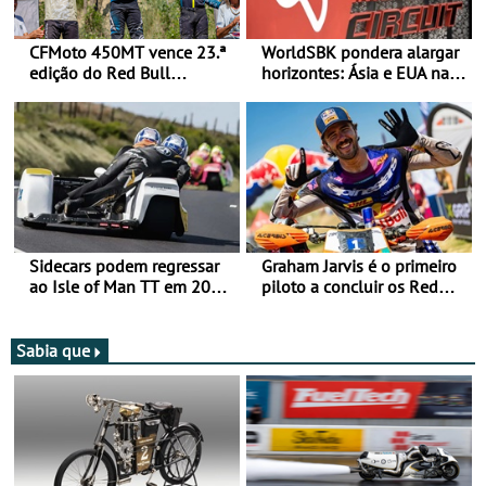
CFMoto 450MT vence 23.ª
WorldSBK pondera alargar
edição do Red Bull
horizontes: Ásia e EUA na
Romaniacs nas 3
mira para 2027
Categorias Adventure -
Vitória na Ultimate, Core e
Lite
Sidecars podem regressar
Graham Jarvis é o primeiro
ao Isle of Man TT em 2027
piloto a concluir os Red
após revisão de segurança
Bull Romaniacs numa
moto elétrica
Sabia que