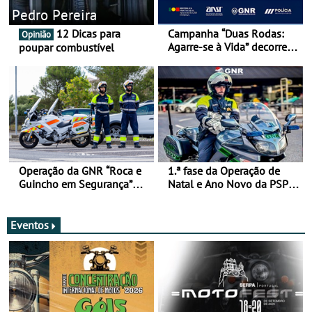
Pedro Pereira
12 Dicas para
Campanha “Duas Rodas:
Opinião
Agarre-se à Vida” decorre
poupar combustível
de 17 a 23 de março
Operação da GNR “Roca e
1.ª fase da Operação de
Guincho em Segurança”
Natal e Ano Novo da PSP e
com resultados que
GNR menos trágica
merecem reflexão
Eventos