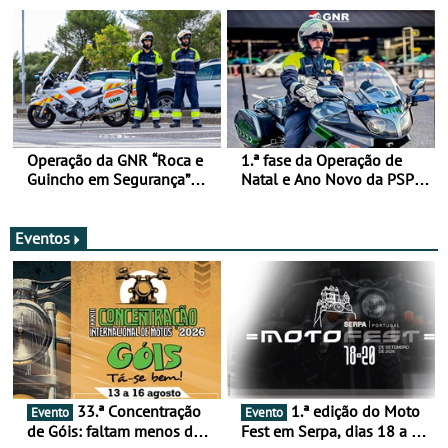
de 17 a 23 de março
Operação da GNR “Roca e
1.ª fase da Operação de
Guincho em Segurança”
Natal e Ano Novo da PSP e
com resultados que
GNR menos trágica
merecem reflexão
Eventos
33.ª Concentração
1.ª edição do Moto
Evento
Evento
de Góis: faltam menos de
Fest em Serpa, dias 18 a 20