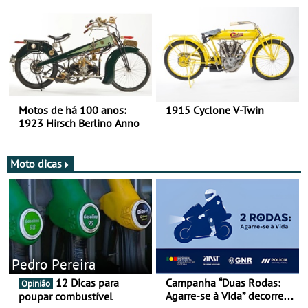
há mais de 120 anos nas
duas rodas!
Motos de há 100 anos:
1915 Cyclone V-Twin
1923 Hirsch Berlino Anno
Moto dicas
Pedro Pereira
12 Dicas para
Campanha “Duas Rodas:
Opinião
Agarre-se à Vida” decorre
poupar combustível