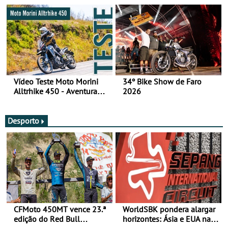
fotos (sábado)
Vídeo Teste Moto Morini
34º Bike Show de Faro
Alltrhike 450 - Aventura
2026
Acessível
Desporto
CFMoto 450MT vence 23.ª
WorldSBK pondera alargar
edição do Red Bull
horizontes: Ásia e EUA na