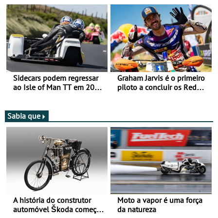
Romaniacs nas 3
mira para 2027
Categorias Adventure -
Vitória na Ultimate, Core e
Lite
Sidecars podem regressar
Graham Jarvis é o primeiro
ao Isle of Man TT em 2027
piloto a concluir os Red
após revisão de segurança
Bull Romaniacs numa
moto elétrica
Sabia que
A história do construtor
Moto a vapor é uma força
automóvel Škoda começou
da natureza