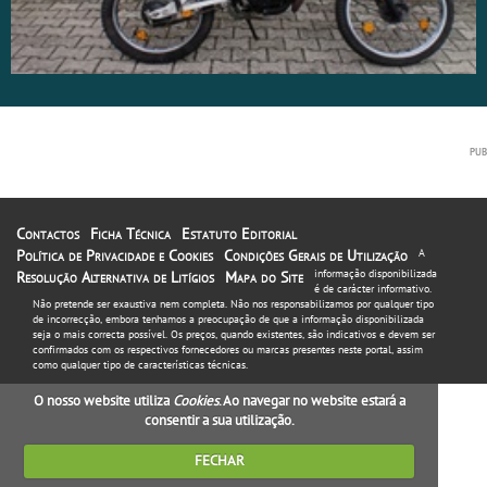
Contactos
Ficha Técnica
Estatuto Editorial
Política de Privacidade e Cookies
Condições Gerais de Utilização
A
informação disponibilizada
Resolução Alternativa de Litígios
Mapa do Site
é de carácter informativo.
Não pretende ser exaustiva nem completa. Não nos responsabilizamos por qualquer tipo
de incorrecção, embora tenhamos a preocupação de que a informação disponibilizada
seja o mais correcta possível. Os preços, quando existentes, são indicativos e devem ser
confirmados com os respectivos fornecedores ou marcas presentes neste portal, assim
como qualquer tipo de características técnicas.
O nosso website utiliza
Cookies
. Ao navegar no website estará a
consentir a sua utilização.
FECHAR