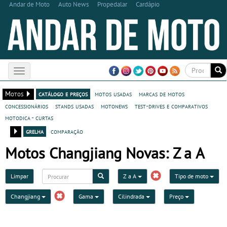
Andar de Moto
Auto News
Propedalar
Cardápio
Toggle
navigation
Motos
catálogo e preços
motos usadas
marcas de motos
concessionários
stands usadas
motonews
test-drives e comparativos
motodica - curtas
grelha
comparação
Motos Changjiang Novas: Z a A
Limpar
Z a A
Tipo de moto
Changjiang
Gama
Cilindrada
Preço