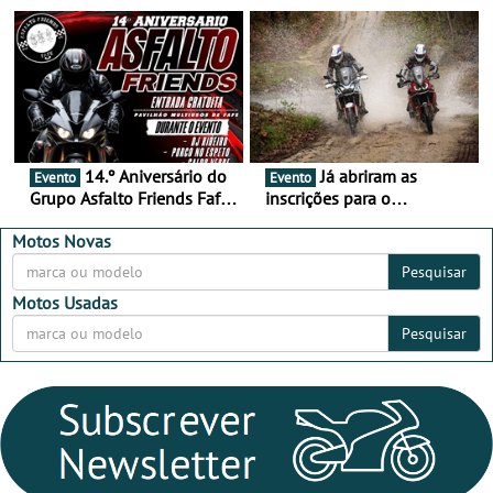
duas semanas! - De 13 a
de setembro - A cultura das
16 de agosto
duas rodas invade o Baixo
Alentejo
14.º Aniversário do
Já abriram as
Evento
Evento
Grupo Asfalto Friends Fafe,
inscrições para o
dia 26 de setembro de
MotorBeach Rally Raid
2026
2026
Motos Novas
Pesquisar
Motos Usadas
Pesquisar