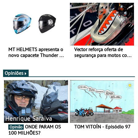
para utilização durante
oferta de equipamento de
todo o ano
verão
MT HELMETS apresenta o
Vector reforça oferta de
novo capacete Thunder 4 R
segurança para motos com
SV
nova gama de cadeados
JawX
Opiniões
Henrique Saraiva
ONDE PARAM OS
TOM VITOÍN - Episódio 97
Opinião
100 MILHÕES?