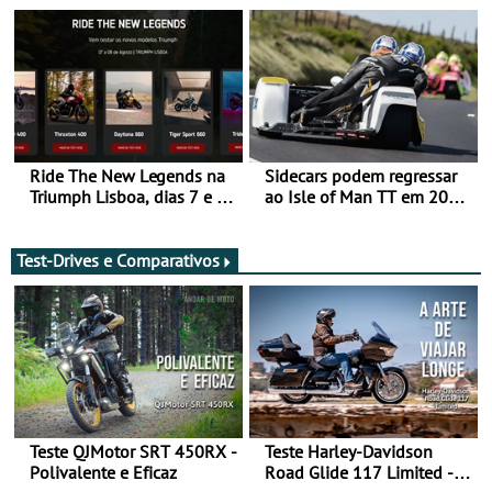
da frente, vote nela para
ganhar
Ride The New Legends na
Sidecars podem regressar
Triumph Lisboa, dias 7 e 8
ao Isle of Man TT em 2027
de agosto
após revisão de segurança
Test-Drives e Comparativos
Teste QJMotor SRT 450RX -
Teste Harley-Davidson
Polivalente e Eficaz
Road Glide 117 Limited - A