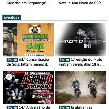
Guincho em Segurança”
Natal e Ano Novo da PSP e
com resultados que
GNR menos trágica
merecem reflexão
Eventos
33.ª Concentração
1.ª edição do Moto
Evento
Evento
de Góis: faltam menos de
Fest em Serpa, dias 18 a 20
duas semanas! - De 13 a
de setembro - A cultura das
16 de agosto
duas rodas invade o Baixo
Alentejo
14.º Aniversário do
Já abriram as
Evento
Evento