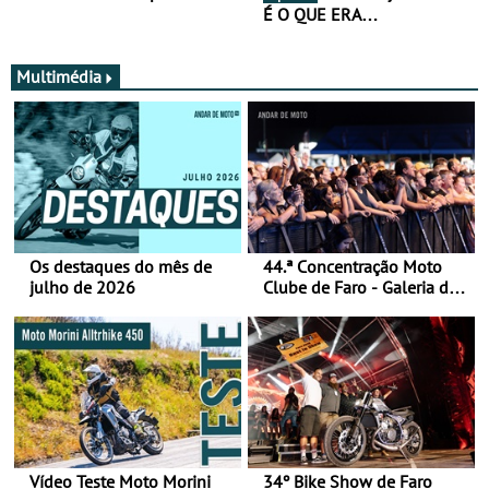
É O QUE ERA…
Multimédia
Os destaques do mês de
44.ª Concentração Moto
julho de 2026
Clube de Faro - Galeria de
fotos (sábado)
Vídeo Teste Moto Morini
34º Bike Show de Faro