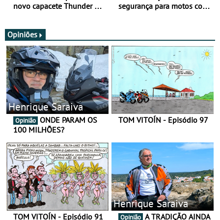
novo capacete Thunder 4 R
segurança para motos com
SV
nova gama de cadeados
JawX
Opiniões
Henrique Saraiva
ONDE PARAM OS
TOM VITOÍN - Episódio 97
Opinião
100 MILHÕES?
Henrique Saraiva
TOM VITOÍN - Episódio 91
A TRADIÇÃO AINDA
Opinião