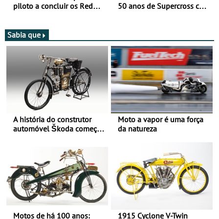
piloto a concluir os Red
50 anos de Supercross com
Bull Romaniacs numa
jornada dupla, dias 1 e 2
moto elétrica
de agosto
Sabia que
A história do construtor
Moto a vapor é uma força
automóvel Škoda começou
da natureza
há mais de 120 anos nas
duas rodas!
Motos de há 100 anos:
1915 Cyclone V-Twin