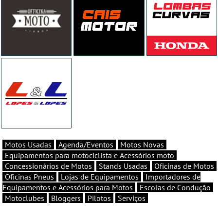
Motos Usadas
Agenda/Eventos
Motos Novas
Equipamentos para motociclista e Acessórios moto
Concessionários de Motos
Stands Usadas
Oficinas de Motos
Oficinas Pneus
Lojas de Equipamentos
Importadores de
Equipamentos e Acessórios para Motos
Escolas de Condução
Motoclubes
Bloggers
Pilotos
Serviços