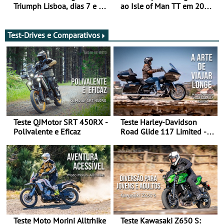
Triumph Lisboa, dias 7 e 8
ao Isle of Man TT em 2027
de agosto
após revisão de segurança
Test-Drives e Comparativos
Teste QJMotor SRT 450RX -
Teste Harley-Davidson
Polivalente e Eficaz
Road Glide 117 Limited - A
Arte de Viajar Longe
Teste Moto Morini Alltrhike
Teste Kawasaki Z650 S: