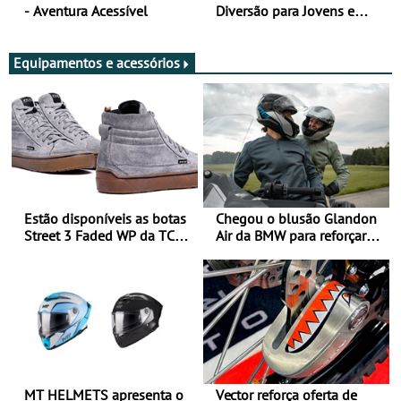
- Aventura Acessível
Diversão para Jovens e
Adultos
Equipamentos e acessórios
Estão disponíveis as botas
Chegou o blusão Glandon
Street 3 Faded WP da TCX
Air da BMW para reforçar
para utilização durante
oferta de equipamento de
todo o ano
verão
MT HELMETS apresenta o
Vector reforça oferta de