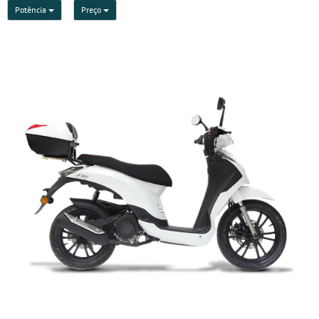
Potência
Preço