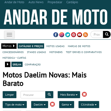
Andar de Moto
Auto News
Propedalar
Cardápio
Toggle
navigation
Motos
catálogo e preços
motos usadas
marcas de motos
concessionários
stands usadas
motonews
test-drives e comparativos
motodica - curtas
grelha
comparação
Motos Daelim Novas: Mais
Barato
Limpar
Mais Barato
Tipo de moto
Daelim
Gama
Cilindrada