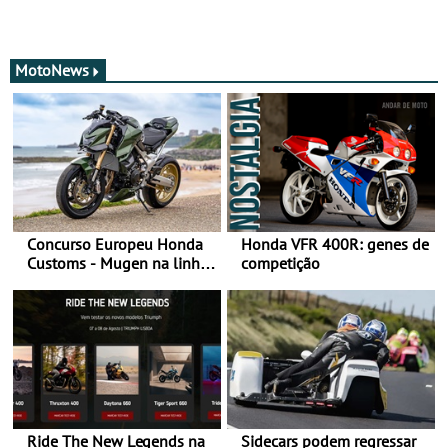
MotoNews
Concurso Europeu Honda
Honda VFR 400R: genes de
Customs - Mugen na linha
competição
da frente, vote nela para
ganhar
Ride The New Legends na
Sidecars podem regressar