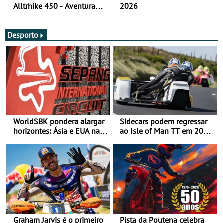
Alltrhike 450 - Aventura
2026
Acessível
Desporto
WorldSBK pondera alargar
Sidecars podem regressar
horizontes: Ásia e EUA na
ao Isle of Man TT em 2027
mira para 2027
após revisão de segurança
Graham Jarvis é o primeiro
Pista da Poutena celebra