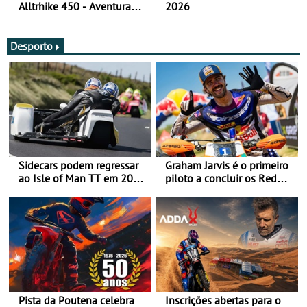
Alltrhike 450 - Aventura
2026
Acessível
Desporto
Sidecars podem regressar
Graham Jarvis é o primeiro
ao Isle of Man TT em 2027
piloto a concluir os Red
após revisão de segurança
Bull Romaniacs numa
moto elétrica
Pista da Poutena celebra
Inscrições abertas para o