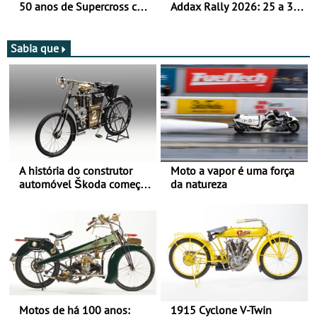
50 anos de Supercross com
Addax Rally 2026: 25 a 30
jornada dupla, dias 1 e 2
de outubro - Proposta de
de agosto
participação com o Team
Bianchi Prata
Sabia que
A história do construtor
Moto a vapor é uma força
automóvel Škoda começou
da natureza
há mais de 120 anos nas
duas rodas!
Motos de há 100 anos:
1915 Cyclone V-Twin