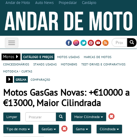
Andar de Moto
Auto News
Propedalar
Cardápio
Toggle
navigation
Motos
catálogo e preços
motos usadas
marcas de motos
concessionários
stands usadas
motonews
test-drives e comparativos
motodica - curtas
grelha
comparação
Motos GasGas Novas: +€10000 a
€13000, Maior Cilindrada
Limpar
Maior Cilindrada
Tipo de moto
GasGas
Gama
Cilindrada