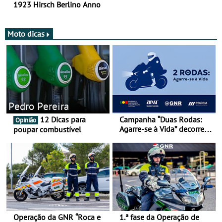
1923 Hirsch Berlino Anno
Moto dicas
Pedro Pereira
12 Dicas para
Campanha “Duas Rodas:
Opinião
Agarre-se à Vida” decorre
poupar combustível
de 17 a 23 de março
Operação da GNR “Roca e
1.ª fase da Operação de