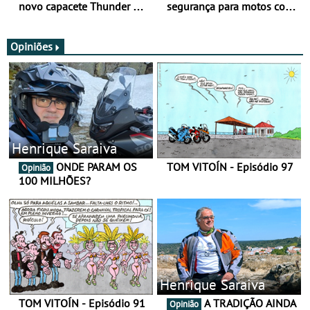
novo capacete Thunder 4 R
segurança para motos com
SV
nova gama de cadeados
JawX
Opiniões
Henrique Saraiva
ONDE PARAM OS
TOM VITOÍN - Episódio 97
Opinião
100 MILHÕES?
Henrique Saraiva
TOM VITOÍN - Episódio 91
A TRADIÇÃO AINDA
Opinião