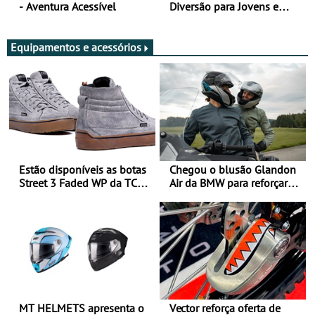
- Aventura Acessível
Diversão para Jovens e
Adultos
Equipamentos e acessórios
Estão disponíveis as botas
Chegou o blusão Glandon
Street 3 Faded WP da TCX
Air da BMW para reforçar
para utilização durante
oferta de equipamento de
todo o ano
verão
MT HELMETS apresenta o
Vector reforça oferta de