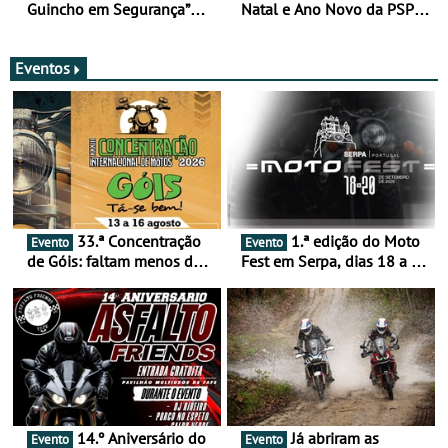
Guincho em Segurança”
Natal e Ano Novo da PSP e
com resultados que
GNR menos trágica
merecem reflexão
Eventos
33.ª Concentração
1.ª edição do Moto
Evento
Evento
de Góis: faltam menos de
Fest em Serpa, dias 18 a 20
duas semanas! - De 13 a
de setembro - A cultura das
16 de agosto
duas rodas invade o Baixo
Alentejo
14.º Aniversário do
Já abriram as
Evento
Evento