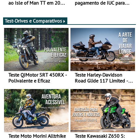
ao Isle of Man TT em 2027
pagamento de IUC para
após revisão de segurança
2028 - Com ano de
transição em 2027
Test-Drives e Comparativos
Teste QJMotor SRT 450RX -
Teste Harley-Davidson
Polivalente e Eficaz
Road Glide 117 Limited - A
Arte de Viajar Longe
Teste Moto Morini Alltrhike
Teste Kawasaki Z650 S: