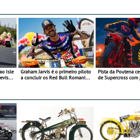
ao Isle
Graham Jarvis é o primeiro piloto
Pista da Poutena c
evisão
a concluir os Red Bull Romaniacs
de Supercross com 
numa moto elétrica
dupla, dias 1 e 2 d