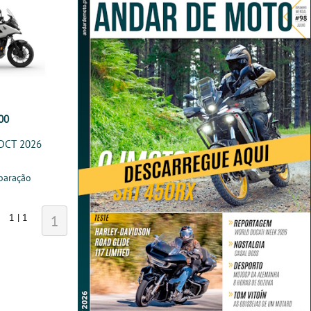
00
DCT 2026
paração
1 | 1
1