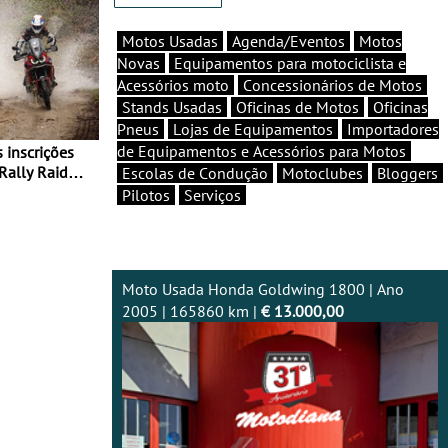
Motos Usadas
Agenda/Eventos
Motos
Novas
Equipamentos para motociclista e
Acessórios moto
Concessionários de Motos
Stands Usadas
Oficinas de Motos
Oficinas
Pneus
Lojas de Equipamentos
Importadores
de Equipamentos e Acessórios para Motos
Rally Raid
Escolas de Condução
Motoclubes
Bloggers
Pilotos
Serviços
Moto Usada Honda Goldwing 1800 | Ano
2005 | 165860 km |
€ 13.000,00