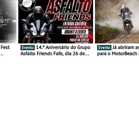
14.º Aniversário do Grupo
Já abriram as inscrições
Evento
Evento
Asfalto Friends Fafe, dia 26 de
para o MotorBeach 
duas
setembro de 2026
2026
tejo