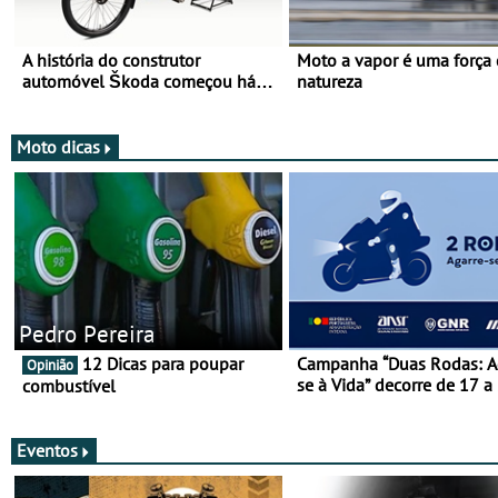
A história do construtor
Moto a vapor é uma força
automóvel Škoda começou há
natureza
mais de 120 anos nas duas
rodas!
Moto dicas
Pedro Pereira
12 Dicas para poupar
Campanha “Duas Rodas: A
Opinião
se à Vida” decorre de 17 a
combustível
março
Eventos