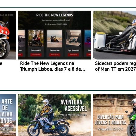
e
Ride The New Legends na
Sidecars podem regr
Triumph Lisboa, dias 7 e 8 de
of Man TT em 2027 
agosto
de segurança