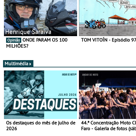
Henrique Saraiva
ONDE PARAM OS 100
TOM VITOÍN - Episódio 9
Opinião
MILHÕES?
Multimédia
Os destaques do mês de julho de
44.ª Concentração Moto C
2026
Faro - Galeria de fotos (sá