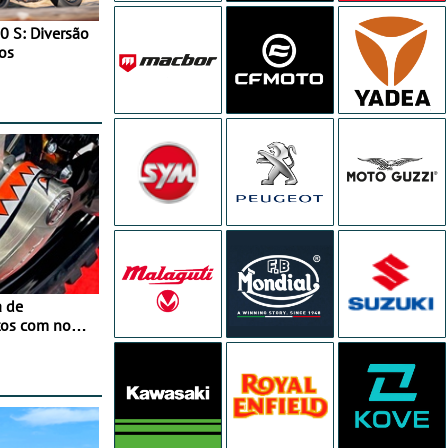
0 S: Diversão
os
a de
tos com nova
 JawX