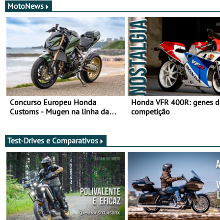
MotoNews
Concurso Europeu Honda
Honda VFR 400R: genes d
Customs - Mugen na linha da
competição
frente, vote nela para ganhar
Test-Drives e Comparativos