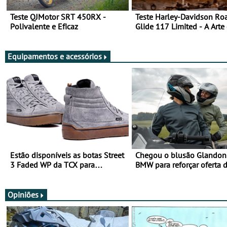
Teste QJMotor SRT 450RX -
Teste Harley-Davidson Ro
Polivalente e Eficaz
Glide 117 Limited - A Arte
Viajar Longe
Equipamentos e acessórios
Estão disponíveis as botas Street
Chegou o blusão Glandon 
3 Faded WP da TCX para
BMW para reforçar oferta 
utilização durante todo o ano
equipamento de verão
Opiniões