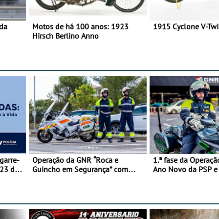
 da
Motos de há 100 anos: 1923
1915 Cyclone V-Tw
Hirsch Berlino Anno
garre-
Operação da GNR “Roca e
1.ª fase da Operaçã
 23 de
Guincho em Segurança” com
Ano Novo da PSP 
resultados que merecem reflexão
trágica