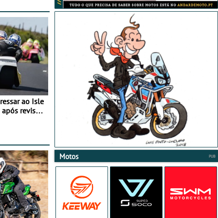
essar ao Isle
após revisão
Motos