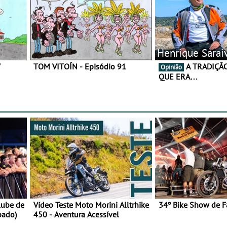
Henrique Sarai
7
TOM VITOÍN - Episódio 91
A TRADIÇÃO AINDA É O
Opinião
QUE ERA…
lube de
Vídeo Teste Moto Morini Alltrhike
34º Bike Show de F
bado)
450 - Aventura Acessível