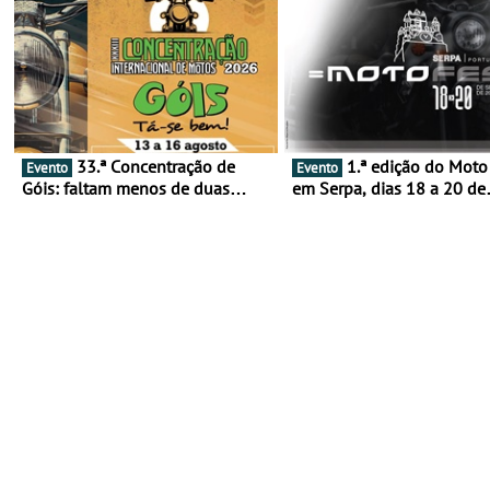
33.ª Concentração de
1.ª edição do Moto Fest
Evento
Evento
Góis: faltam menos de duas
em Serpa, dias 18 a 20 de
semanas! - De 13 a 16 de agosto
setembro - A cultura das 
rodas invade o Baixo Alen