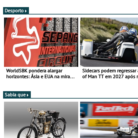
Desporto
WorldSBK pondera alargar
Sidecars podem regressar 
horizontes: Ásia e EUA na mira
of Man TT em 2027 após r
para 2027
de segurança
Sabia que