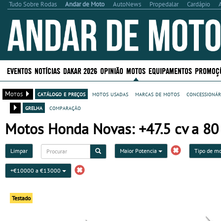
Tudo Sobre Rodas
Andar de Moto
AutoNews
Propedalar
Cardápio
EVENTOS
NOTÍCIAS
DAKAR 2026
OPINIÃO
MOTOS
EQUIPAMENTOS
PROMOÇ
Motos
catálogo e preços
motos usadas
marcas de motos
concessionár
grelha
comparação
Motos Honda Novas: +47.5 cv a 80
Limpar
Maior Potencia
Tipo de m
+€10000 a €13000
Testado