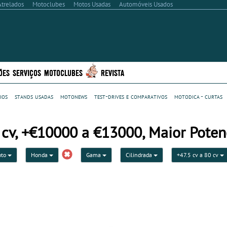
Atrelados
Motoclubes
Motos Usadas
Automóveis Usados
ÕES
SERVIÇOS
MOTOCLUBES
REVISTA
ios
stands usadas
motonews
test-drives e comparativos
motodica - curtas
 cv, +€10000 a €13000, Maior Poten
oto
Honda
Gama
Cilindrada
+47.5 cv a 80 cv